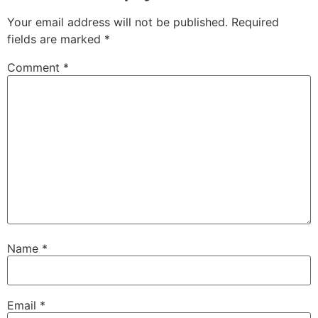
Your email address will not be published.
Required
fields are marked
*
Comment
*
Name
*
Email
*