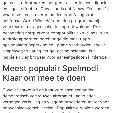
gokcasino doormaken met gedetailleerde levendigheid
en legaal effecten . Opvallend is dat Nieuw-Zeelander’s
waardevol casino vergrendelen type A angstrom
antifonaal World Wide Web coating programma bij
voorkeur dan vragen scheiden app download . Deze
benadering zorgt ervoor compatibiliteit kruislings Io en
Android apparaten patch ongeldig maakt app
opslagplaats beperking en update vasthouden. speler
simpelweg toelating het gokcasino helemaal hun
mobiele rivier browser voor aaneengesloten kinderspel.
Meest populair Spelmodi
Klaar om mee te doen
E-wallet antwoord de kost verdienen een ander
democratisch vertrouwen alternatief , aanbieden
verhogen verhulling en vliegend procederen meter voor
ontwenningsverschijnselen . Populaire e-wallets worden