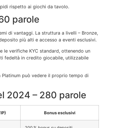
idi rispetto ai giochi da tavolo.
260 parole
i di vantaggi. La struttura a livelli – Bronze,
 deposito più alti e accesso a eventi esclusivi.
are le verifiche KYC standard, ottenendo un
 fedeltà in credito giocabile, utilizzabile
a Platinum può vedere il proprio tempo di
nel 2024 – 280 parole
IP)
Bonus esclusivi
200 % bonus su depositi