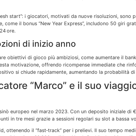
esh start”: i giocatori, motivati da nuove risoluzioni, sono
ate, come il bonus “New Year Express”, includono 50 giri grat
24 ore.
zioni di inizio anno
ssare obiettivi di gioco più ambiziosi, come aumentare il bank
questa motivazione, offrendo ricompense immediate che rin
positivo si chiude rapidamente, aumentando la probabilità di 
ocatore “Marco” e il suo viaggi
asinò europeo nel marzo 2023. Con un deposito iniziale di €
i in tre mesi grazie a sessioni regolari su slot a bassa vol
 ottenendo il “fast‑track” per i prelievi. Il suo tempo med