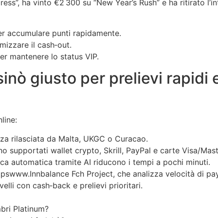
s”, ha vinto €2 300 su “New Year’s Rush” e ha ritirato l’in
er accumulare punti rapidamente.
mizzare il cash‑out.
er mantenere lo status VIP.
inò giusto per prelievi rapidi 
line:
enza rilasciata da Malta, UKGC o Curacao.
o supportati wallet crypto, Skrill, PayPal e carte Visa/Mas
ica automatica tramite AI riducono i tempi a pochi minuti.
tpswww.Innbalance Fch Project, che analizza velocità di payo
elli con cash‑back e prelievi prioritari.
mbri Platinum?