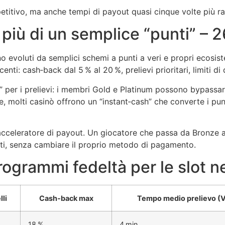
titivo, ma anche tempi di payout quasi cinque volte più rap
 più di un semplice “punti” – 
 evoluti da semplici schemi a punti a veri e propri ecosistem
nti: cash‑back dal 5 % al 20 %, prelievi prioritari, limiti di
rack” per i prelievi: i membri Gold e Platinum possono bypass
, molti casinò offrono un “instant‑cash” che converte i punti
 acceleratore di payout. Un giocatore che passa da Bronze 
ti, senza cambiare il proprio metodo di pagamento.
 programmi fedeltà per le slot 
lli
Cash‑back max
Tempo medio prelievo (V
18 %
4 min