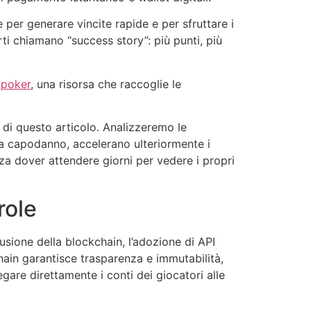
er generare vincite rapide e per sfruttare i
rti chiamano “success story”: più punti, più
 poker
, una risorsa che raccoglie le
 di questo articolo. Analizzeremo le
, a capodanno, accelerano ulteriormente i
za dover attendere giorni per vedere i propri
role
usione della blockchain, l’adozione di API
hain garantisce trasparenza e immutabilità,
gare direttamente i conti dei giocatori alle