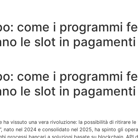
po: come i programmi fe
o le slot in pagamenti 
po: come i programmi fe
o le slot in pagamenti 
e ha vissuto una vera rivoluzione: la possibilità di ritirare l
l”, nato nel 2024 e consolidato nel 2025, ha spinto gli opera
hi processi bancari a soluzioni basate su blockchain, API d