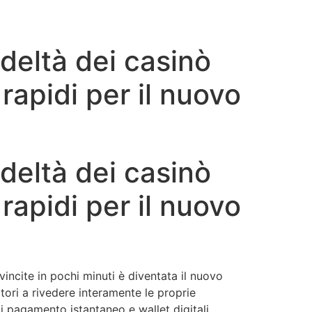
deltà dei casinò
rapidi per il nuovo
deltà dei casinò
rapidi per il nuovo
e vincite in pochi minuti è diventata il nuovo
tori a rivedere interamente le proprie
i pagamento istantaneo e wallet digitali.