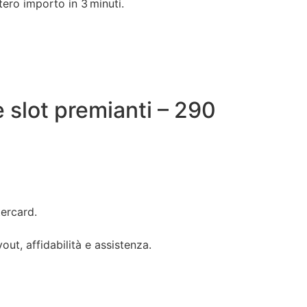
tero importo in 3 minuti.
e slot premianti – 290
tercard.
ut, affidabilità e assistenza.