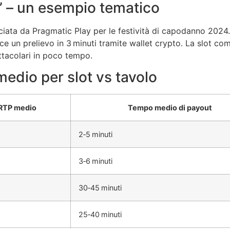
h” – un esempio tematico
anciata da Pragmatic Play per le festività di capodanno 2024
sce un prelievo in 3 minuti tramite wallet crypto. La slot c
ettacolari in poco tempo.
medio per slot vs tavolo
RTP medio
Tempo medio di payout
2‑5 minuti
3‑6 minuti
30‑45 minuti
25‑40 minuti