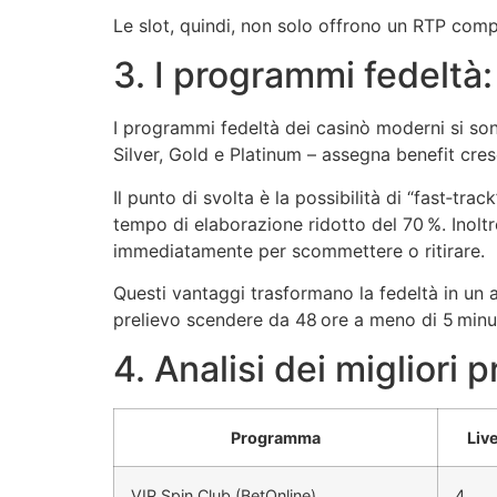
Le slot, quindi, non solo offrono un RTP compe
3. I programmi fedeltà:
I programmi fedeltà dei casinò moderni si sono
Silver, Gold e Platinum – assegna benefit cresce
Il punto di svolta è la possibilità di “fast‑t
tempo di elaborazione ridotto del 70 %. Inoltre
immediatamente per scommettere o ritirare.
Questi vantaggi trasformano la fedeltà in un
prelievo scendere da 48 ore a meno di 5 minu
4. Analisi dei migliori
Programma
Live
VIP Spin Club (BetOnline)
4