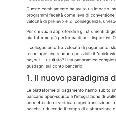
Questo cambiamento ha avuto un impatto immed
programmi fedeltà come leva di conversione. I 
velocità di prelievo e, di conseguenza, un’espe
Per chi vuole approfondire gli strumenti di gio
piattaforme più performanti per dispositivi i
Il collegamento tra velocità di pagamento, slo
tecnologie che rendono possibile il “quick win
payout. Il risultato? Una panoramica completa
guadagni sul conto bancario.
1. Il nuovo paradigma d
Le piattaforme di pagamento hanno subito una t
bancarie open‑source e l’integrazione di wall
permettendo di verificare ogni transazione in 
banche, riducendo il tempo di elaborazione da