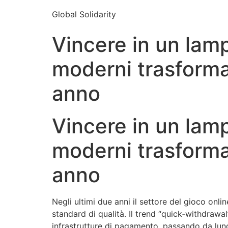
Global Solidarity
Vincere in un lam
moderni trasforman
anno
Vincere in un lam
moderni trasforman
anno
Negli ultimi due anni il settore del gioco onlin
standard di qualità. Il trend “quick‑withdrawa
infrastrutture di pagamento, passando da lung