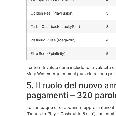
Golden Reel (PlayFusion)
5
Turbo Cashback (LuckyStar)
3
Platinum Pulse (MegaWin)
4
Elite Reel (Spinfinity)
5
I criteri di valutazione includono la velocità 
MegaWin emerge come il più veloce, con prelie
5. Il ruolo del nuovo a
pagamenti – 320 parol
Le campagne di capodanno rappresentano il mo
“Deposit + Play = Cashout in 5 min”, che combi