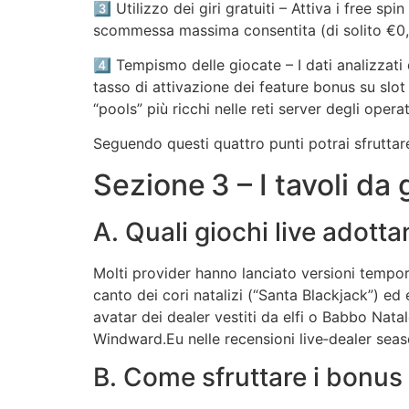
3️⃣ Utilizzo dei giri gratuiti – Attiva i free 
scommessa massima consentita (di solito €0,5
4️⃣ Tempismo delle giocate – I dati analizzati
tasso di attivazione dei feature bonus su sl
“pools” più ricchi nelle reti server degli operat
Seguendo questi quattro punti potrai sfruttar
Sezione 3 – I tavoli da
A. Quali giochi live adott
Molti provider hanno lanciato versioni tempo
canto dei cori natalizi (“Santa Blackjack”) e
avatar dei dealer vestiti da elfi o Babbo Nat
Windward.Eu nelle recensioni live‑dealer seas
B. Come sfruttare i bonus 