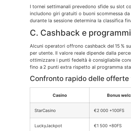
I tornei settimanali prevedono sfide su slot con
includono giri gratuiti o buoni scommessa da 
durante la sessione determina la classifica fi
C. Cashback e programmi f
Alcuni operatori offrono cashback del 15 % s
per utente. Il valore reale dipende dalla perc
ottimizzare i punti fedeltà è consigliabile co
fino a 2 punti extra rispetto al programma st
Confronto rapido delle offerte
Casino
Bonus wel
StarCasino
€2 000 +100FS
LuckyJackpot
€1 500 +80FS