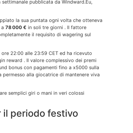
ica settimanale pubblicata da Windward.Eu,
ppiato la sua puntata ogni volta che otteneva
0 a
78 000 €
in soli tre giorni . Il fattore
ompletamente il requisito di wagering sul
e ore 22:00 alle 23:59 CET ed ha ricevuto
login reward . Il valore complessivo dei premi
ound bonus con pagamenti fino a x5000 sulla
ha permesso alla giocatrice di mantenere viva
 semplici giri o mani in veri colossi
 il periodo festivo