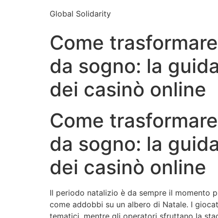
Global Solidarity
Come trasformare l
da sogno: la guida
dei casinò online
Come trasformare l
da sogno: la guida
dei casinò online
Il periodo natalizio è da sempre il momento più 
come addobbi su un albero di Natale. I giocat
tematici, mentre gli operatori sfruttano la sta