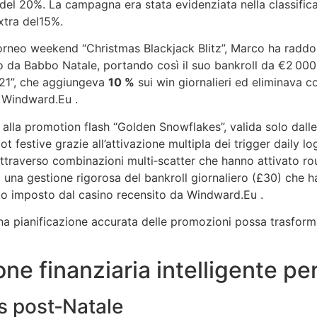
 del ​20​%. La campagna era stata evidenziata nella classif
ra del​15​%.
torneo weekend “Christmas Blackjack Blitz”, Marco ha raddo
to da Babbo Natale, portando così il suo bankroll da €2 00
S21”, che aggiungeva
10 %
sui win giornalieri ed eliminava c
 Windward.Eu .
alla promotion flash “Golden Snowflakes”, valida solo dall
lot festive grazie all’attivazione multipla dei trigger daily 
attraverso combinazioni multi‑scatter che hanno attivato r
ta una gestione rigorosa del bankroll giornaliero (£30) che 
mo imposto dal casino recensito da Windward.Eu .
 pianificazione accurata delle promozioni possa trasformare
ne finanziaria intelligente per
s post‑Natale