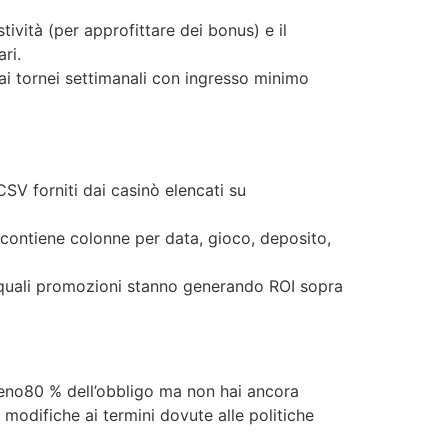
tività (per approfittare dei bonus) e il
ri.
i ai tornei settimanali con ingresso minimo
V forniti dai casinò elencati su
; contiene colonne per data, gioco, deposito,
 quali promozioni stanno generando ROI sopra
eno​80​ % dell’obbligo ma non hai ancora
i modifiche ai termini dovute alle politiche