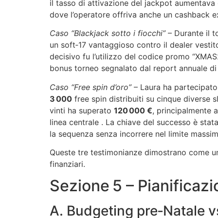
il tasso di attivazione del jackpot aumentava
dove l’operatore offriva anche un cashback ext
Caso “Blackjack sotto i fiocchi”
– Durante il 
un soft‑17 vantaggioso contro il dealer vesti
decisivo fu l’utilizzo del codice promo “XMA
bonus torneo segnalato dal report annuale di
Caso “Free spin d’oro”
– Laura ha partecipato 
3 000
free spin distribuiti su cinque diverse s
vinti ha superato
120 000 €
, principalmente 
linea centrale . La chiave del successo è sta
la sequenza senza incorrere nel limite massi
Queste tre testimonianze dimostrano come una
finanziari.
Sezione 5 – Pianificazio
A. Budgeting pre‑Natale v