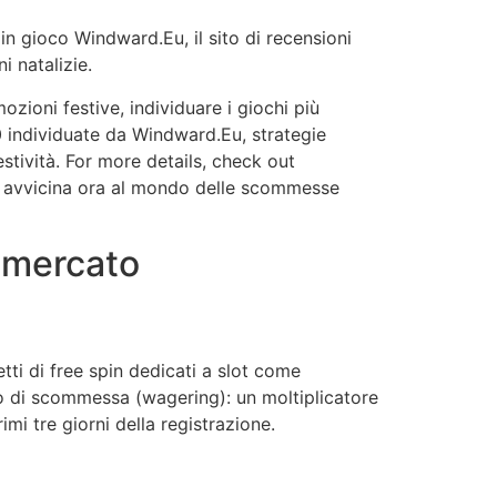
in gioco Windward.Eu, il sito di recensioni
i natalizie.
ioni festive, individuare i giochi più
10 individuate da Windward.Eu, strategie
festività. For more details, check out
 si avvicina ora al mondo delle scommesse
l mercato
ti di free spin dedicati a slot come
ito di scommessa (wagering): un moltiplicatore
mi tre giorni della registrazione.