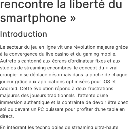
rencontre la liberté du
smartphone »
Introduction
Le secteur du jeu en ligne vit une révolution majeure grâce
à la convergence du live casino et du gaming mobile.
Autrefois cantonné aux écrans d’ordinateur fixes et aux
studios de streaming encombrés, le concept du « vrai
croupier » se déplace désormais dans la poche de chaque
joueur grâce aux applications optimisées pour iOS et
Android. Cette évolution répond à deux frustrations
majeures des joueurs traditionnels : l’attente d’une
immersion authentique et la contrainte de devoir être chez
soi ou devant un PC puissant pour profiter d’une table en
direct.
En intégrant les technologies de streaming ultra‑haute