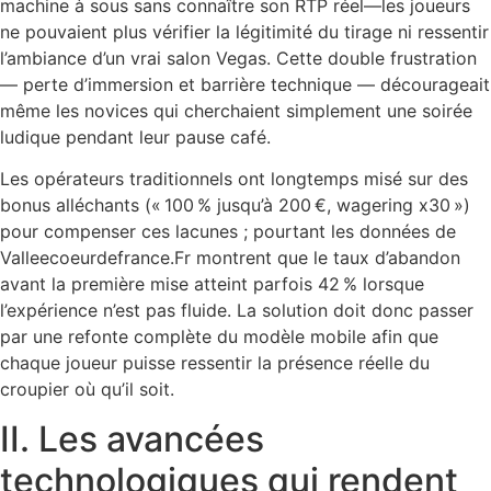
machine à sous sans connaître son RTP réel—les joueurs
ne pouvaient plus vérifier la légitimité du tirage ni ressentir
l’ambiance d’un vrai salon Vegas. Cette double frustration
— perte d’immersion et barrière technique — décourageait
même les novices qui cherchaient simplement une soirée
ludique pendant leur pause café.
Les opérateurs traditionnels ont longtemps misé sur des
bonus alléchants (« 100 % jusqu’à 200 €, wagering x30 »)
pour compenser ces lacunes ; pourtant les données de
Valleecoeurdefrance.Fr montrent que le taux d’abandon
avant la première mise atteint parfois 42 % lorsque
l’expérience n’est pas fluide. La solution doit donc passer
par une refonte complète du modèle mobile afin que
chaque joueur puisse ressentir la présence réelle du
croupier où qu’il soit.
II. Les avancées
technologiques qui rendent