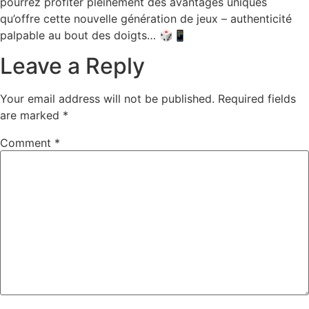
pourrez profiter pleinement des avantages uniques
qu’offre cette nouvelle génération de jeux – authenticité
palpable au bout des doigts… 🎲📱
Leave a Reply
Your email address will not be published.
Required fields
are marked
*
Comment
*