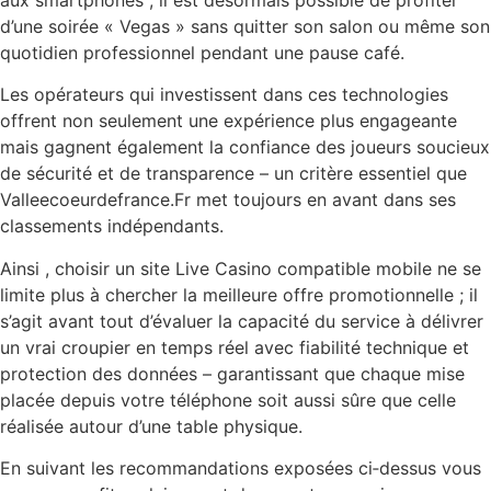
d’une soirée « Vegas » sans quitter son salon ou même son
quotidien professionnel pendant une pause café.
Les opérateurs qui investissent dans ces technologies
offrent non seulement une expérience plus engageante
mais gagnent également la confiance des joueurs soucieux
de sécurité et de transparence – un critère essentiel que
Valleecoeurdefrance.Fr met toujours en avant dans ses
classements indépendants.
Ainsi , choisir un site Live Casino compatible mobile ne se
limite plus à chercher la meilleure offre promotionnelle ; il
s’agit avant tout d’évaluer la capacité du service à délivrer
un vrai croupier en temps réel avec fiabilité technique et
protection des données – garantissant que chaque mise
placée depuis votre téléphone soit aussi sûre que celle
réalisée autour d’une table physique.
En suivant les recommandations exposées ci‑dessus vous