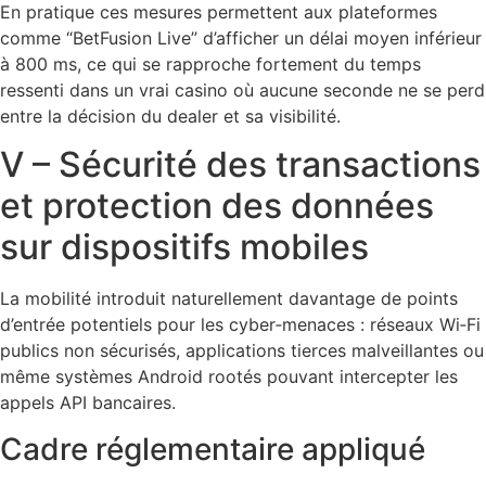
En pratique ces mesures permettent aux plateformes
comme “BetFusion Live” d’afficher un délai moyen inférieur
à 800 ms, ce qui se rapproche fortement du temps
ressenti dans un vrai casino où aucune seconde ne se perd
entre la décision du dealer et sa visibilité.
V – Sécurité des transactions
et protection des données
sur dispositifs mobiles
La mobilité introduit naturellement davantage de points
d’entrée potentiels pour les cyber‑menaces : réseaux Wi‑Fi
publics non sécurisés, applications tierces malveillantes ou
même systèmes Android rootés pouvant intercepter les
appels API bancaires.
Cadre réglementaire appliqué