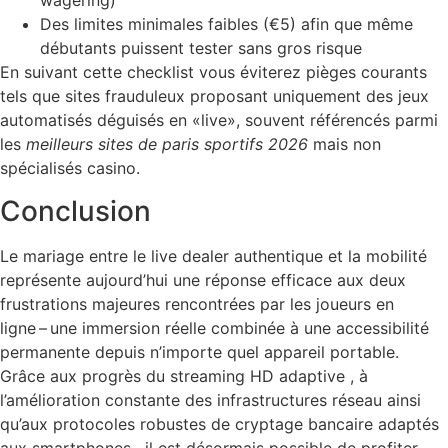
wagering)
Des limites minimales faibles (€5) afin que même
débutants puissent tester sans gros risque
En suivant cette checklist vous éviterez pièges courants
tels que sites frauduleux proposant uniquement des jeux
automatisés déguisés en «live», souvent référencés parmi
les
meilleurs sites de paris sportifs 2026
mais non
spécialisés casino.
Conclusion
Le mariage entre le live dealer authentique et la mobilité
représente aujourd’hui une réponse efficace aux deux
frustrations majeures rencontrées par les joueurs en
ligne – une immersion réelle combinée à une accessibilité
permanente depuis n’importe quel appareil portable.
Grâce aux progrès du streaming HD adaptive , à
l’amélioration constante des infrastructures réseau ainsi
qu’aux protocoles robustes de cryptage bancaire adaptés
aux smartphones , il est désormais possible de profiter