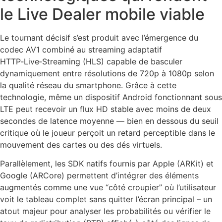
le Live Dealer mobile viable
Le tournant décisif s’est produit avec l’émergence du
codec AV1 combiné au streaming adaptatif
HTTP‑Live‑Streaming (HLS) capable de basculer
dynamiquement entre résolutions de 720p à 1080p selon
la qualité réseau du smartphone. Grâce à cette
technologie, même un dispositif Android fonctionnant sous
LTE peut recevoir un flux HD stable avec moins de deux
secondes de latence moyenne — bien en dessous du seuil
critique où le joueur perçoit un retard perceptible dans le
mouvement des cartes ou des dés virtuels.
Parallèlement, les SDK natifs fournis par Apple (ARKit) et
Google (ARCore) permettent d’intégrer des éléments
augmentés comme une vue “côté croupier” où l’utilisateur
voit le tableau complet sans quitter l’écran principal – un
atout majeur pour analyser les probabilités ou vérifier le