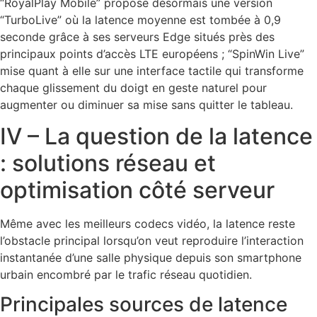
“RoyalPlay Mobile” propose désormais une version
“TurboLive” où la latence moyenne est tombée à 0,9
seconde grâce à ses serveurs Edge situés près des
principaux points d’accès LTE européens ; “SpinWin Live”
mise quant à elle sur une interface tactile qui transforme
chaque glissement du doigt en geste naturel pour
augmenter ou diminuer sa mise sans quitter le tableau.
IV – La question de la latence
: solutions réseau et
optimisation côté serveur
Même avec les meilleurs codecs vidéo, la latence reste
l’obstacle principal lorsqu’on veut reproduire l’interaction
instantanée d’une salle physique depuis son smartphone
urbain encombré par le trafic réseau quotidien.
Principales sources de latence