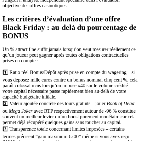
objective des offres casinotiques.
Les critères d’évaluation d’une offre
Black Friday : au‑delà du pourcentage de
BONUS
Un % attractif ne suffit jamais lorsqu’on veut mesurer réellement ce
qu’un joueur peut gagner après toutes obligations contractuelles
prises en compte :
1️⃣ Ratio réel Bonus/Dépôt après prise en compte du wagering – si
vous déposez mille euros contre un bonus nominal cinq cent %, cela
paraît colossal mais lorsqu’on impose x40 sur le volume crédité
votre capital nécessaire passe rapidement bien au-delà de votre
capacité budgétaire initiale.
2️⃣ Valeur ajoutée concrète des tours gratuits – jouer
Book of Dead
ou
Mega Joker
avec RTP respectivement autour de ‑96 % constitue
souvent un meilleur levier qu’un boost purement monétaire car cela
permet déjà récupéré quelques gains sans toucher au capital.
3️⃣ Transparence totale concernant limites imposées – certains
termes précisent “gain maximum €200” même si vous avez reçu