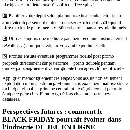
blackjack ou roulette lorsqu’ils offrent “free spins”.
3️⃣ Planifier votre dépôt selon plafond maximal souhaité tout-en-un
afin éviter dépassement inutile ­– déposer exactement €500 quand
offre maximale plafonnée = €2500 évite frais bancaires additionnels.
4️⃣ Utiliser toujours une méthode paiement reconnue instantanément
(eWallets…) afin que crédit arrive avant expiration <24h.
5️⃣ Profiter ensuite éventuels programmes fidélité post-promo
proposés directement sur plateforme — points doublés pendant
quinze jours augmentent valeur globale bien après clôture officielle.
Appliquer méthodiquement ces étapes vous assure non seulement
exploitation optimale du méga−bonus mais également maîtrise stricte
du budget global — principe central prôné régulièrement par notre
équipe experte chez Photo Argo.fr lors chacune nos revues
détaillées.
Perspectives futures : comment le
BLACK FRIDAY pourrait évoluer dans
l’industrie DU JEU EN LIGNE