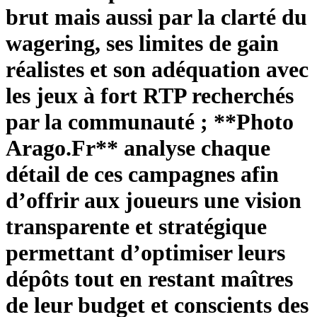
brut mais aussi par la clarté du
wagering, ses limites de gain
réalistes et son adéquation avec
les jeux à fort RTP recherchés
par la communauté ; **Photo
Arago.Fr** analyse chaque
détail de ces campagnes afin
d’offrir aux joueurs une vision
transparente et stratégique
permettant d’optimiser leurs
dépôts tout en restant maîtres
de leur budget et conscients des