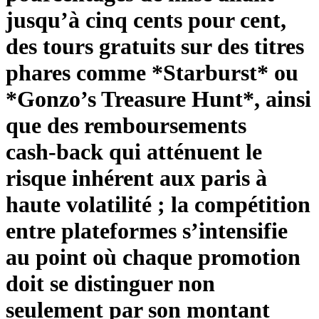
jusqu’à cinq cents pour cent,
des tours gratuits sur des titres
phares comme *Starburst* ou
*Gonzo’s Treasure Hunt*, ainsi
que des remboursements
cash‑back qui atténuent le
risque inhérent aux paris à
haute volatilité ; la compétition
entre plateformes s’intensifie
au point où chaque promotion
doit se distinguer non
seulement par son montant