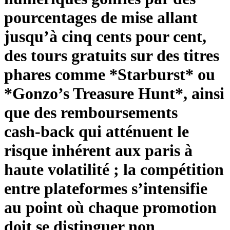
pourcentages de mise allant
jusqu’à cinq cents pour cent,
des tours gratuits sur des titres
phares comme *Starburst* ou
*Gonzo’s Treasure Hunt*, ainsi
que des remboursements
cash‑back qui atténuent le
risque inhérent aux paris à
haute volatilité ; la compétition
entre plateformes s’intensifie
au point où chaque promotion
doit se distinguer non