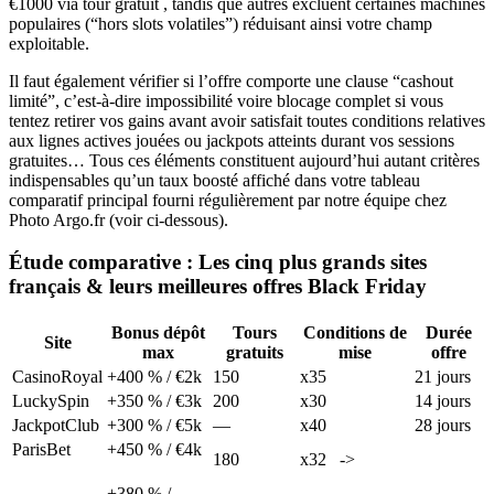
€1000 via tour gratuit , tandis que autres excluent certaines machines
populaires (“hors slots volatiles”) réduisant ainsi votre champ
exploitable.
Il faut également vérifier si l’offre comporte une clause “cashout
limité”, c’est-à-dire impossibilité voire blocage complet si vous
tentez retirer vos gains avant avoir satisfait toutes conditions relatives
aux lignes actives jouées ou jackpots atteints durant vos sessions
gratuites… Tous ces éléments constituent aujourd’hui autant critères
indispensables qu’un taux boosté affiché dans votre tableau
comparatif principal fourni régulièrement par notre équipe chez
Photo Argo.fr (voir ci-dessous).
Étude comparative : Les cinq plus grands sites
français & leurs meilleures offres Black Friday
Bonus dépôt
Tours
Conditions de
Durée
Site
max
gratuits
mise
offre
CasinoRoyal
+400 % / €2k
150
x35
21 jours
LuckySpin
+350 % / €3k
200
x30
14 jours
JackpotClub
+300 % / €5k
—
x40
28 jours
ParisBet
+450 % / €4k
180
x32 ->
+380 % /