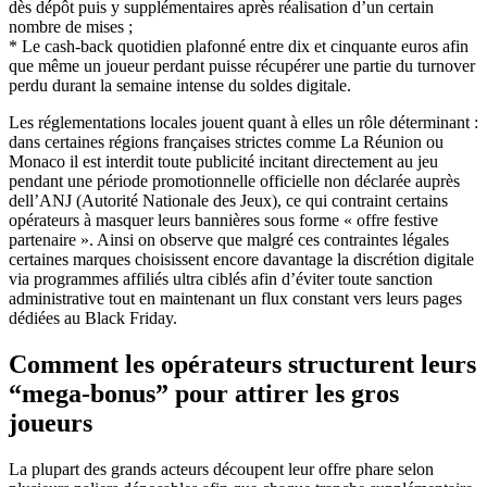
dès dépôt puis y supplémentaires après réalisation d’un certain
nombre de mises ;
* Le cash‑back quotidien plafonné entre dix et cinquante euros afin
que même un joueur perdant puisse récupérer une partie du turnover
perdu durant la semaine intense du soldes digitale.
Les réglementations locales jouent quant à elles un rôle déterminant :
dans certaines régions françaises strictes comme La Réunion ou
Monaco il est interdit toute publicité incitant directement au jeu
pendant une période promotionnelle officielle non déclarée auprès
dell’ANJ (Autorité Nationale des Jeux), ce qui contraint certains
opérateurs à masquer leurs bannières sous forme « offre festive
partenaire ». Ainsi on observe que malgré ces contraintes légales
certaines marques choisissent encore davantage la discrétion digitale
via programmes affiliés ultra ciblés afin d’éviter toute sanction
administrative tout en maintenant un flux constant vers leurs pages
dédiées au Black Friday.
Comment les opérateurs structurent leurs
“mega‑bonus” pour attirer les gros
joueurs
La plupart des grands acteurs découpent leur offre phare selon