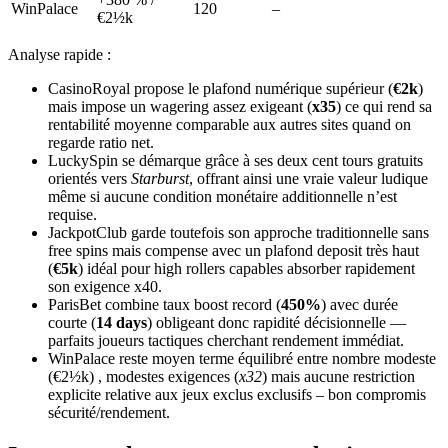
WinPalace
120
–
€2½k
Analyse rapide :
CasinoRoyal propose le plafond numérique supérieur (
€2k
)
mais impose un wagering assez exigeant (
x35
) ce qui rend sa
rentabilité moyenne comparable aux autres sites quand on
regarde ratio net.
LuckySpin se démarque grâce à ses deux cent tours gratuits
orientés vers
Starburst
, offrant ainsi une vraie valeur ludique
même si aucune condition monétaire additionnelle n’est
requise.
JackpotClub garde toutefois son approche traditionnelle sans
free spins mais compense avec un plafond deposit très haut
(
€5k
) idéal pour high rollers capables absorb­er rapidement
son exigence x40.
ParisBet combine taux boost record (
450%
) avec durée
courte (
14 days
) obligeant donc rapidité décisionnelle —
parfaits joueurs tactiques cherchant rendement immédiat.
WinPalace reste moyen terme équilibré entre nombre modeste
(€2½k) , modestes exigences (
x32
) mais aucune restriction
explicite relative aux jeux exclus exclusifs – bon compromis
sécurité/rendement.