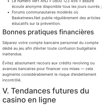
Le numéro vert ANJ « 0800 123 456 » assure
écoute anonyme disponible tous les jours ouvrés ;
Forums communautaires modérés où
Basketnews.Net publie régulièrement des articles
éducatifs sur la prévention.
Bonnes pratiques financières
Séparez votre compte bancaire personnel du compte
dédié au jeu afin d’éviter toute confusion budgétaire
inattendue.
Évitez absolument recours aux crédits revolving ou
avances bancaires pour financer vos mises — cela
augmente considérablement le risque d’endettement
incontrôlé.
V. Tendances futures du
casino en ligne