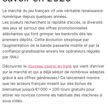
Le marché du jeu français vit une véritable renaissance
numérique depuis quelques années.
Les joueurs recherchent la rapidité d’accès, la diversité
des jeux et surtout des offres promotionnelles
alléchantes qui font grimper les bankrolls dès les
premiers dépôts. Cette évolution s’explique par
l’augmentation de la bande passante mobile et par la
confiance grandissante envers les opérateurs régulés
par l’ANJ.
Découvrez le
nouveau casino en ligne
qui vient d’arriver
sur le marché et qui a déjà séduit de nombreux adeptes
grâce à ses offres généreuses ! Ce lancement montre
que les acteurs français misent sur des bonus de
bienvenue jusqu’à €1 000 + 200 tours gratuits pour
attirer les novices comme les habitués des machines à
sous vidéo.