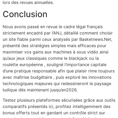
lors des revues annuelles.
Conclusion
Nous avons passé en revue le cadre légal français
strictement encadré par l’ANJ, détaillé comment choisir
un site fiable parmi ceux analysés par Basketnews.Net,
présenté des stratégies simples mais efficaces pour
maximiser vos gains aux machines à sous vidéo ainsi
qu’aux jeux classiques comme le blackjack ou la
roulette européenne , souligné l’importance capitale
d’une pratique responsable afin que plaisir rime toujours
avec maîtrise budgétaire , puis exploré les innovations
technologiques majeures qui redessineront le paysage
ludique dès maintenant jusqu’en​2026.
Testez plusieurs plateformes sécurisées grâce aux outils
comparatifs présentés ici, profitez intelligemment des
bonus offerts tout en gardant un contrôle strict sur