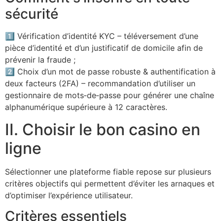
sécurité
1️⃣ Vérification d’identité KYC – téléversement d’une
pièce d’identité et d’un justificatif de domicile afin de
prévenir la fraude ;
2️⃣ Choix d’un mot de passe robuste & authentification à
deux facteurs (2FA) – recommandation d’utiliser un
gestionnaire de mots‑de‑passe pour générer une chaîne
alphanumérique supérieure à 12 caractères.
II. Choisir le bon casino en
ligne
Sélectionner une plateforme fiable repose sur plusieurs
critères objectifs qui permettent d’éviter les arnaques et
d’optimiser l’expérience utilisateur.
Critères essentiels