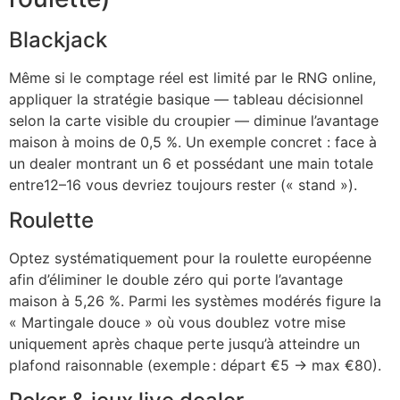
Blackjack
Même si le comptage réel est limité par le RNG online,
appliquer la stratégie basique — tableau décisionnel
selon la carte visible du croupier — diminue l’avantage
maison à moins de 0,5 %. Un exemple concret : face à
un dealer montrant un 6 et possédant une main totale
entre12–16 vous devriez toujours rester (« stand »).
Roulette
Optez systématiquement pour la roulette européenne
afin d’éliminer le double zéro qui porte l’avantage
maison à 5,26 %. Parmi les systèmes modérés figure la
« Martingale douce » où vous doublez votre mise
uniquement après chaque perte jusqu’à atteindre un
plafond raisonnable (exemple : départ €5 → max €80).