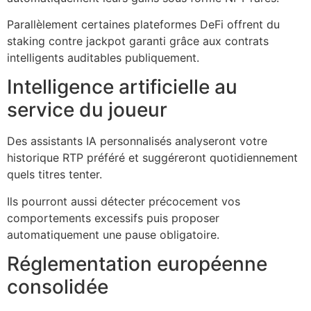
Parallèlement certaines plateformes DeFi offrent du
staking contre jackpot garanti grâce aux contrats
intelligents auditables publiquement.
Intelligence artificielle au
service du joueur
Des assistants IA personnalisés analyseront votre
historique RTP préféré et suggéreront quotidiennement
quels titres tenter.
Ils pourront aussi détecter précocement vos
comportements excessifs puis proposer
automatiquement une pause obligatoire.
Réglementation européenne
consolidée