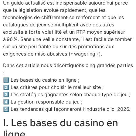
Un guide actualisé est indispensable aujourd’hui parce
que la législation évolue rapidement, que les
technologies de chiffrement se renforcent et que les
catalogues de jeux se multiplient avec des titres
exclusifs à forte volatilité et un RTP moyen supérieur
à 96 %. Sans une veille constante, il est facile de tomber
sur un site peu fiable ou sur des promotions aux
exigences de mise abusives (« wagering »).
Dans cet article nous décortiquons cinq grandes parties
:
1️⃣ Les bases du casino en ligne ;
2️⃣ Les critères pour choisir le meilleur site ;
3️⃣ Les stratégies gagnantes selon chaque type de jeu ;
4️⃣ La gestion responsable du jeu ;
5️⃣ Les tendances qui façonneront l’industrie d’ici 2026.
I. Les bases du casino en
ligne