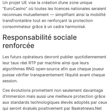
Un projet UE vise la création d’une zone unique
“EuroCasino” où toutes les licences nationales seraient
reconnues mutuellement — simplifiant ainsi la mobilité
transfrontalière tout en renforçant la protection
consommateur grâce à un cadre harmonisé.
Responsabilité sociale
renforcée
Les futurs opérateurs devront publier quotidiennement
leur taux réel RTP par machine ainsi que leurs
algorithmes RNG open‑source afin que chaque joueur
puisse vérifier transparentement l’équité avant chaque
session.
Ces évolutions promettent non seulement davantage
d’immersion mais aussi une meilleure protection grâce
aux standards technologiques élevés adoptés par ceux
qui seront évalués positivement par Basketnews.Net