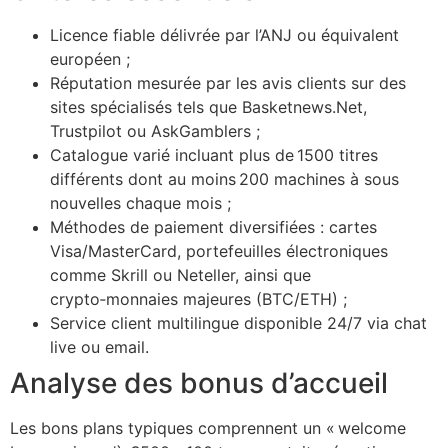
Licence fiable délivrée par l’ANJ ou équivalent
européen ;
Réputation mesurée par les avis clients sur des
sites spécialisés tels que Basketnews.Net,
Trustpilot ou AskGamblers ;
Catalogue varié incluant plus de 1500 titres
différents dont au moins 200 machines à sous
nouvelles chaque mois ;
Méthodes de paiement diversifiées : cartes
Visa/MasterCard, portefeuilles électroniques
comme Skrill ou Neteller, ainsi que
crypto‑monnaies majeures (BTC/ETH) ;
Service client multilingue disponible 24/7 via chat
live ou email.
Analyse des bonus d’accueil
Les bons plans typiques comprennent un « welcome