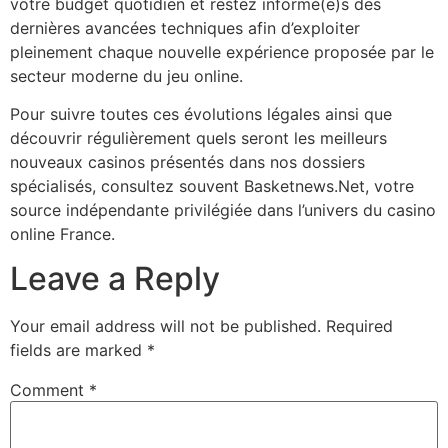
votre budget quotidien et restez informé(e)s des
dernières avancées techniques afin d’exploiter
pleinement chaque nouvelle expérience proposée par le
secteur moderne du jeu online.
Pour suivre toutes ces évolutions légales ainsi que
découvrir régulièrement quels seront les meilleurs
nouveaux casinos présentés dans nos dossiers
spécialisés, consultez souvent Basketnews.Net, votre
source indépendante privilégiée dans l’univers du casino
online France.​
Leave a Reply
Your email address will not be published.
Required
fields are marked
*
Comment
*