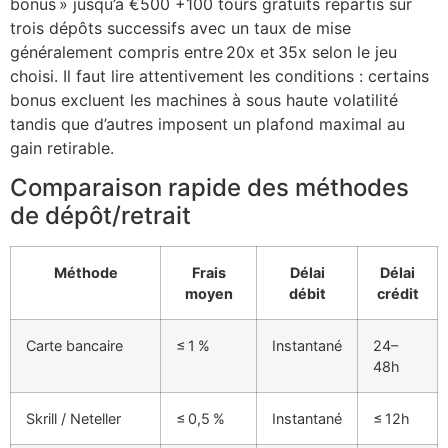
bonus » jusqu’à €500 +100 tours gratuits répartis sur
trois dépôts successifs avec un taux de mise
généralement compris entre 20x et 35x selon le jeu
choisi. Il faut lire attentivement les conditions : certains
bonus excluent les machines à sous haute volatilité
tandis que d’autres imposent un plafond maximal au
gain retirable.
Comparaison rapide des méthodes
de dépôt/retrait
Méthode
Frais
Délai
Délai
moyen
débit
crédit
Carte bancaire
≤ 1 %
Instantané
24–
48h
Skrill / Neteller
≤ 0,5 %
Instantané
≤ 12h