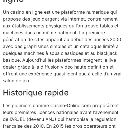
Un casino en ligne est une plateforme numérique qui
propose des jeux d’argent via internet, contrairement
aux établissements physiques où l’on trouve tables et
machines dans un même bâtiment. La première
génération de sites apparut au début des années 2000
avec des graphismes simples et un catalogue limité à
quelques machines à sous classiques et au blackjack
basique. Aujourd’hui les plateformes intègrent le live
dealer grâce à la diffusion vidéo haute définition et
offrent une expérience quasi‑identique à celle d’un vrai
salon de jeu.
Historique rapide
Les pionniers comme Casino‑Online.com proposèrent
leurs premières licences nationales avant l’avènement
de l’ARJEL (devenu ANJ) qui harmonisa la régulation
française dès 2010. En 2015 les gros opérateurs ont