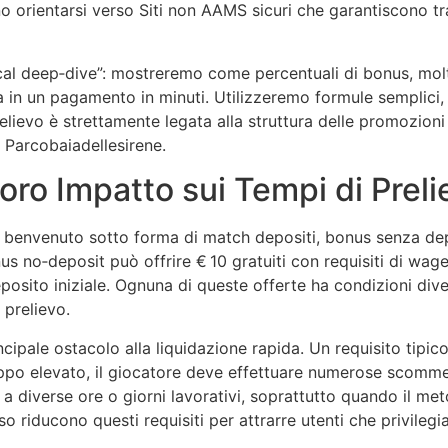
ono orientarsi verso Siti non AAMS sicuri che garantiscono 
ical deep‑dive”: mostreremo come percentuali di bonus, molti
 in un pagamento in minuti. Utilizzeremo formule semplici, e
prelievo è strettamente legata alla struttura delle promozio
a Parcobaiadellesirene.
oro Impatto sui Tempi di Preli
 benvenuto sotto forma di match depositi, bonus senza dep
us no‑deposit può offrire € 10 gratuiti con requisiti di wag
eposito iniziale. Ognuna di queste offerte ha condizioni dive
 prelievo.
cipale ostacolo alla liquidazione rapida. Un requisito tipico
roppo elevato, il giocatore deve effettuare numerose scommes
 diverse ore o giorni lavorativi, soprattutto quando il met
o riducono questi requisiti per attrarre utenti che privilegi