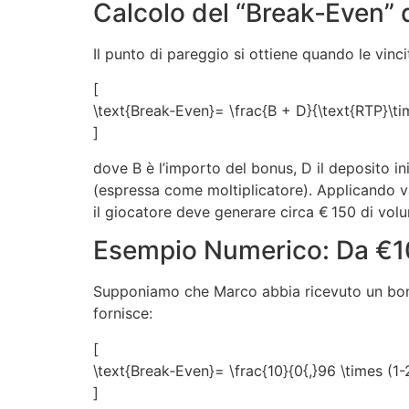
Calcolo del “Break‑Even” 
Il punto di pareggio si ottiene quando le vinci
[
\text{Break‑Even}= \frac{B + D}{\text{RTP}\ti
]
dove B è l’importo del bonus, D il deposito in
(espressa come moltiplicatore). Applicando val
il giocatore deve generare circa € 150 di volu
Esempio Numerico: Da €10
Supponiamo che Marco abbia ricevuto un bonu
fornisce:
[
\text{Break‑Even}= \frac{10}{0{,}96 \times (1
]