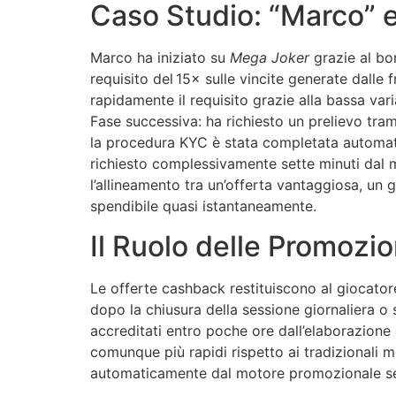
Caso Studio: “Marco” e 
Marco ha iniziato su
Mega Joker
grazie al bo
requisito del 15× sulle vincite generate dalle
rapidamente il requisito grazie alla bassa var
Fase successiva: ha richiesto un prelievo trami
la procedura KYC è stata completata automatic
richiesto complessivamente sette minuti dal m
l’allineamento tra un’offerta vantaggiosa, u
spendibile quasi istantaneamente.
Il Ruolo delle Promozi
Le offerte cashback restituiscono al giocator
dopo la chiusura della sessione giornaliera o
accreditati entro poche ore dall’elaborazione
comunque più rapidi rispetto ai tradizionali m
automaticamente dal motore promozionale senz