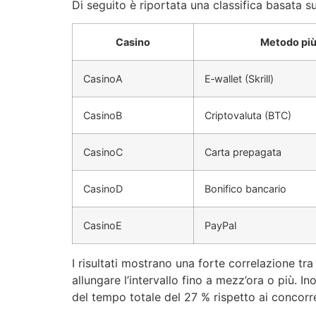
Di seguito è riportata una classifica basata 
Casino
Metodo più
CasinoA
E‑wallet (Skrill)
CasinoB
Criptovaluta (BTC)
CasinoC
Carta prepagata
CasinoD
Bonifico bancario
CasinoE
PayPal
I risultati mostrano una forte correlazione tra 
allungare l’intervallo fino a mezz’ora o più. 
del tempo totale del 27 % rispetto ai concorre