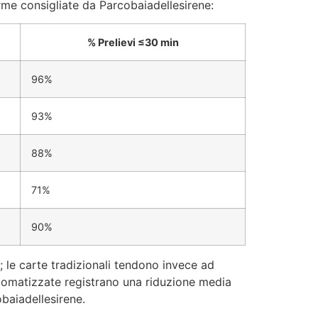
rme consigliate da Parcobaiadellesirene:
% Prelievi ≤30 min
96%
93%
88%
71%
90%
ti; le carte tradizionali tendono invece ad
automatizzate registrano una riduzione media
obaiadellesirene.