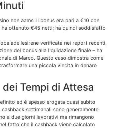
Minuti
sino non aams. Il bonus era pari a €10 con
s ha ottenuto €45 netti; ha quindi soddisfatto
obaiadellesirene verificata nei report recenti,
ione del bonus alla liquidazione finale – ha
ersonale di Marco. Questo caso dimostra come
trasformare una piccola vincita in denaro
 dei Tempi di Attesa
efinito ed è spesso erogata quasi subito
e i cashback settimanali sono generalmente
ino a due giorni lavorativi ma rimangono
nel fatto che il cashback viene calcolato