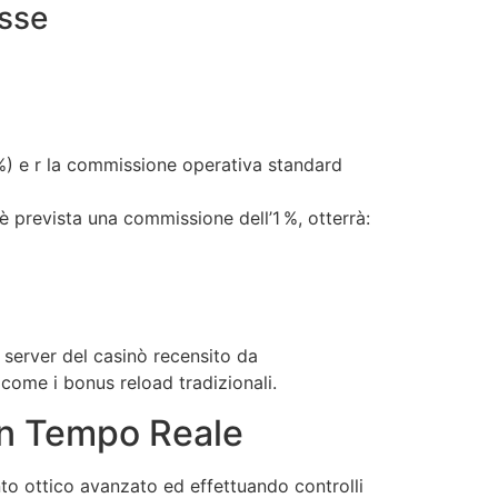
esse
0 %) e r la commissione operativa standard
prevista una commissione dell’1 %, otterrà:
l server del casinò recensito da
 come i bonus reload tradizionali.
i in Tempo Reale
to ottico avanzato ed effettuando controlli