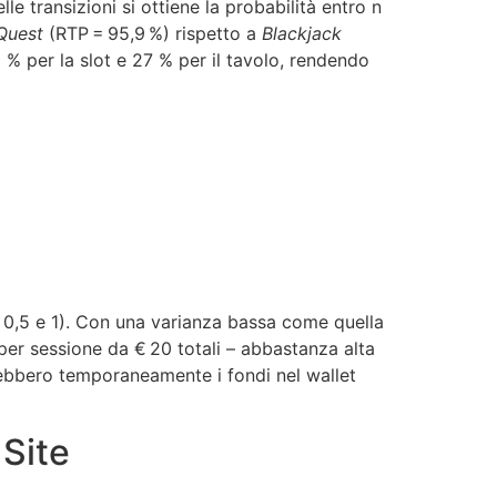
le transizioni si ottiene la probabilità entro n
Quest
(RTP = 95,9 %) rispetto a
Blackjack
 % per la slot e 27 % per il tavolo, rendendo
ra 0,5 e 1). Con una varianza bassa come quella
per sessione da € 20 totali – abbastanza alta
ebbero temporaneamente i fondi nel wallet
 Site