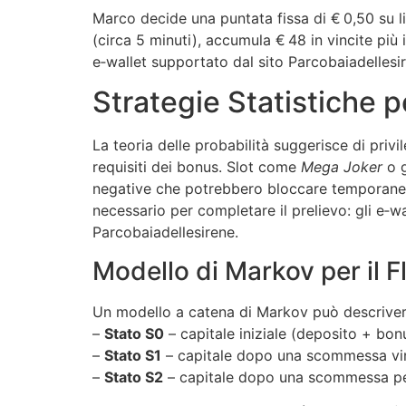
Marco decide una puntata fissa di € 0,50 su l
(circa 5 minuti), accumula € 48 in vincite più
e‑wallet supportato dal sito Parcobaiadellesir
Strategie Statistiche 
La teoria delle probabilità suggerisce di priv
requisiti dei bonus. Slot come
Mega Joker
o g
negative che potrebbero bloccare temporaneam
necessario per completare il prelievo: gli e‑w
Parcobaiadellesirene.
Modello di Markov per il
Un modello a catena di Markov può descrivere
–
Stato S0
– capitale iniziale (deposito + bon
–
Stato S1
– capitale dopo una scommessa vin
–
Stato S2
– capitale dopo una scommessa pe