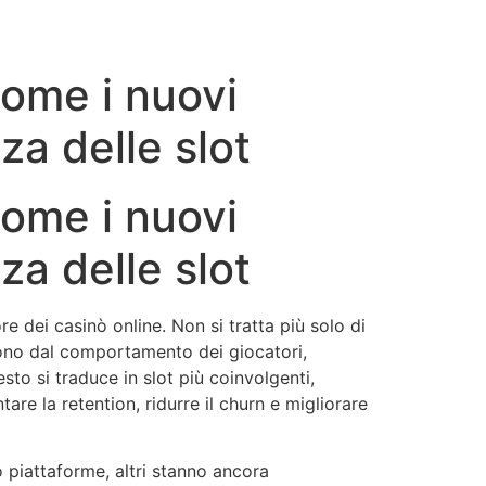
 come i nuovi
za delle slot
 come i nuovi
za delle slot
ore dei casinò online. Non si tratta più solo di
ndono dal comportamento dei giocatori,
to si traduce in slot più coinvolgenti,
tare la retention, ridurre il churn e migliorare
o piattaforme, altri stanno ancora