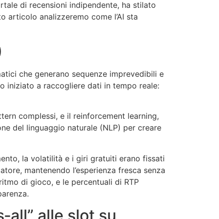
rtale di recensioni indipendente, ha stilato
to articolo analizzeremo come l’AI sta
)
matici che generano sequenze imprevedibili e
 iniziato a raccogliere dati in tempo reale:
tern complessi, e il reinforcement learning,
ione del linguaggio naturale (NLP) per creare
 la volatilità e i giri gratuiti erano fissati
iocatore, mantenendo l’esperienza fresca senza
 ritmo di gioco, e le percentuali di RTP
parenza.
all” alle slot su