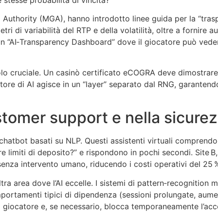
 stesse probabilità di vincita?
 Authority (MGA), hanno introdotto linee guida per la “tras
di variabilità del RTP e della volatilità, oltre a fornire audi
 “AI‑Transparency Dashboard” dove il giocatore può vedere 
lo cruciale. Un casinò certificato eCOGRA deve dimostrare che
motore di AI agisce in un “layer” separato dal RNG, garante
customer support e nella sicurez
 chatbot basati su NLP. Questi assistenti virtuali comprend
limiti di deposito?” e rispondono in pochi secondi. Site B
 senza intervento umano, riducendo i costi operativi del 25 
tra area dove l’AI eccelle. I sistemi di pattern‑recognition 
mportamenti tipici di dipendenza (sessioni prolungate, au
 al giocatore e, se necessario, blocca temporaneamente l’acc