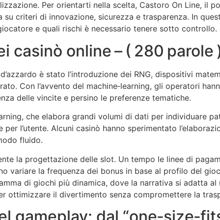
zzazione. Per orientarti nella scelta, Castoro On Line, il po
 su criteri di innovazione, sicurezza e trasparenza. In ques
giocatore e quali rischi è necessario tenere sotto controllo.
ei casinò online – ( 280 parole 
 d’azzardo è stato l’introduzione dei RNG, dispositivi mate
ato. Con l’avvento del machine‑learning, gli operatori hanno
nza delle vincite e persino le preferenze tematiche.
arning, che elabora grandi volumi di dati per individuare pat
ie per l’utente. Alcuni casinò hanno sperimentato l’elaboraz
modo fluido.
 la progettazione delle slot. Un tempo le linee di pagamento,
ono variare la frequenza dei bonus in base al profilo del g
a gamma di giochi più dinamica, dove la narrativa si adatta al
er ottimizzare il divertimento senza compromettere la tras
l gameplay: dal “one‑size‑fits‑