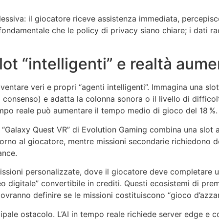
essiva: il giocatore riceve assistenza immediata, percepisc
fondamentale che le policy di privacy siano chiare; i dati r
lot “intelligenti” e realtà aume
entare veri e propri “agenti intelligenti”. Immagina una slo
 consenso) e adatta la colonna sonora o il livello di diffico
empo reale può aumentare il tempo medio di gioco del 18 %.
t. “Galaxy Quest VR” di Evolution Gaming combina una slot 
torno al giocatore, mentre missioni secondarie richiedono dec
ance.
sioni personalizzate, dove il giocatore deve completare una
eo digitale” convertibile in crediti. Questi ecosistemi di p
ovranno definire se le missioni costituiscono “gioco d’azzard
incipale ostacolo. L’AI in tempo reale richiede server edge e