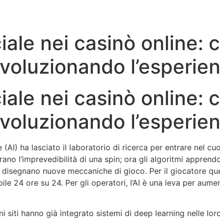
ciale nei casinò online:
ivoluzionando l’esperien
ciale nei casinò online:
ivoluzionando l’esperien
le (AI) ha lasciato il laboratorio di ricerca per entrare nel cu
rano l’imprevedibilità di una spin; ora gli algoritmi appre
 disegnano nuove meccaniche di gioco. Per il giocatore ques
ile 24 ore su 24. Per gli operatori, l’AI è una leva per aumen
siti hanno già integrato sistemi di deep learning nelle lor