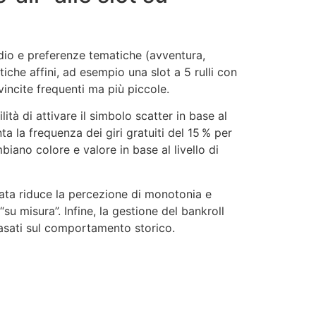
medio e preferenze tematiche (avventura,
che affini, ad esempio una slot a 5 rulli con
vincite frequenti ma più piccole.
ità di attivare il simbolo scatter in base al
 la frequenza dei giri gratuiti del 15 % per
ano colore e valore in base al livello di
zata riduce la percezione di monotonia e
u misura”. Infine, la gestione del bankroll
asati sul comportamento storico.