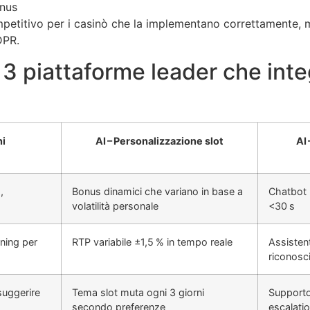
onus
etitivo per i casinò che la implementano correttamente, m
DPR.
 3 piattaforme leader che integ
ni
AI – Personalizzazione slot
AI 
,
Bonus dinamici che variano in base a
Chatbot 
volatilità personale
<30 s
rning per
RTP variabile ±1,5 % in tempo reale
Assisten
riconosc
suggerire
Tema slot muta ogni 3 giorni
Supporto 
secondo preferenze
escalati