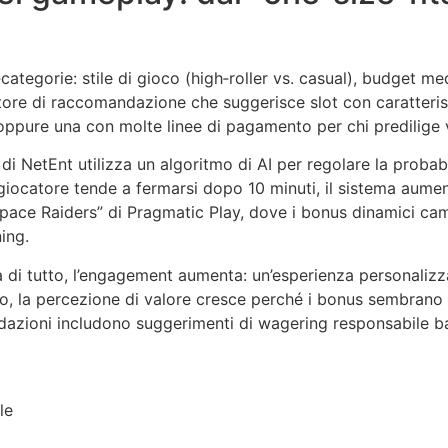
o‑categorie: stile di gioco (high‑roller vs. casual), budget 
tore di raccomandazione che suggerisce slot con caratteristi
i, oppure una con molte linee di pagamento per chi predilige 
di NetEnt utilizza un algoritmo di AI per regolare la probabil
iocatore tende a fermarsi dopo 10 minuti, il sistema aumenta
pace Raiders” di Pragmatic Play, dove i bonus dinamici cambi
ing.
ima di tutto, l’engagement aumenta: un’esperienza personaliz
, la percezione di valore cresce perché i bonus sembrano “s
dazioni includono suggerimenti di wagering responsabile b
le