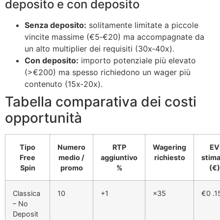
deposito e con deposito
Senza deposito:
solitamente limitate a piccole
vincite massime (€5‑€20) ma accompagnate da
un alto multiplier dei requisiti (30x‑40x).
Con deposito:
importo potenziale più elevato
(>€200) ma spesso richiedono un wager più
contenuto (15x‑20x).
Tabella comparativa dei costi
opportunità
Tipo
Numero
RTP
Wagering
EV
Free
medio /
aggiuntivo
richiesto
stim
Spin
promo
%
(€)
Classica
10
+1
×35
€0 .1
– No
Deposit