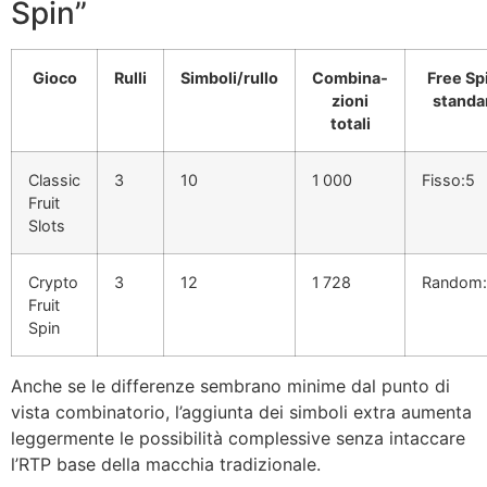
Spin”
Gioco
Rulli
Simboli/rullo
Combina­
Free Sp
zioni
standa
totali
Classic
3
10
1 000
Fisso:5
Fruit
Slots
Crypto
3
12
1 728
Random:
Fruit
Spin
Anche se le differenze sembrano minime dal punto di
vista combinatorio, l’aggiunta dei simboli extra aumenta
leggermente le possibilità complessive senza intaccare
l’RTP base della macchia tradizionale.