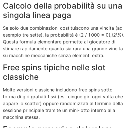
Calcolo della probabilità su una
singola linea paga
Se solo due combinazioni costituiscono una vincita (ad
esempio tre sette), la probabilità è (2 / 1 000 = 0{,}2\%).
Questa formula elementare permette al giocatore di
stimare rapidamente quanto sia rara una grande vincita
su macchine meccaniche senza elementi extra.
Free spins tipiche nelle slot
classiche
Molte versioni classiche includono free spins sotto
forma di giri gratuiti fissi (es.: cinque giri ogni volta che
appare lo scatter) oppure randomizzati al termine della
sessione principale tramite un mini‑lotto interno alla
macchina stessa.