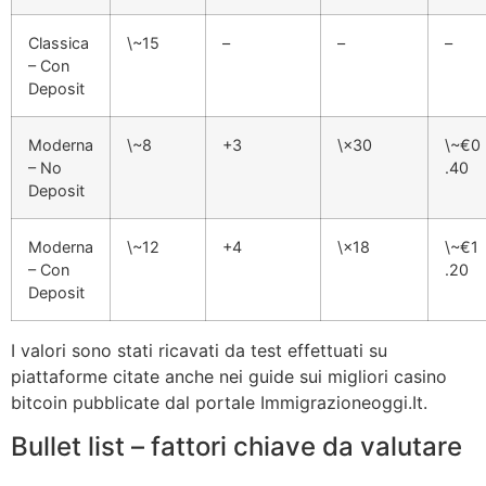
Classica
\~15
–
–
–
– Con
Deposit
Moderna
\~8
+3
\×30
\~€0
– No
.40
Deposit
Moderna
\~12
+4
\×18
\~€1
– Con
.20
Deposit
I valori sono stati ricavati da test effettuati su
piattaforme citate anche nei guide sui migliori casino
bitcoin pubblicate dal portale Immigrazioneoggi.It.
Bullet list – fattori chiave da valutare