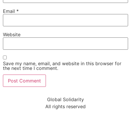
Email
*
Website
Save my name, email, and website in this browser for
the next time I comment.
Global Solidarity
All rights reserved