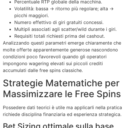
Percentuale RTP globale della macchina.
Volatilità: bassa → ritorno più regolare; alta →
picchi maggiori.
Numero effettivo di giri gratuiti concessi.
Multipli associati agli scatter/wild durante i giri.
Requisiti totali richiesti prima del cashout.
Analizzando questi parametri emerge chiaramente che
molte offerte apparentemente generose nascondono
condizioni poco favorevoli quando gli operatori
impongono wagering elevati sui piccoli crediti
accumulati dalle free spins classic​he.
Strategie Matematiche per
Massimizzare le Free Spins
Possedere dati teorici è utile ma applicarli nella pratica
richiede disciplina finanziaria ed esperienza strategica.
Bet Sizing ottimale sulla base