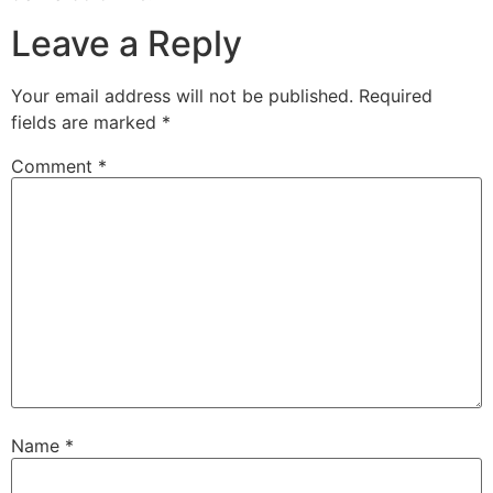
Leave a Reply
Your email address will not be published.
Required
fields are marked
*
Comment
*
Name
*