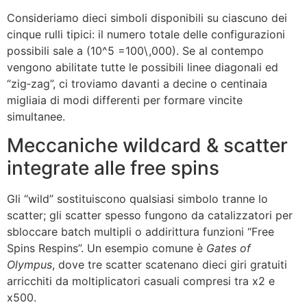
Consideriamo dieci simboli disponibili su ciascuno dei
cinque rulli tipici: il numero totale delle configurazioni
possibili sale a (10^5 =100\,000). Se al contempo
vengono abilitate tutte le possibili linee diagonali ed
“zig‑zag”, ci troviamo davanti a decine o centinaia
migliaia di modi differenti per formare vincite
simultanee.
Meccaniche wildcard & scatter
integrate alle free spins
Gli “wild” sostituiscono qualsiasi simbolo tranne lo
scatter; gli scatter spesso fungono da catalizzatori per
sbloccare batch multipli o addirittura funzioni “Free
Spins Respins”. Un esempio comune è
Gates of
Olympus
, dove tre scatter scatenano dieci giri gratuiti
arricchiti da moltiplicatori casuali compresi tra x2 e
x500.