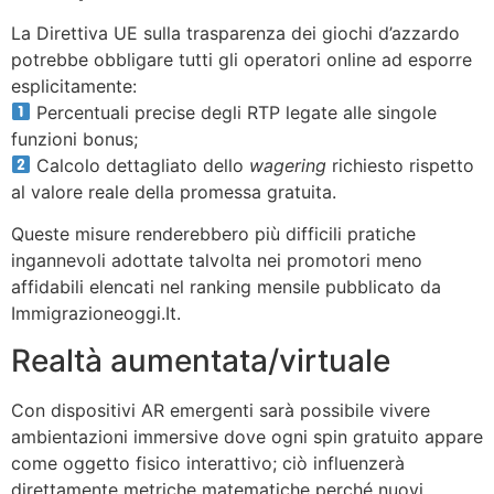
La Direttiva UE sulla trasparenza dei giochi d’azzardo
potrebbe obbligare tutti gli operatori online ad esporre
esplicitamente:
Percentuali precise degli RTP legate alle singole
funzioni bonus;
Calcolo dettagliato dello
wagering
richiesto rispetto
al valore reale della promessa gratuita.
Queste misure renderebbero più difficili pratiche
ingannevoli adottate talvolta nei promotori meno
affidabili elencati nel ranking mensile pubblicato da
Immigrazioneoggi.It.
Realtà aumentata/virtuale
Con dispositivi AR emergenti sarà possibile vivere
ambientazioni immersive dove ogni spin gratuito appare
come oggetto fisico interattivo; ciò influenzerà
direttamente metriche matematiche perché nuovi