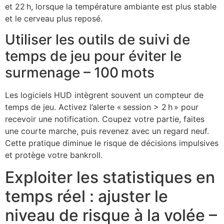
et 22 h, lorsque la température ambiante est plus stable
et le cerveau plus reposé.
Utiliser les outils de suivi de
temps de jeu pour éviter le
surmenage – 100 mots
Les logiciels HUD intègrent souvent un compteur de
temps de jeu. Activez l’alerte « session > 2 h » pour
recevoir une notification. Coupez votre partie, faites
une courte marche, puis revenez avec un regard neuf.
Cette pratique diminue le risque de décisions impulsives
et protège votre bankroll.
Exploiter les statistiques en
temps réel : ajuster le
niveau de risque à la volée –