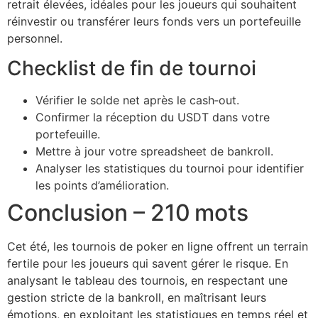
retrait élevées, idéales pour les joueurs qui souhaitent
réinvestir ou transférer leurs fonds vers un portefeuille
personnel.
Checklist de fin de tournoi
Vérifier le solde net après le cash‑out.
Confirmer la réception du USDT dans votre
portefeuille.
Mettre à jour votre spreadsheet de bankroll.
Analyser les statistiques du tournoi pour identifier
les points d’amélioration.
Conclusion – 210 mots
Cet été, les tournois de poker en ligne offrent un terrain
fertile pour les joueurs qui savent gérer le risque. En
analysant le tableau des tournois, en respectant une
gestion stricte de la bankroll, en maîtrisant leurs
émotions, en exploitant les statistiques en temps réel et