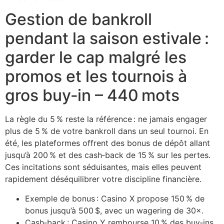
Gestion de bankroll
pendant la saison estivale :
garder le cap malgré les
promos et les tournois à
gros buy‑in – 440 mots
La règle du 5 % reste la référence : ne jamais engager
plus de 5 % de votre bankroll dans un seul tournoi. En
été, les plateformes offrent des bonus de dépôt allant
jusqu’à 200 % et des cash‑back de 15 % sur les pertes.
Ces incitations sont séduisantes, mais elles peuvent
rapidement déséquilibrer votre discipline financière.
Exemple de bonus : Casino X propose 150 % de
bonus jusqu’à 500 $, avec un wagering de 30×.
Cash‑back : Casino Y rembourse 10 % des buy‑ins