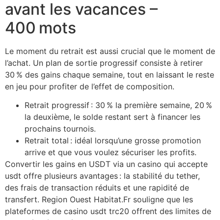
avant les vacances –
400 mots
Le moment du retrait est aussi crucial que le moment de
l’achat. Un plan de sortie progressif consiste à retirer
30 % des gains chaque semaine, tout en laissant le reste
en jeu pour profiter de l’effet de composition.
Retrait progressif : 30 % la première semaine, 20 %
la deuxième, le solde restant sert à financer les
prochains tournois.
Retrait total : idéal lorsqu’une grosse promotion
arrive et que vous voulez sécuriser les profits.
Convertir les gains en USDT via un casino qui accepte
usdt offre plusieurs avantages : la stabilité du tether,
des frais de transaction réduits et une rapidité de
transfert. Region Ouest Habitat.Fr souligne que les
plateformes de casino usdt trc20 offrent des limites de