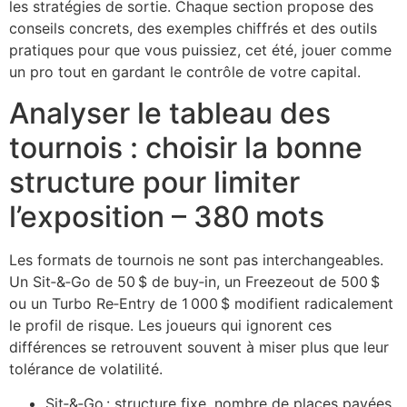
les stratégies de sortie. Chaque section propose des
conseils concrets, des exemples chiffrés et des outils
pratiques pour que vous puissiez, cet été, jouer comme
un pro tout en gardant le contrôle de votre capital.
Analyser le tableau des
tournois : choisir la bonne
structure pour limiter
l’exposition – 380 mots
Les formats de tournois ne sont pas interchangeables.
Un Sit‑&‑Go de 50 $ de buy‑in, un Freezeout de 500 $
ou un Turbo Re‑Entry de 1 000 $ modifient radicalement
le profil de risque. Les joueurs qui ignorent ces
différences se retrouvent souvent à miser plus que leur
tolérance de volatilité.
Sit‑&‑Go : structure fixe, nombre de places payées