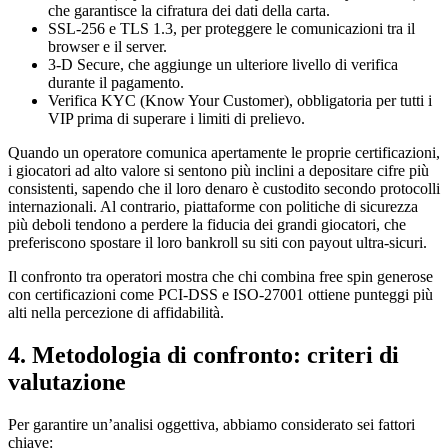
che garantisce la cifratura dei dati della carta.
SSL‑256 e TLS 1.3, per proteggere le comunicazioni tra il
browser e il server.
3‑D Secure, che aggiunge un ulteriore livello di verifica
durante il pagamento.
Verifica KYC (Know Your Customer), obbligatoria per tutti i
VIP prima di superare i limiti di prelievo.
Quando un operatore comunica apertamente le proprie certificazioni,
i giocatori ad alto valore si sentono più inclini a depositare cifre più
consistenti, sapendo che il loro denaro è custodito secondo protocolli
internazionali. Al contrario, piattaforme con politiche di sicurezza
più deboli tendono a perdere la fiducia dei grandi giocatori, che
preferiscono spostare il loro bankroll su siti con payout ultra‑sicuri.
Il confronto tra operatori mostra che chi combina free spin generose
con certificazioni come PCI‑DSS e ISO‑27001 ottiene punteggi più
alti nella percezione di affidabilità.
4. Metodologia di confronto: criteri di
valutazione
Per garantire un’analisi oggettiva, abbiamo considerato sei fattori
chiave: