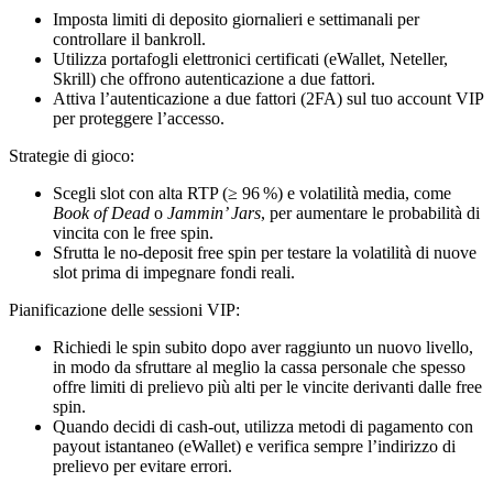
Imposta limiti di deposito giornalieri e settimanali per
controllare il bankroll.
Utilizza portafogli elettronici certificati (eWallet, Neteller,
Skrill) che offrono autenticazione a due fattori.
Attiva l’autenticazione a due fattori (2FA) sul tuo account VIP
per proteggere l’accesso.
Strategie di gioco:
Scegli slot con alta RTP (≥ 96 %) e volatilità media, come
Book of Dead
o
Jammin’ Jars
, per aumentare le probabilità di
vincita con le free spin.
Sfrutta le no‑deposit free spin per testare la volatilità di nuove
slot prima di impegnare fondi reali.
Pianificazione delle sessioni VIP:
Richiedi le spin subito dopo aver raggiunto un nuovo livello,
in modo da sfruttare al meglio la cassa personale che spesso
offre limiti di prelievo più alti per le vincite derivanti dalle free
spin.
Quando decidi di cash‑out, utilizza metodi di pagamento con
payout istantaneo (eWallet) e verifica sempre l’indirizzo di
prelievo per evitare errori.