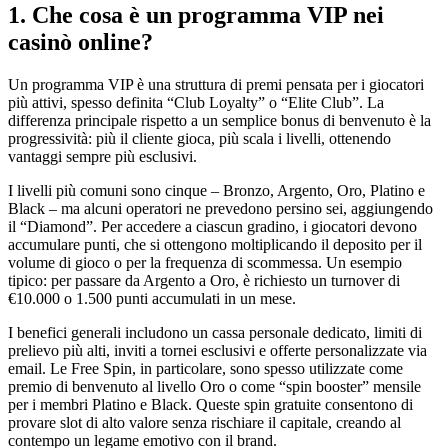
1. Che cosa è un programma VIP nei
casinò online?
Un programma VIP è una struttura di premi pensata per i giocatori
più attivi, spesso definita “Club Loyalty” o “Elite Club”. La
differenza principale rispetto a un semplice bonus di benvenuto è la
progressività: più il cliente gioca, più scala i livelli, ottenendo
vantaggi sempre più esclusivi.
I livelli più comuni sono cinque – Bronzo, Argento, Oro, Platino e
Black – ma alcuni operatori ne prevedono persino sei, aggiungendo
il “Diamond”. Per accedere a ciascun gradino, i giocatori devono
accumulare punti, che si ottengono moltiplicando il deposito per il
volume di gioco o per la frequenza di scommessa. Un esempio
tipico: per passare da Argento a Oro, è richiesto un turnover di
€10.000 o 1.500 punti accumulati in un mese.
I benefici generali includono un cassa personale dedicato, limiti di
prelievo più alti, inviti a tornei esclusivi e offerte personalizzate via
email. Le Free Spin, in particolare, sono spesso utilizzate come
premio di benvenuto al livello Oro o come “spin booster” mensile
per i membri Platino e Black. Queste spin gratuite consentono di
provare slot di alto valore senza rischiare il capitale, creando al
contempo un legame emotivo con il brand.