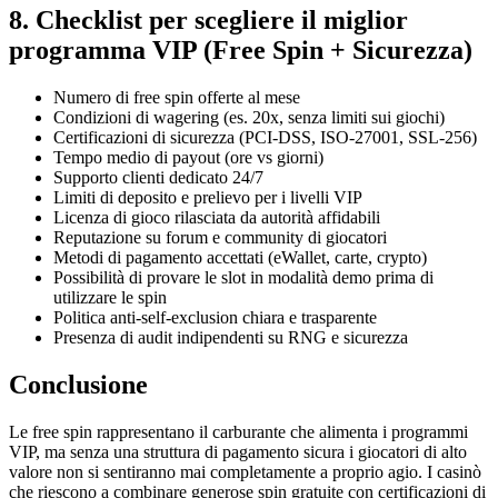
8. Checklist per scegliere il miglior
programma VIP (Free Spin + Sicurezza)
Numero di free spin offerte al mese
Condizioni di wagering (es. 20x, senza limiti sui giochi)
Certificazioni di sicurezza (PCI‑DSS, ISO‑27001, SSL‑256)
Tempo medio di payout (ore vs giorni)
Supporto clienti dedicato 24/7
Limiti di deposito e prelievo per i livelli VIP
Licenza di gioco rilasciata da autorità affidabili
Reputazione su forum e community di giocatori
Metodi di pagamento accettati (eWallet, carte, crypto)
Possibilità di provare le slot in modalità demo prima di
utilizzare le spin
Politica anti‑self‑exclusion chiara e trasparente
Presenza di audit indipendenti su RNG e sicurezza
Conclusione
Le free spin rappresentano il carburante che alimenta i programmi
VIP, ma senza una struttura di pagamento sicura i giocatori di alto
valore non si sentiranno mai completamente a proprio agio. I casinò
che riescono a combinare generose spin gratuite con certificazioni di