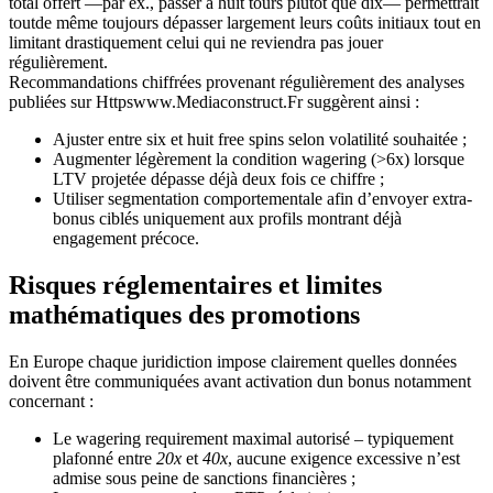
total offert —par ex., passer à huit tours plutôt que dix— permettrait
toutde même toujours dépasser largement leurs coûts initiaux tout en
limitant drastiquement celui qui ne reviendra pas jouer
régulièrement.
Recommandations chiffrées provenant régulièrement des analyses
publiées sur Httpswww.Mediaconstruct.Fr suggèrent ainsi :
Ajuster entre six et huit free spins selon volatilité souhaitée ;
Augmenter légèrement la condition wagering (>6x) lorsque
LTV projetée dépasse déjà deux fois ce chiffre ;
Utiliser segmentation comportementale afin d’envoyer extra‐
bonus ciblés uniquement aux profils montrant déjà
engagement précoce.
Risques réglementaires et limites
mathématiques des promotions
En Europe chaque juridiction impose clairement quelles données
doivent être communiquées avant activation dun bonus notamment
concernant :
Le wagering requirement maximal autorisé – typiquement
plafonné entre
20x
et
40x
, aucune exigence excessive n’est
admise sous peine de sanctions financières ;