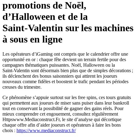
promotions de Noël,
d’Halloween et de la
Saint‑Valentin sur les machines
à sous en ligne
Les opérateurs d’iGaming ont compris que le calendrier offre une
opportunité en or : chaque fête devient un terrain fertile pour des
campagnes thématiques puissantes. Noël, Halloween ou la
Saint‑Valentin sont désormais bien plus que de simples décorations ;
ils déclenchent des bonus saisonniers qui attirent les joueurs
nouveaux comme fidèles et boostent le trafic pendant les périodes
creuses du trimestre.
Ce phénomène s’appuie surtout sur les free spins, ces tours gratuits
qui permettent aux joueurs de miser sans puiser dans leur bankroll
tout en conservant la possibilité de gagner des gains réels. Pour
mieux comprendre cet engouement, consultez régulièrement
Httpswww.Mediaconstruct.Fr, le site d’analyse qui décortique
chaque offre afin d’aider joueurs et opérateurs à faire les bons
choix :
https://www.mediaconstruct.fr/