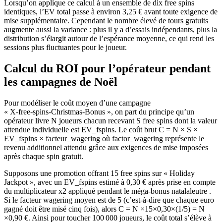
Lorsqu’on applique ce calcul à un ensemble de dix free spins
identiques, l’EV total passe à environ 3,25 € avant toute exigence de
mise supplémentaire. Cependant le nombre élevé de tours gratuits
augmente aussi la variance : plus il y a d’essais indépendants, plus la
distribution s’élargit autour de l’espérance moyenne, ce qui rend les
sessions plus fluctuantes pour le joueur.
Calcul du ROI pour l’opérateur pendant
les campagnes de Noël
Pour modéliser le coût moyen d’une campagne
« X‑free‑spins‑Christmas‑Bonus », on part du principe qu’un
opérateur livre N joueurs chacun recevant S free spins dont la valeur
attendue individuelle est EV_fspins. Le coût brut C = N × S ×
EV_fspins × facteur_wagering où factor_wagering représente le
revenu additionnel attendu grâce aux exigences de mise imposées
après chaque spin gratuit.
Supposons une promotion offrant 15 free spins sur « Holiday
Jackpot », avec un EV_fspins estimé à 0,30 € après prise en compte
du multiplicateur x2 appliqué pendant le méga‑bonus natalaleutre .
Si le facteur wagering moyen est de 5 (c’est-à-dire que chaque euro
gagné doit être misé cinq fois), alors C = N ×15×0,30×(1/5) = N
×0,90 €. Ainsi pour toucher 100 000 joueurs, le coût total s’élève à