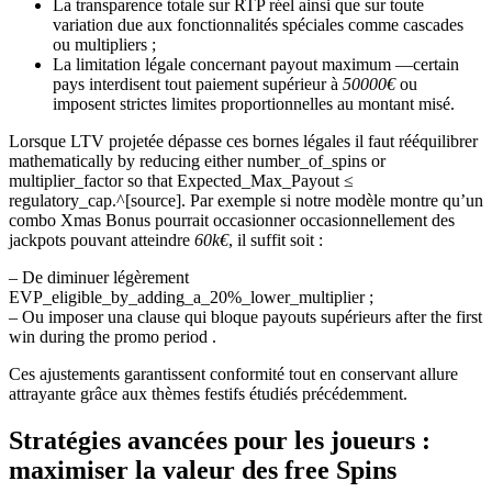
La transparence totale sur RTP réel ainsi que sur toute
variation due aux fonctionnalités spéciales comme cascades
ou multipliers ;
La limitation légale concernant payout maximum —certain
pays interdisent tout paiement supérieur à
50000€
ou
imposent strictes limites proportionnelles au montant misé.
Lorsque LTV projetée dépasse ces bornes légales il faut rééquilibrer
mathematically by reducing either number_of_spins or
multiplier_factor so that Expected_Max_Payout ≤
regulatory_cap.^[source]. Par exemple si notre modèle montre qu’un
combo Xmas Bonus pourrait occasionner occasionnellement des
jackpots pouvant atteindre
60k€
, il suffit soit :
– De diminuer légèrement
EVP_eligible_by_adding_a_20%_lower_multiplier ;
– Ou imposer una clause qui bloque payouts supérieurs after the first
win during the promo period .
Ces ajustements garantissent conformité tout en conservant allure
attrayante grâce aux thèmes festifs étudiés précédemment.
Stratégies avancées pour les joueurs :
maximiser la valeur des free Spins