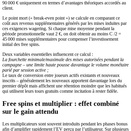
90 000 € uniquement en termes d’avantages théoriques accordés au
client.
Le point mort (« break‑even point ») se calcule en comparant ce
coût aux revenus supplémentaires générés par les mises induites par
ces exigences wagering. Si chaque mise moyenne pendant la
période promotionnelle vaut 2 €, on doit obtenir au moins C /2 =
45 000 mises supplémentaires pour compenser l’investissement
initial des free spins.
Deux variables essentielles influencent ce calcul :
La fourchette minimale/maximale des mises autorisées pendant la
campagne – une limite haute pousse davantage le volume monétaire
parié par session active ;
Le taux de conversion entre joueurs actifs existants et nouveaux
inscrits – généralement les nouveaux apportent davantage lors du
premier dépôt mais affichent une rétention moindre que les habitués
qui utilisent leurs tours gratuits comme incitation à rester fidèle.
Free spins et multiplier : effet combiné
sur le gain attendu
Les multiplicateurs sont souvent introduits pendant les phases bonus
afin d’amplifier rapidement l’EV perçu par l’utilisateur. Sur plusieurs