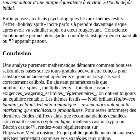
souvent autour d’une marge équivalente à environ
20 %
du dépôt
initial.
Enfin pensez aux biais psychologiques liés aux thèmes festifs —
l’effet «holiday spirit» incite parfois à prendre davantage risque
après avoir vu scintiller sapin ou cœur rougeoyant._Conscience
émotionnelle permet alors garder contrôle statistique même quand 🎄
ou 💘 apparaît partout.
Conclusion
Une analyse purement mathématique démontre comment bonuses
saisonniers basés sur les tours gratuits peuvent être conçus pour
satisfaire simultanément opérateurs et joueurs lorsqu’ils sont
correctement calibrés.​ En ajustant paramètres tels que
nombre_de_spins_, multiplicateurs_, fonction cascade_,
exigences_wagering_et limites_réglementaires_, on obtient toujours
un équilibre rentable.​ Les thèmes festifs — Noël brillant,
Halloween
lugubre_et Saint-Valentin romantique— restent alors autant outils
marketing qu’enrichisseurs probabilistes
. Pour rester informé(e) des
dernières études chiffrées ainsi que recommandations détaillées
concernant casinos crypto
en ligne
, meilleurs casino crypto ou
Bitcoin casino™, rendez-vous régulièrement sur
Httpswww.Mediaconstruct.Fr qui publie quotidiennement analyses
précises permettant optimiser vos stratégies jeux online.​