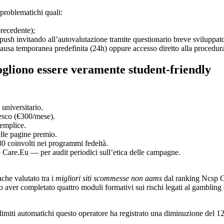
 problematichi quali:
precedente);
sh invitando all’autovalutazione tramite questionario breve sviluppato da
usa temporanea predefinita (24h) oppure accesso diretto alla procedura s
ogliono essere veramente student‑friendly
universitario.
tesco (€300/mese).
semplice.
nelle pagine premio.
‑30 coinvolti nei programmi fedeltà.
 Care.Eu — per audit periodici sull’etica delle campagne.
nche valutato tra i
migliori siti scommesse non aams
dal ranking Ncsp C
o aver completato quattro moduli formativi sui rischi legati al gambling
 limiti automatichi questo operatore ha registrato una diminuzione del 1