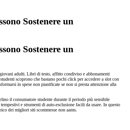
ssono Sostenere un
ssono Sostenere un
giovani adulti. Libri di testo, affitto condiviso e abbonamenti
studenti scoprono che bastano pochi click per accedere a slot con
sformarsi in spese non pianificate se non si presta attenzione alla
telino il consumatore studente durante il periodo più sensibile
tempestivi e strumenti di auto‑esclusione facili da usare. In questo
tipico dei migliori siti scommesse non aams.