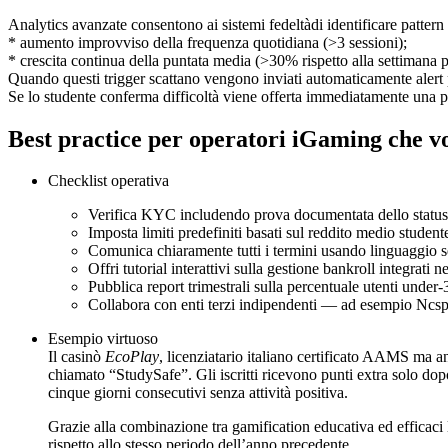
Analytics avanzate consentono ai sistemi fedeltàdi identificare pattern
* aumento improvviso della frequenza quotidiana (>3 sessioni);
* crescita continua della puntata media (>30% rispetto alla settimana 
Quando questi trigger scattano vengono inviati automaticamente alert pu
Se lo studente conferma difficoltà viene offerta immediatamente una pa
Best practice per operatori iGaming che v
Checklist operativa
Verifica KYC includendo prova documentata dello status 
Imposta limiti predefiniti basati sul reddito medio studen
Comunica chiaramente tutti i termini usando linguaggio 
Offri tutorial interattivi sulla gestione bankroll integrati 
Pubblica report trimestrali sulla percentuale utenti under
Collabora con enti terzi indipendenti — ad esempio Ncsp
Esempio virtuoso
Il casinò
EcoPlay
, licenziatario italiano certificato AAMS ma a
chiamato “StudySafe”. Gli iscritti ricevono punti extra solo dop
cinque giorni consecutivi senza attività positiva.
Grazie alla combinazione tra gamification educativa ed efficaci
rispetto allo stesso periodo dell’anno precedente.