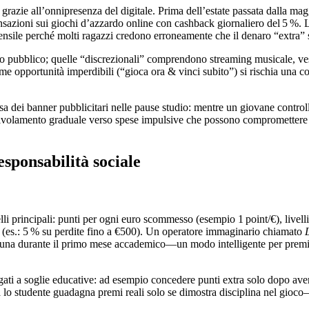
 grazie all’onnipresenza del digitale. Prima dell’estate passata dalla mag
ransazioni sui giochi d’azzardo online con cashback giornaliero del 5 
nsile perché molti ragazzi credono erroneamente che il denaro “extra” si
to pubblico; quelle “discrezionali” comprendono streaming musicale, vesti
me opportunità imperdibili (“gioca ora & vinci subito”) si rischia una c
sa dei banner pubblicitari nelle pause studio: mentre un giovane control
civolamento graduale verso spese impulsive che possono compromettere l’
sponsabilità sociale
lli principali: punti per ogni euro scommesso (esempio 1 point/€), livell
 (es.: 5 % su perdite fino a €500). Un operatore immaginario chiamato
na durante il primo mese accademico—un modo intelligente per premiar
ati a soglie educative: ad esempio concedere punti extra solo dopo aver
ca lo studente guadagna premi reali solo se dimostra disciplina nel gioco