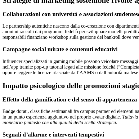
Strategie di marketing sostenibile rivolte a
Collaborazioni con università e associazioni studentes
Le partnership autentiche nascono dalla co-creazione con dipartimenti e
anonimi raccolti dai programmi fedeltà per sviluppare modelli preditti
responsabili finanziano workshop sulla gestione del bankroll dove ven
Campagne social mirate e contenuti educativi
Influencer specializzati in gaming mobile possono veicolare messaggi 
nell’app tramite pop‑up tutorial legati alle missione fedeltà (“Compl
oppure leggere le licenze rilasciate dall’AAMS o dall’autorità maltes
Impatto psicologico delle promozioni stagio
Effetto della gamification e del senso di appartenenza
Badge dorati, classifiche settimanali fra campus partner ed elementi 
in un punto esperienza aggiuntivo nel proprio avatar digitale.
Tuttavia 
monetario piuttosto che alla qualità della scelta strategica.
Segnali d’allarme e interventi tempestivi