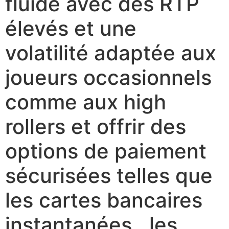
fluide avec des RTP
élevés et une
volatilité adaptée aux
joueurs occasionnels
comme aux high
rollers et offrir des
options de paiement
sécurisées telles que
les cartes bancaires
instantanées , les