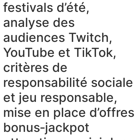
festivals d’été,
analyse des
audiences Twitch,
YouTube et TikTok,
critères de
responsabilité sociale
et jeu responsable,
mise en place d’offres
bonus‑jackpot