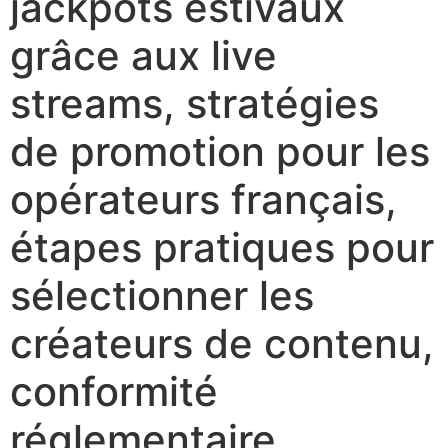
jackpots estivaux
grâce aux live
streams, stratégies
de promotion pour les
opérateurs français,
étapes pratiques pour
sélectionner les
créateurs de contenu,
conformité
réglementaire