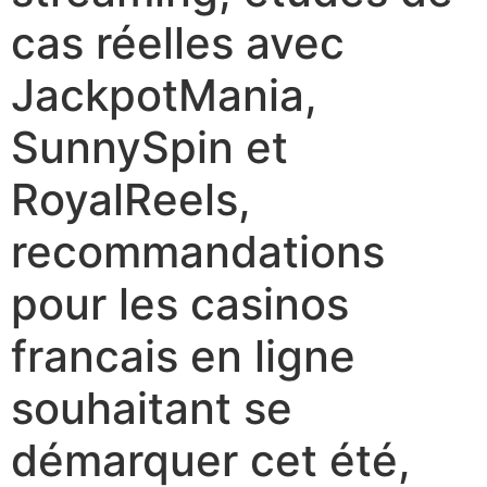
cas réelles avec
JackpotMania,
SunnySpin et
RoyalReels,
recommandations
pour les casinos
francais en ligne
souhaitant se
démarquer cet été,