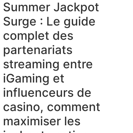
Summer Jackpot
Surge : Le guide
complet des
partenariats
streaming entre
iGaming et
influenceurs de
casino, comment
maximiser les