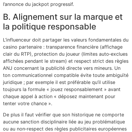
l’annonce du jackpot progressif.
B. Alignement sur la marque et
la politique responsable
L’influenceur doit partager les valeurs fondamentales du
casino partenaire : transparence financière (affichage
clair du RTP), protection du joueur (limites auto‑exclues
affichées pendant le stream) et respect strict des règles
ANJ concernant la publicité directe vers mineurs. Un
ton communicationnel compatible évite toute ambiguïté
juridique ; par exemple il est préférable qu’il utilise
toujours la formule « jouez responsablement » avant
chaque appel à action « déposez maintenant pour
tenter votre chance ».
De plus il faut vérifier que son historique ne comporte
aucune sanction disciplinaire liée au jeu problématique
ou au non‑respect des règles publicitaires européennes