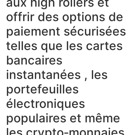
aux high rollers et
offrir des options de
paiement sécurisées
telles que les cartes
bancaires
instantanées , les
portefeuilles
électroniques
populaires et même
les crypto‑monnaies