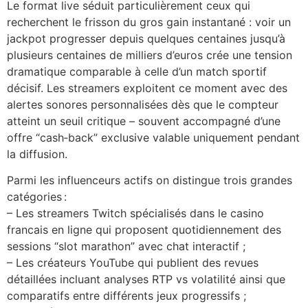
Le format live séduit particulièrement ceux qui
recherchent le frisson du gros gain instantané : voir un
jackpot progresser depuis quelques centaines jusqu’à
plusieurs centaines de milliers d’euros crée une tension
dramatique comparable à celle d’un match sportif
décisif. Les streamers exploitent ce moment avec des
alertes sonores personnalisées dès que le compteur
atteint un seuil critique – souvent accompagné d’une
offre “cash‑back” exclusive valable uniquement pendant
la diffusion.
Parmi les influenceurs actifs on distingue trois grandes
catégories :
– Les streamers Twitch spécialisés dans le casino
francais en ligne qui proposent quotidiennement des
sessions “slot marathon” avec chat interactif ;
– Les créateurs YouTube qui publient des revues
détaillées incluant analyses RTP vs volatilité ainsi que
comparatifs entre différents jeux progressifs ;