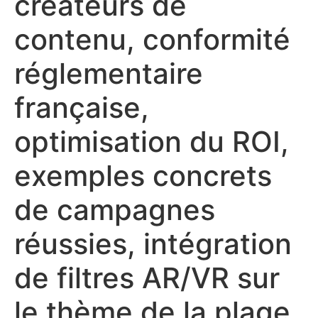
créateurs de
contenu, conformité
réglementaire
française,
optimisation du ROI,
exemples concrets
de campagnes
réussies, intégration
de filtres AR/VR sur
le thème de la plage,