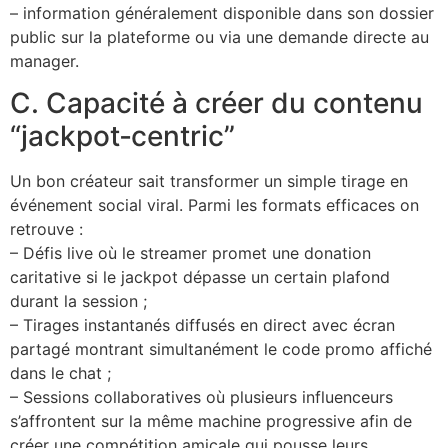
– information généralement disponible dans son dossier
public sur la plateforme ou via une demande directe au
manager.
C. Capacité à créer du contenu
“jackpot‑centric”
Un bon créateur sait transformer un simple tirage en
événement social viral. Parmi les formats efficaces on
retrouve :
– Défis live où le streamer promet une donation
caritative si le jackpot dépasse un certain plafond
durant la session ;
– Tirages instantanés diffusés en direct avec écran
partagé montrant simultanément le code promo affiché
dans le chat ;
– Sessions collaboratives où plusieurs influenceurs
s’affrontent sur la même machine progressive afin de
créer une compétition amicale qui pousse leurs