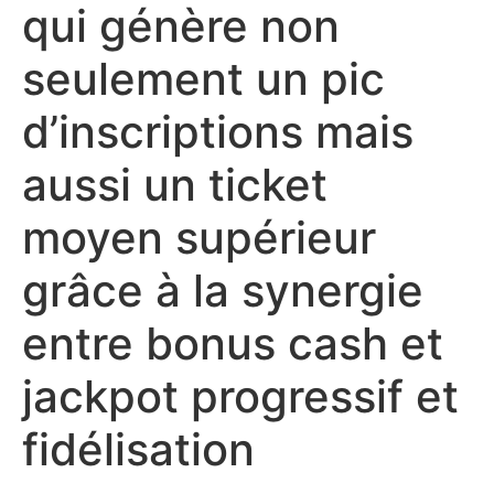
qui génère non
seulement un pic
d’inscriptions mais
aussi un ticket
moyen supérieur
grâce à la synergie
entre bonus cash et
jackpot progressif et
fidélisation