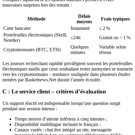
mauvaises surprises lors des retraits :
Délais
Méthode
Frais typiques
moyens
Carte bancaire
Instantané
≤ 2 %
Portefeuilles électroniques (Skrill,
≤24h
Gratuit ou < 1 %
Neteller)
Quelques
Variable selon
Cryptomonnaies (BTC, ETH)
minutes
réseau
Les joueurs recherchant rapidité privilégient souvent les portefeuilles
électroniques tandis que ceux souhaitant rester anonymes se tournent
vers les cryptomonnaies – tendance soulignée dans plusieurs études
menées par Basketnews.Net durant l’année écoulée.
C : Le service client – critères d’évaluation
Un support réactif est indispensable lorsqu’une question surgit
pendant une session intense :
Temps moyen d’attente inférieur à cinq minutes ;
Disponibilité multilingue incluant le français ;
Canaux variés : chat live intégré au site, messagerie