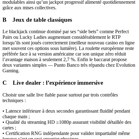
modulables ainsi qu’un jackpot progressif alimenté quotidiennement
grâce aux mises collectives.
B Jeux de table classiques
Le blackjack continue dominé par ses “side bets” comme Perfect
Pairs ou Lucky Ladies augmentant considérablement le RTP
lorsqu’ils sont joués correctement (meilleur nouveau casino en ligne
met souvent ces options sous lumière). La roulette européenne reste
préférée face à sa version américaine car son unique zéro réduit
l’avantage maison à seulement 2,7 %. Enfin le baccarat propose
deux variantes simples — Punto Banco très répandu chez Evolution
Gaming.
C Live dealer : l’expérience immersive
Choisir une salle live fiable passe surtout par trois contrôles
techniques :
• Latence inférieure à deux secondes garantissant fluidité pendant
chaque main ;
• Qualité du streaming HD ≥1080p assurant visibilité détaillée des
cartes ;
• Certification RNG indépendante pour valider impartialité même
lorsque c’est un vrai croupier physique.