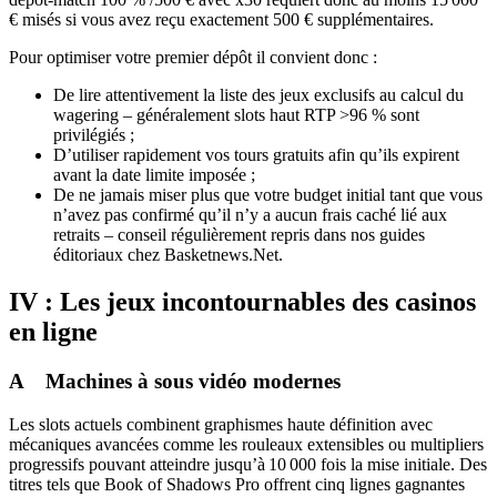
€ misés si vous avez reçu exactement 500 € supplémentaires.
Pour optimiser votre premier dépôt il convient donc :
De lire attentivement la liste des jeux exclusifs au calcul du
wagering – généralement slots haut RTP >96 % sont
privilégiés ;
D’utiliser rapidement vos tours gratuits afin qu’ils expirent
avant la date limite imposée ;
De ne jamais miser plus que votre budget initial tant que vous
n’avez pas confirmé qu’il n’y a aucun frais caché lié aux
retraits – conseil régulièrement repris dans nos guides
éditoriaux chez Basketnews.Net.
IV : Les jeux incontournables des casinos
en ligne
A Machines à sous vidéo modernes
Les slots actuels combinent graphismes haute définition avec
mécaniques avancées comme les rouleaux extensibles ou multipliers
progressifs pouvant atteindre jusqu’à 10 000 fois la mise initiale. Des
titres tels que Book of Shadows Pro offrent cinq lignes gagnantes