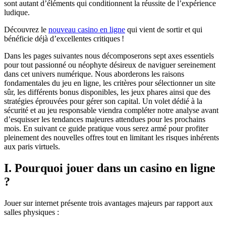
sont autant d’éléments qui conditionnent la réussite de l’expérience
ludique.
Découvrez le
nouveau casino en ligne
qui vient de sortir et qui
bénéficie déjà d’excellentes critiques !
Dans les pages suivantes nous décomposerons sept axes essentiels
pour tout passionné ou néophyte désireux de naviguer sereinement
dans cet univers numérique. Nous aborderons les raisons
fondamentales du jeu en ligne, les critères pour sélectionner un site
sûr, les différents bonus disponibles, les jeux phares ainsi que des
stratégies éprouvées pour gérer son capital. Un volet dédié à la
sécurité et au jeu responsable viendra compléter notre analyse avant
d’esquisser les tendances majeures attendues pour les prochains
mois. En suivant ce guide pratique vous serez armé pour profiter
pleinement des nouvelles offres tout en limitant les risques inhérents
aux paris virtuels.
I. Pourquoi jouer dans un casino en ligne
?
Jouer sur internet présente trois avantages majeurs par rapport aux
salles physiques :