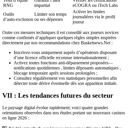
Tests d’équité
Garantir l’aléa
Vérifier les certifications
RNG
impartial
eCOGRA ou iTech Labs
Activer les limites
Outils
Limiter son temps
journalières via le profil
d’auto‑exclusion
ou ses dépenses
joueur
Outre ces mesures techniques il est conseillé aux joueurs novices
comme confirmés d’appliquer quelques règles simples inspirées
directement par nos recommandations chez Basketnews.Net :
Inscrivez-vous uniquement auprès d’opérateurs disposant
d’une licence officielle reconnue internationalement ;
Activez toutes fonctions anti‑dépassement proposées—
notifications quotidiennes , limites déposants automatiques ,
blocage temporaire après sessions prolongées ;
Consultez régulièrement vos statistiques personnelles afin
détecter toute dérive éventuelle dès son apparition initiale.
VII : Les tendances futures du secteur
Le paysage digital évolue rapidement; voici quatre grandes
orientations observées dans nos études portant sur nouveaux casinos
en ligne 2026 :