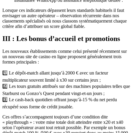
instantanée WhatsApp ou assistance téléphonique dédiée .
Lorsque ces indicateurs dépassent leurs standards habituels il faut
envisager un autre opérateur – observation récurrente dans nos
classements spécialisés où nous classons systématiquement chaque
critère afin d’attribuer un score global fiable.
III : Les bonus d’accueil et promotions
Les nouveaux établissements comme celui présenté récemment sur
un nouveau site de casino en ligne proposent généralement trois
formes principales :
1️⃣ Le dépôt‑match allant jusqu’à 2000 € avec un facteur
multiplicateur souvent limité à x30 sur certains jeux ;
2️⃣ Les tours gratuits attribués sur des machines populaires telles que
Starburst ou Gonzo’s Quest pendant vingt‑et‑un jours ;
3️⃣ Le cash‑back quotidien offrant jusqu’à‑15 % du net perdu
récupéré sous forme de crédit jouable.
Ces offres s’accompagnent toujours d’une condition dite
« playthrough » : votre mise totale doit atteindre entre x20 et x40
selon l’opérateur avant tout retrait possible. Par exemple un bonus
dépôt‑match 100 % /500 € avec x30 requiert donc au moins 15 000