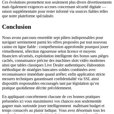
Ces évolutions promettent non seulement plus divers divertissements
mais également exigences accrues concernant sécurité digitale —
raison supplémentaire pour rester informé via sources fiables telles
que notre plateforme spécialisée.
Conclusion
Nous avons parcouru ensemble sept piliers indispensables pour
naviguer sereinement parmi les offres proposées par tout nouveau
casino en ligne fiable : compréhension approfondie pourquoi jouer
virtuellement, sélection rigoureuse selon licence et moyens
financiers sécurisés, exploitation intelligente des bonus sans pièges
cachés, connaissance précise des machines slots vidéo modernes
ainsi que tables classiques Live Dealer authentiques; élaboration
méthodique de stratégies bancaires solides combinées avec
reconnaissance immédiate quand arrêter; enfin application stricte
mesures techniques garantissant confidentialité via SSL ainsi
dispositifs responsables encouragés tant par législation qu’en
pratique quotidienne décrite précédemment.
En appliquant concrètement chacune de ces bonnes pratiques
présentées ici vous maximiserez vos chances non seulementde
gagner mais surtoutde jouer intelligemment ­ maîtrisant budget et
temps consacrés au plaisir ludique.​ Vous avez désormais tous les