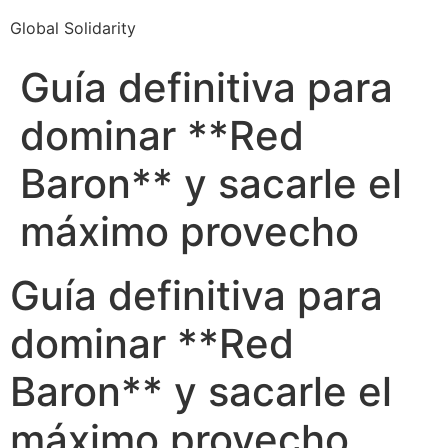
Global Solidarity
Guía definitiva para
dominar **Red
Baron** y sacarle el
máximo provecho
Guía definitiva para
dominar **Red
Baron** y sacarle el
máximo provecho