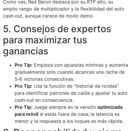
Como ves, Red Baron destaca por su RTP alto, su
amplio rango de multiplicador y la flexibilidad del auto
cash‑out, aunque carece de modo demo.
5. Consejos de expertos
para maximizar tus
ganancias
Pro Tip:
Empieza con apuestas mínimas y aumenta
gradualmente solo cuando alcances una racha de
5‑6 victorias consecutivas.
Pro Tip:
Usa la función de “historial de rondas”
para identificar patrones de caída y ajustar tu auto
cash‑out en consecuencia.
Pro Tip:
Juega siempre en la versión
optimizada
para móvil
si estás fuera de casa; la latencia es
menor y la respuesta a los toques es más rápida.