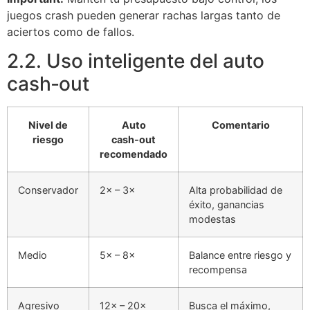
juegos crash pueden generar rachas largas tanto de
aciertos como de fallos.
2.2. Uso inteligente del auto
cash‑out
Nivel de
Auto
Comentario
riesgo
cash‑out
recomendado
Conservador
2× – 3×
Alta probabilidad de
éxito, ganancias
modestas
Medio
5× – 8×
Balance entre riesgo y
recompensa
Agresivo
12× – 20×
Busca el máximo,