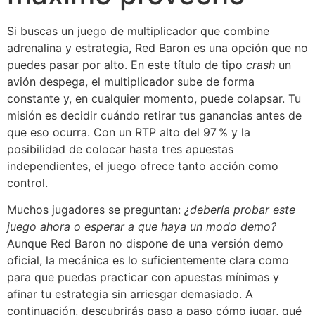
Si buscas un juego de multiplicador que combine
adrenalina y estrategia, Red Baron es una opción que no
puedes pasar por alto. En este título de tipo
crash
un
avión despega, el multiplicador sube de forma
constante y, en cualquier momento, puede colapsar. Tu
misión es decidir cuándo retirar tus ganancias antes de
que eso ocurra. Con un RTP alto del 97 % y la
posibilidad de colocar hasta tres apuestas
independientes, el juego ofrece tanto acción como
control.
Muchos jugadores se preguntan:
¿debería probar este
juego ahora o esperar a que haya un modo demo?
Aunque Red Baron no dispone de una versión demo
oficial, la mecánica es lo suficientemente clara como
para que puedas practicar con apuestas mínimas y
afinar tu estrategia sin arriesgar demasiado. A
continuación, descubrirás paso a paso cómo jugar, qué