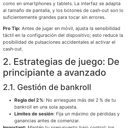
como en smartphones y tablets. La interfaz se adapta
al tamaño de pantalla, y los botones de cash‑out son lo
suficientemente grandes para tocar sin errores.
Pro Tip:
Antes de jugar en móvil, ajusta la sensibilidad
táctil en la configuración del dispositivo; esto reduce la
posibilidad de pulsaciones accidentales al activar el
cash‑out.
2. Estrategias de juego: De
principiante a avanzado
2.1. Gestión de bankroll
Regla del 2 %
: No arriesgues más del 2 % de tu
bankroll en una sola apuesta.
Límites de sesión
: Fija un máximo de pérdidas y
ganancias antes de comenzar.
Important:
Mantén tu presupuesto bajo control; los