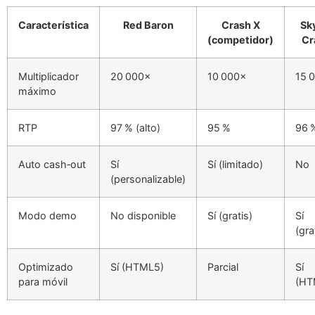
Característica
Red Baron
Crash X
Sky
(competidor)
Cr
Multiplicador
20 000×
10 000×
15 
máximo
RTP
97 % (alto)
95 %
96 
Auto cash‑out
Sí
Sí (limitado)
No
(personalizable)
Modo demo
No disponible
Sí (gratis)
Sí
(gra
Optimizado
Sí (HTML5)
Parcial
Sí
para móvil
(HT