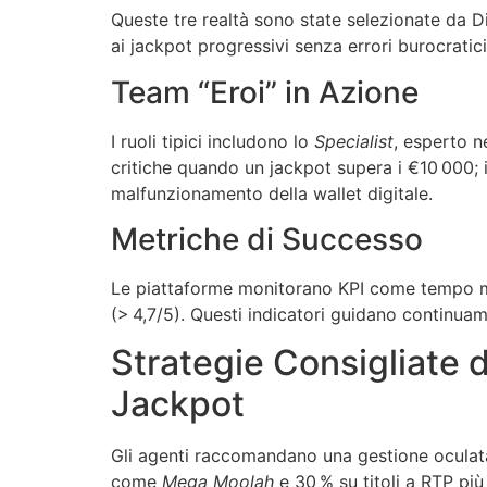
Queste tre realtà sono state selezionate da Dir
ai jackpot progressivi senza errori burocratici
Team “Eroi” in Azione
I ruoli tipici includono lo
Specialist
, esperto ne
critiche quando un jackpot supera i €10 000; i
malfunzionamento della wallet digitale.
Metriche di Successo
Le piattaforme monitorano KPI come tempo med
(> 4,7/5). Questi indicatori guidano continuam
Strategie Consigliate d
Jackpot
Gli agenti raccomandano una gestione oculata d
come
Mega Moolah
e 30 % su titoli a RTP pi