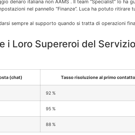
ggio denaro italiana non AAMS . Il team “Specialist” lo ha 
stazioni nel pannello “Finanze”. Luca ha potuto ritirare tu
arsi sempre al supporto quando si tratta di operazioni fina
 i Loro Supereroi del Servizio
sta (chat)
Tasso risoluzione al primo contatt
92 %
95 %
88 %