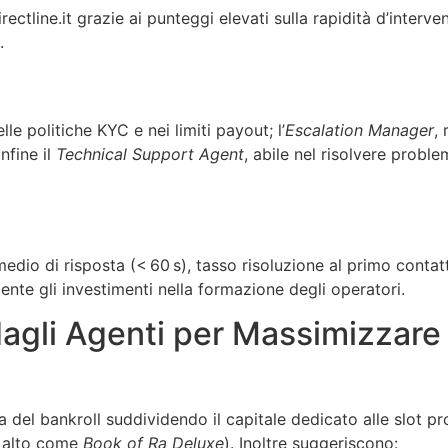
ectline.it grazie ai punteggi elevati sulla rapidità d’interven
.
lle politiche KYC e nei limiti payout; l’
Escalation Manager
,
nfine il
Technical Support Agent
, abile nel risolvere proble
io di risposta (< 60 s), tasso risoluzione al primo contat
ente gli investimenti nella formazione degli operatori.
agli Agenti per Massimizzare l
el bankroll suddividendo il capitale dedicato alle slot prog
ù alto come
Book of Ra Deluxe
). Inoltre suggeriscono: