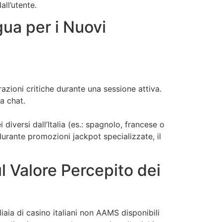
ll’utente.
gua per i Nuovi
azioni critiche durante una sessione attiva.
a chat.
diversi dall’Italia (es.: spagnolo, francese o
urante promozioni jackpot specializzate, il
ul Valore Percepito dei
aia di casino italiani non AAMS disponibili