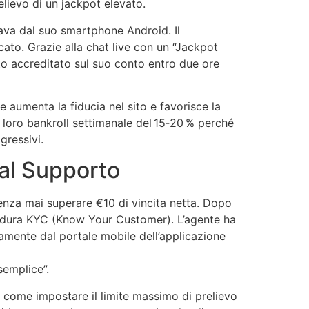
elievo di un jackpot elevato.
va dal suo smartphone Android. Il
ato. Grazie alla chat live con un “Jackpot
rto accreditato sul suo conto entro due ore
e aumenta la fiducia nel sito e favorisce la
 loro bankroll settimanale del 15‑20 % perché
gressivi.
 al Supporto
enza mai superare €10 di vincita netta. Dopo
ocedura KYC (Know Your Customer). L’agente ha
amente dal portale mobile dell’applicazione
semplice”.
ome impostare il limite massimo di prelievo