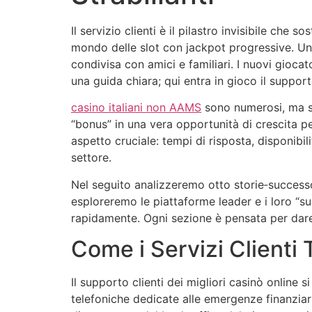
Il servizio clienti è il pilastro invisibile che 
mondo delle slot con jackpot progressive. Un’
condivisa con amici e familiari. I nuovi gioca
una guida chiara; qui entra in gioco il support
casino italiani non AAMS
sono numerosi, ma so
“bonus” in una vera opportunità di crescita pe
aspetto cruciale: tempi di risposta, disponibil
settore.
Nel seguito analizzeremo otto storie‑success
esploreremo le piattaforme leader e i loro “su
rapidamente. Ogni sezione è pensata per dare a
Come i Servizi Clienti 
Il supporto clienti dei migliori casinò online s
telefoniche dedicate alle emergenze finanziar