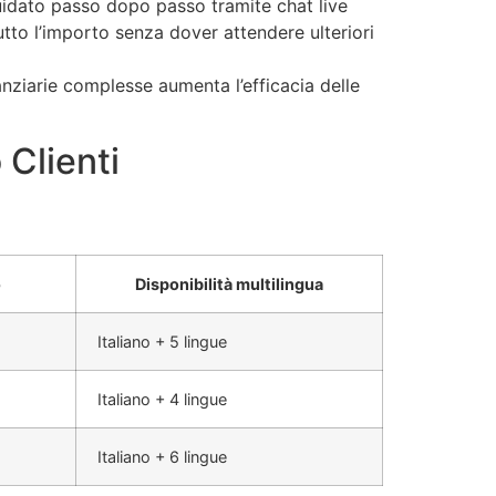
guidato passo dopo passo tramite chat live
tto l’importo senza dover attendere ulteriori
nziarie complesse aumenta l’efficacia delle
 Clienti
o
Disponibilità multilingua
Italiano + 5 lingue
Italiano + 4 lingue
Italiano + 6 lingue