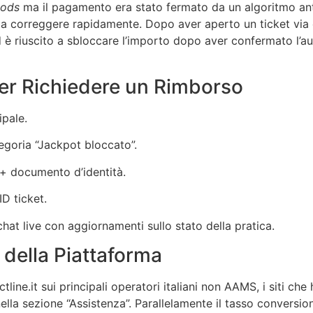
Gods
ma il pagamento era stato fermato da un algoritmo anti
da correggere rapidamente. Dopo aver aperto un ticket via e
è riuscito a sbloccare l’importo dopo aver confermato l’auten
er Richiedere un Rimborso
ipale.
egoria “Jackpot bloccato”.
 + documento d’identità.
ID ticket.
chat live con aggiornamenti sullo stato della pratica.
 della Piattaforma
ine.it sui principali operatori italiani non AAMS, i siti ch
nella sezione “Assistenza”. Parallelamente il tasso conversio