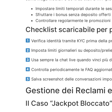
Impostare limiti temporali durante le se
Sfruttare i bonus senza deposito offerti
Controllare regolarmente le promozioni li
Checklist scaricabile per p
Verifica identità tramite KYC prima della
Imposta limiti giornalieri su deposito/preli
Usa sempre la chat live quando vinci più de
Controlla periodicamente le FAQ aggiornate
Salva screenshot delle conversazioni impor
Gestione dei Reclami e
Il Caso “Jackpot Bloccato