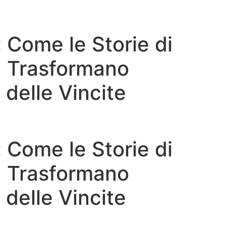
: Come le Storie di
i, Trasformano
 delle Vincite
: Come le Storie di
i, Trasformano
 delle Vincite