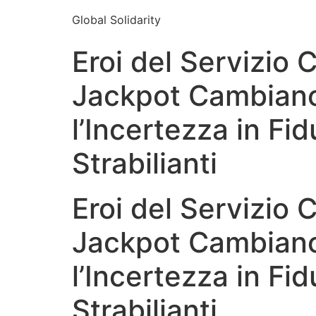
Global Solidarity
Eroi del Servizio 
Jackpot Cambiano 
l’Incertezza in Fid
Strabilianti
Eroi del Servizio 
Jackpot Cambiano 
l’Incertezza in Fid
Strabilianti