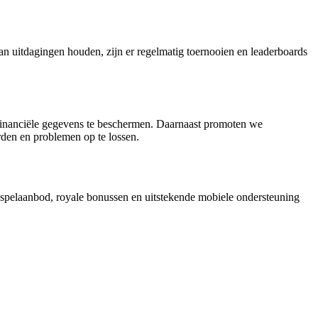
an uitdagingen houden, zijn er regelmatig toernooien en leaderboards
financiële gegevens te beschermen. Daarnaast promoten we
orden en problemen op te lossen.
m spelaanbod, royale bonussen en uitstekende mobiele ondersteuning