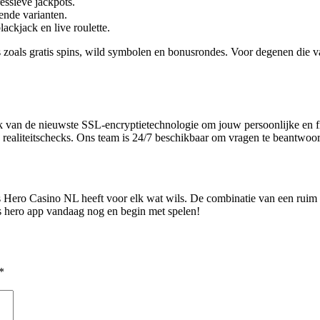
ssieve jackpots.
lende varianten.
lackjack en live roulette.
s zoals gratis spins, wild symbolen en bonusrondes. Voor degenen die v
k van de nieuwste SSL-encryptietechnologie om jouw persoonlijke en 
 en realiteitschecks. Ons team is 24/7 beschikbaar om vragen te beantwo
gas Hero Casino NL heeft voor elk wat wils. De combinatie van een rui
 hero app vandaag nog en begin met spelen!
*