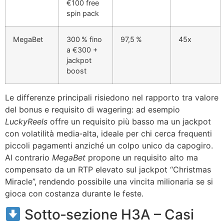
€100 free
spin pack
MegaBet
300 % fino
97,5 %
45x
a €300 +
jackpot
boost
Le differenze principali risiedono nel rapporto tra valore
del bonus e requisito di wagering: ad esempio
LuckyReels
offre un requisito più basso ma un jackpot
con volatilità media‑alta, ideale per chi cerca frequenti
piccoli pagamenti anziché un colpo unico da capogiro.
Al contrario
MegaBet
propone un requisito alto ma
compensato da un RTP elevato sul jackpot “Christmas
Miracle”, rendendo possibile una vincita milionaria se si
gioca con costanza durante le feste.
Sotto‑sezione H3A – Casi