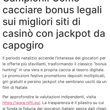
cacciare bonus legali
sui migliori siti di
casinò con jackpot da
capogiro
Il periodo natalizio accende l’interesse dei giocatori per
le offerte più sfavillanti, trasformando il classico “bonus
hunting” in una vera e propria caccia al tesoro digitale.
Le promozioni festive promettono depositi moltiplicati,
giri gratuiti e persino jackpot che sembrano usciti da un
film di Natale.
Per approfondire le valutazioni indipendenti, visita
https://www.nifti.eu/
. La trasparenza è il pilastro su cui
si fonda la fiducia dei giocatori italiani: senza dati chiari