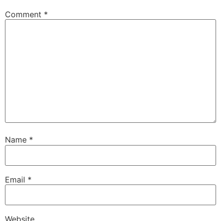
Comment
*
Name
*
Email
*
Website