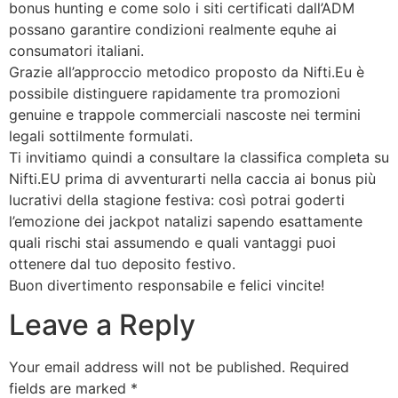
bonus hunting e come solo i siti certificati dall’ADM
possano garantire condizioni realmente equhe ai
consumatori italiani.
Grazie all’approccio metodico proposto da Nifti.Eu è
possibile distinguere rapidamente tra promozioni
genuine e trappole commerciali nascoste nei termini
legali sottilmente formulati.
Ti invitiamo quindi a consultare la classifica completa su
Nifti.EU prima di avventurarti nella caccia ai bonus più
lucrativi della stagione festiva: così potrai goderti
l’emozione dei jackpot natalizi sapendo esattamente
quali rischi stai assumendo e quali vantaggi puoi
ottenere dal tuo deposito festivo.
Buon divertimento responsabile e felici vincite!
Leave a Reply
Your email address will not be published.
Required
fields are marked
*