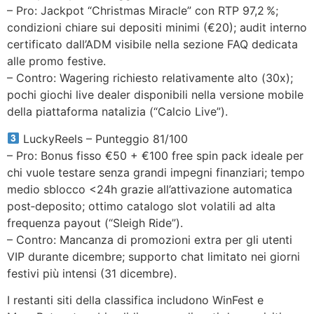
– Pro: Jackpot “Christmas Miracle” con RTP 97,2 %;
condizioni chiare sui depositi minimi (€20); audit interno
certificato dall’ADM visibile nella sezione FAQ dedicata
alle promo festive.
– Contro: Wagering richiesto relativamente alto (30x);
pochi giochi live dealer disponibili nella versione mobile
della piattaforma natalizia (“Calcio Live”).
LuckyReels – Punteggio 81/100
– Pro: Bonus fisso €50 + €100 free spin pack ideale per
chi vuole testare senza grandi impegni finanziari; tempo
medio sblocco <24h grazie all’attivazione automatica
post‑deposito; ottimo catalogo slot volatili ad alta
frequenza payout (“Sleigh Ride”).
– Contro: Mancanza di promozioni extra per gli utenti
VIP durante dicembre; supporto chat limitato nei giorni
festivi più intensi (31 dicembre).
I restanti siti della classifica includono WinFest e