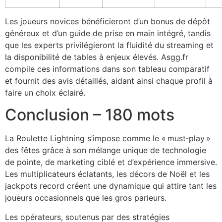
Les joueurs novices bénéficieront d’un bonus de dépôt
généreux et d’un guide de prise en main intégré, tandis
que les experts privilégieront la fluidité du streaming et
la disponibilité de tables à enjeux élevés. Asgg.fr
compile ces informations dans son tableau comparatif
et fournit des avis détaillés, aidant ainsi chaque profil à
faire un choix éclairé.
Conclusion – 180 mots
La Roulette Lightning s’impose comme le « must‑play »
des fêtes grâce à son mélange unique de technologie
de pointe, de marketing ciblé et d’expérience immersive.
Les multiplicateurs éclatants, les décors de Noël et les
jackpots record créent une dynamique qui attire tant les
joueurs occasionnels que les gros parieurs.
Les opérateurs, soutenus par des stratégies