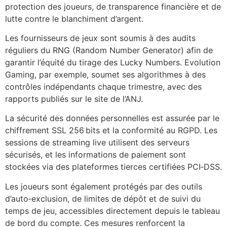
protection des joueurs, de transparence financière et de
lutte contre le blanchiment d’argent.
Les fournisseurs de jeux sont soumis à des audits
réguliers du RNG (Random Number Generator) afin de
garantir l’équité du tirage des Lucky Numbers. Evolution
Gaming, par exemple, soumet ses algorithmes à des
contrôles indépendants chaque trimestre, avec des
rapports publiés sur le site de l’ANJ.
La sécurité des données personnelles est assurée par le
chiffrement SSL 256 bits et la conformité au RGPD. Les
sessions de streaming live utilisent des serveurs
sécurisés, et les informations de paiement sont
stockées via des plateformes tierces certifiées PCI‑DSS.
Les joueurs sont également protégés par des outils
d’auto‑exclusion, de limites de dépôt et de suivi du
temps de jeu, accessibles directement depuis le tableau
de bord du compte. Ces mesures renforcent la