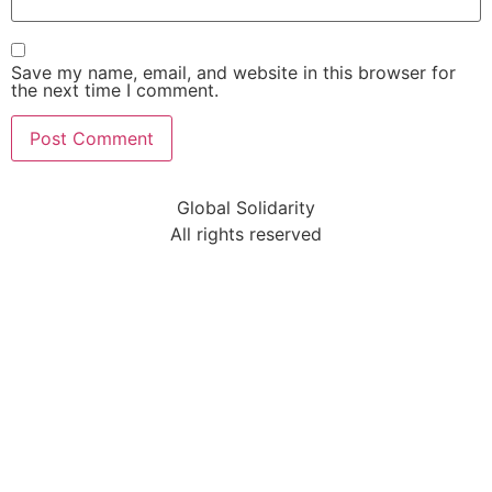
Save my name, email, and website in this browser for
the next time I comment.
Global Solidarity
All rights reserved