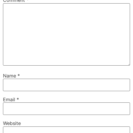
Comment
*
Name
*
Email
*
Website