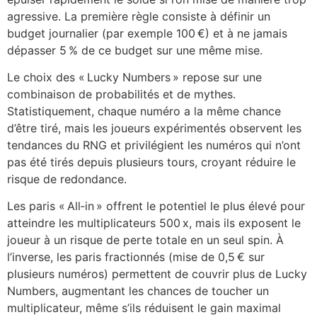
agressive. La première règle consiste à définir un
budget journalier (par exemple 100 €) et à ne jamais
dépasser 5 % de ce budget sur une même mise.
Le choix des « Lucky Numbers » repose sur une
combinaison de probabilités et de mythes.
Statistiquement, chaque numéro a la même chance
d’être tiré, mais les joueurs expérimentés observent les
tendances du RNG et privilégient les numéros qui n’ont
pas été tirés depuis plusieurs tours, croyant réduire le
risque de redondance.
Les paris « All‑in » offrent le potentiel le plus élevé pour
atteindre les multiplicateurs 500 x, mais ils exposent le
joueur à un risque de perte totale en un seul spin. À
l’inverse, les paris fractionnés (mise de 0,5 € sur
plusieurs numéros) permettent de couvrir plus de Lucky
Numbers, augmentant les chances de toucher un
multiplicateur, même s’ils réduisent le gain maximal