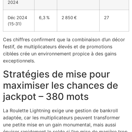
2024
Déc 2024
6,3 %
2 850 €
27
(15‑31)
Ces chiffres confirment que la combinaison d’un décor
festif, de multiplicateurs élevés et de promotions
ciblées crée un environnement propice à des gains
exceptionnels.
Stratégies de mise pour
maximiser les chances de
jackpot – 380 mots
La Roulette Lightning exige une gestion de bankroll
adaptée, car les multiplicateurs peuvent transformer
une petite mise en un gain monumental, mais aussi
épuiser rapidement le solde si l’on mise de manière trop