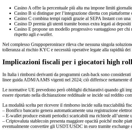
Casino A offre la percentuale più alta ma impone limiti giornalie
Casino B si distingue per l’integrazione diretta con piattaform
Casino C combina tempi rapidi grazie al SEPA Instant con una pol
Casino D premia gli utenti tramite bonus extra legati ai depositi 
Casino E propone un modello progressivo vantaggioso per chi m
rispetto agli
e-wallet
.
Nel complesso Gruppoperonirace rileva che nessuna singola soluzione ecc
tolleranza al rischio KYC e necessità operative legate alla rapidità dei r
Implicazioni fiscali per i giocatori high ro
In Italia i rimborsi derivanti da programmi cash‑back sono considerati r
linee guida ADM/AAMS vigenti nel 2024; ciò differisce nettamente dai b
Le normative UE prevedono però obblighi dichiarativi quando gli import
essere riport​ato nella dichiaraz​ione reddituale se incide sul reddito co
La modalità scelta per ricevere il rimborso incide sulla tracciabilità fisc
– Bonifico bancario genera automaticamente una registrazione elettronica
– E-wallet produce estratti periodici scaricabili ma richiede all’utente 
– Criptovaluta stablecoin presenta maggiore opacità poiché molte piattaf
eventualmente convertire gli USDT/USDC in euro tramite exchange certi