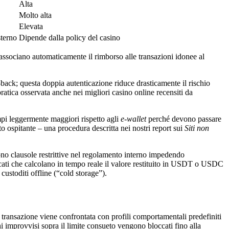
Alta
Molto alta
Elevata
sterno
Dipende dalla policy del casino
associano automaticamente il rimborso alle transazioni idonee al
h‑back; questa doppia autenticazione riduce drasticamente il rischio
atica osservata anche nei migliori casino online recensiti da
empi leggermente maggiori rispetto agli
e-wallet
perché devono passare
o ospitante – una procedura descritta nei nostri report sui
Siti non
ono clausole restrittive nel regolamento interno impedendo
cati che calcolano in tempo reale il valore restituito in USDT o USDC
ustoditi offline (“cold storage”).
i transazione viene confrontata con profili comportamentali predefiniti
i improvvisi sopra il limite consueto vengono bloccati fino alla