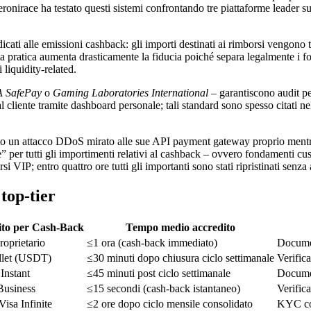
nirace ha testato questi sistemi confrontando tre piattaforme leader sul 
ti alle emissioni cashback: gli importi destinati ai rimborsi vengono tratt
a pratica aumenta drasticamente la fiducia poiché separa legalmente i fo
liquidity‐related​.
 SafePay
o
Gaming Laboratories International
– garantiscono audit per
l cliente tramite dashboard personale; tali standard sono spesso citati n
 un attacco DDoS mirato alle sue API payment gateway proprio mentre era
per tutti gli import​imenti relativ​i al cashback – ovvero fond​amenti cu
si VIP; entro quattro ore tutti gli import​anti sono stati ripristinati sen
top-tier
ito per Cash‑Back
Tempo medio accredito
roprietario
≤1 ora (cash-back immediato)
Documen
llet (USDT)
≤30 minuti dopo chiusura ciclo settimanale
Verific
Instant
≤45 minuti post ciclo settimanale
Documen
 Business
≤15 secondi (cash-back istantaneo)
Verific
isa Infinite
≤2 ore dopo ciclo mensile consolidato
KYC com