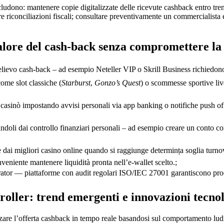
cludono: mantenere copie digitalizzate delle ricevute cashback entro tren
icare riconciliazioni fiscali; consultare preventivamente un commerciali
valore del cash‑back senza compromettere la
prelievo cash‑back – ad esempio Neteller VIP o Skrill Business richiedon
 come slot classiche (
Starburst
,
Gonzo’s Quest
) o scommesse sportive liv
 casinò impostando avvisi personali via app banking o notifiche push of
ndoli dai cont­roll­o finanziari personali – ad esempio creare un conto c
e dai migliori casino online quando si raggiunge determin­ța soglia tu
niente mantenere liquidità pronta nell’e-wallet scelto.;
tor — piattaforme con audit regolari ISO/IEC 27001 garantiscono process
 roller: trend emergenti e innovazioni tecno
izzare l’offerta cashback in tempo reale basandosi sul comportamento lud