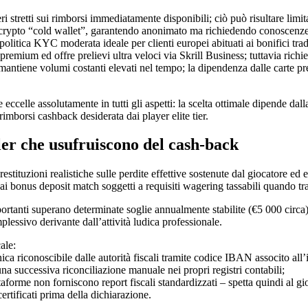
ri stretti sui rimborsi immediatamente disponibili; ciò può risultare limi
e crypto “cold wallet”, garantendo anonimato ma richiedendo conoscenze t
itica KYC moderata ideale per clienti europei abituati ai bonifici trad
premium ed offre prelievi ultra veloci via Skrill Business; tuttavia richie
antiene volumi costanti elevati nel tempo; la dipendenza dalle carte p
elle assolutamente in tutti gli aspetti: la scelta ottimale dipende dall
imborsi cashback desiderata dai player elite tier.​
ller che usufruiscono del cash‑back
estituzioni real­istiche sulle perdite effettive sostenute dal giocatore e
onus deposit match soggetti a requisiti wagering tassabili quando trasf
​anti superano determinate soglie annual­mente stabilite (€5 000 circa)
mplessivo derivante dall’attività ludica professionale.​
ale:
 riconoscibile dalle autorità fiscali tramite codice IBAN associ­to all’id
una successiva riconciliazione manuale nei propri registr­i contabili;
orme non forniscono report fiscali standardizzati – spetta quindi al gioc
fica­ti prima della dichiarazione.​