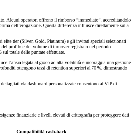
ato. Alcuni operatori offrono il rimborso “immediato”, accreditandolo
prima dell’erogazione. Questa differenza influisce direttamente sulla
ite tier (Silver, Gold, Platinum) e gli invitati speciali selezionati
del profilo e del volume di turnover registrato nel periodo
ul totale delle puntate effettuate.
uce l’ansia legata al gioco ad alta volatilità e incoraggia una gestione
ofonditi ottengono tassi di retention superiori al 70 %, dimostrando
ti dettagliati via dashboard personalizzate consentono ai VIP di
igenze finanziarie e livelli elevati di crittografia per proteggere dati
Compatibilità cash‑back