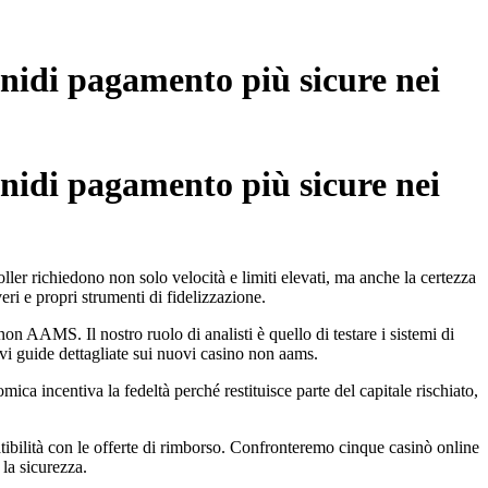
ni​di pagamento più sicure nei
ni​di pagamento più sicure nei
oller richiedono non solo velocità e limiti elevati, ma anche la certezza
ri e propri strumenti di fidelizzazione.
n AAMS. Il nostro ruolo di analisti è quello di testare i sistemi di
ovi guide dettagliate sui nuovi casino non aams.
ca incentiva la fedeltà perché restituisce parte del capitale rischiato,
atibilità con le offerte di rimborso. Confronteremo cinque casinò online
 la sicurezza.