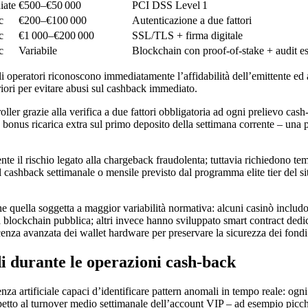
iate
€500–€50 000
PCI DSS Level 1
c
€200–€100 000
Autenticazione a due fattori
c
€1 000–€200 000
SSL/TLS + firma digitale
c
Variabile
Blockchain con proof‑of‑stake + audit e
 operatori riconoscono immediatamente l’affidabilità dell’emittente ed 
iori per evitare abusi sul cashback immediato.
oller grazie alla verifica a due fattori obbligatoria ad ogni prelievo cas
onus ricarica extra sul primo deposito della settimana corrente – una pr
mente il rischio legato alla chargeback fraudolenta; tuttavia richiedono t
cashback settimanale o mensile previsto dal programma elite tier del sit
e quella soggetta a maggior variabilità normativa: alcuni casinò includ
 blockchain pubblica; altri invece hanno sviluppato smart contract dedi
za avanzata dei wallet hardware per preservare la sicurezza dei fondi c
di durante le operazioni cash‑back
enza artificiale capaci d’identificare pattern anomali in tempo reale: ogn
spetto al turnover medio settimanale dell’account VIP – ad esempio picch