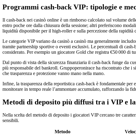
Programmi cash‑back VIP: tipologie e me
Il cash‑back nei casinò online è un rimborso calcolato sul volume dell
entro poche ore dalla chiusura della sessione; altri preferiscono modal
liquidità disponibile per il high‑roller e sulla percezione della rapidità 
Le categorie VIP variano da casinò a casinò ma generalmente includono i 
tramite partnership sportive o eventi esclusivi. Le percentuali di cas
considerato. Per esempio un giocatore Gold che registra €50 000 di tur
Dal punto di vista della sicurezza finanziaria il cash‑back funge da cusc
più responsabile del bankroll. Gruppoperonirace ha riscontrato che i s
che trasparenza e protezione vanno mano nella mano.
Infine, la trasparenza della reportistica cash‑back è fondamentale per e
monitorare in tempo reale l’ammontare accumulato, rafforzando la fid
Metodi di deposito più diffusi tra i VIP e l
Nella scelta del metodo di deposito i giocatori VIP cercano tre caratteri
sensibili.
Metodo
Veloc