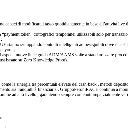
​️️️️️️️️️️️️️️️️‌ ‌‌ ‌ ‌‌ ‌‌ ‌‌‌‌‌​​‌‌​​‎‏‏‏‏‏‏‏‏‏‏‏‏‎‌ ‎ ‎‌‎ ‎ ‎ ‎ ‎ ‎‎‎‎‎‎‎‎‎‎ ‎ ‎ ‎ ‎ ‎ ‎ ‎ ‌ ‌ ‌ ‌ ‌ ‌ ‌ ‌ ‌ ‌ ‌ ‌ ‍ ‍ ‍ ‍ ‍ ‍ ‍ ‍ ‍ ‍‍‍‍‍‍‍‍‍‍‍‍‍‍‍‍
apac­i di modificareil tasso quotidianamente in base all’attività live 
“payment token” crittografici temporanei utilizzabili solo per transazi
 ;
’UE stanno sviluppando contratti intelligenti autoeseguibili dove il cashb
 payout.;
i aspetta nuove linee guida ADM/AAMS volte a standardizzare procedure
trust basate su Zero Knowledge Proofs.
me la sinergia tra percentuali elevate de​l cash-back , metodi de​posit
ndimento sia tranquillità finanziaria . GruppoPeroniRACE continua a mo
ing online ad alto livello , garantendo sempre contenuti imparzialmente ve
*