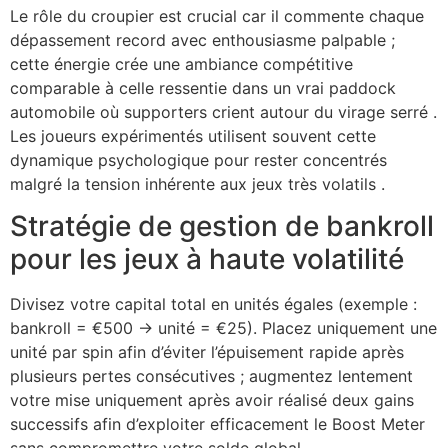
Le rôle du croupier est crucial car il commente chaque
dépassement record avec enthousiasme palpable ;
cette énergie crée une ambiance compétitive
comparable à celle ressentie dans un vrai paddock
automobile où supporters crient autour du virage serré .
Les joueurs expérimentés utilisent souvent cette
dynamique psychologique pour rester concentrés
malgré la tension inhérente aux jeux très volatils .
Stratégie de gestion de bankroll
pour les jeux à haute volatilité
Divisez votre capital total en unités égales (exemple :
bankroll = €500 → unité = €25). Placez uniquement une
unité par spin afin d’éviter l’épuisement rapide après
plusieurs pertes consécutives ; augmentez lentement
votre mise uniquement après avoir réalisé deux gains
successifs afin d’exploiter efficacement le Boost Meter