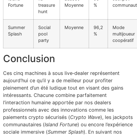
Fortune
treasure
Moyenne
%
communauta
hunt
Summer
Social
Moyenne
96,2
Mode
Splash
pool
%
multijoueur
party
coopératif
Conclusion
Ces cinq machines à sous live‑dealer représentent
aujourd’hui ce qu’il y a de meilleur pour profiter
pleinement d’un été ludique tout en visant des gains
intéressants. Chacune combine parfaitement
l’interaction humaine apportée par nos dealers
professionnels avec des innovations comme les
paiements crypto sécurisés (
Crypto Wave
), les jackpots
communautaires (
Island Fortune
) ou encore l’expérience
sociale immersive (
Summer Splash
). En suivant nos