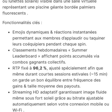
ou lunettes solaire) visible dans une salle virtuelle
représentant une piscine géante bordée palmiers
fluorescents .
Fonctionnalités clés :
Emojis dynamiques & réactions instantanées
permettant aux membres d’applaudir ou taquiner
leurs coéquipiers pendant chaque spin.
Classements hebdomadaires « Summer
Leaderboard » affichant points accumulés via
combos gagnants collectifs.
RTP fixé à
96,2 %
, ajusté spécialement afin que
même durant courtes sessions estivales (~15 min)
on garde un bon équilibre entre fréquence des
gains & taille moyenne des payouts.
Streaming HD adaptatif garantissant image fluide
même sous fort soleil grâce au bitrate ajustable
automatiquement selon votre connexion mobile ou
Wi‑Fi .