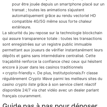
pour être jouée depuis un smartphone placé sur un
transat ; toutes les animations s’ajustent
automatiquement grâce au rendu vectoriel HD
compatible 4G/5G même sous forte chaleur
extérieure.
La sécurité du jeu repose sur la technologie blockchain
qui assure transparence totale : toutes les transactions
sont enregistrées sur un registre public immuable
permettant aux joueurs de vérifier instantanément leurs
dépôts et gains sans intermédiaire centralisé. Cette
traçabilité renforce la confiance chez ceux qui hésitent
encore à jouer dans les casinos traditionnels
« crypto‑friendly ». De plus, Institutpolonais.Fr classe
régulièrement
Crypto Wave
parmi les meilleurs sites du
casino crypto liste
grâce à son service client réactif
disponible 24/7 via chat vidéo avec un dealer parlant
français couramment.
Guide pas à pas pour déposer