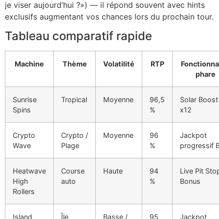
je viser aujourd’hui ?») — il répond souvent avec hints
exclusifs augmentant vos chances lors du prochain tour.
Tableau comparatif rapide
Machine
Thème
Volatilité
RTP
Fonctionna
phare
Sunrise
Tropical
Moyenne
96,5
Solar Boost
Spins
%
x12
Crypto
Crypto /
Moyenne
96
Jackpot
Wave
Plage
%
progressif 
Heatwave
Course
Haute
94
Live Pit Sto
High
auto
%
Bonus
Rollers
Island
Île
Basse /
95
Jackpot