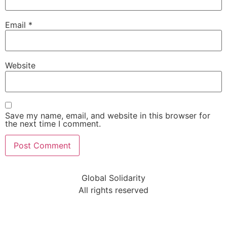
Email
*
Website
Save my name, email, and website in this browser for
the next time I comment.
Global Solidarity
All rights reserved