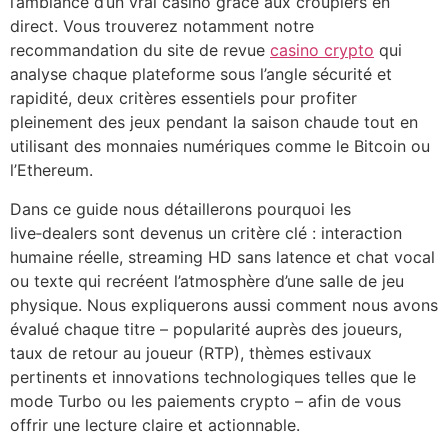
l’ambiance d’un vrai casino grâce aux croupiers en
direct. Vous trouverez notamment notre
recommandation du site de revue
casino crypto
qui
analyse chaque plateforme sous l’angle sécurité et
rapidité, deux critères essentiels pour profiter
pleinement des jeux pendant la saison chaude tout en
utilisant des monnaies numériques comme le Bitcoin ou
l’Ethereum.
Dans ce guide nous détaillerons pourquoi les
live‑dealers sont devenus un critère clé : interaction
humaine réelle, streaming HD sans latence et chat vocal
ou texte qui recréent l’atmosphère d’une salle de jeu
physique. Nous expliquerons aussi comment nous avons
évalué chaque titre – popularité auprès des joueurs,
taux de retour au joueur (RTP), thèmes estivaux
pertinents et innovations technologiques telles que le
mode Turbo ou les paiements crypto – afin de vous
offrir une lecture claire et actionnable.