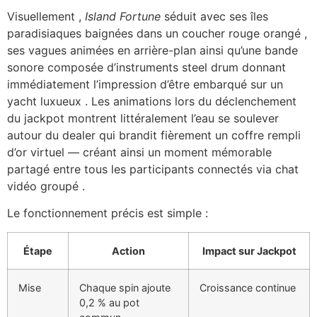
Visuellement ,
Island Fortune
séduit avec ses îles
paradisiaques baignées dans un coucher rouge orangé ,
ses vagues animées en arrière-plan ainsi qu’une bande
sonore composée d’instruments steel drum donnant
immédiatement l’impression d’être embarqué sur un
yacht luxueux . Les animations lors du déclenchement
du jackpot montrent littéralement l’eau se soulever
autour du dealer qui brandit fièrement un coffre rempli
d’or virtuel — créant ainsi un moment mémorable
partagé entre tous les participants connectés via chat
vidéo groupé .
Le fonctionnement précis est simple :
Étape
Action
Impact sur Jackpot
Mise
Chaque spin ajoute
Croissance continue
0,2 % au pot