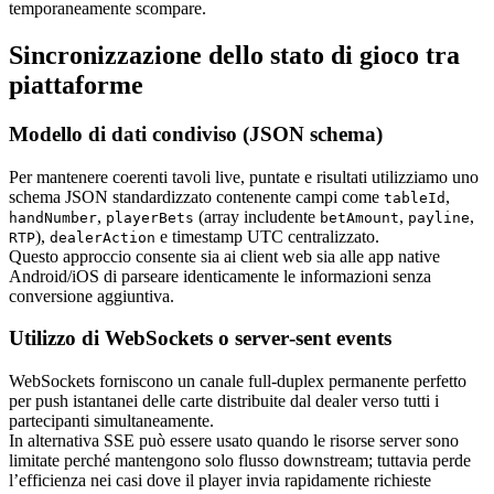
temporaneamente scompare.
Sincronizzazione dello stato di gioco tra
piattaforme
Modello di dati condiviso (JSON schema)
Per mantenere coerenti tavoli live, puntate e risultati utilizziamo uno
schema JSON standardizzato contenente campi come
,
tableId
,
(array includente
,
,
handNumber
playerBets
betAmount
payline
),
e timestamp UTC centralizzato.
RTP
dealerAction
Questo approccio consente sia ai client web sia alle app native
Android/iOS di parseare identicamente le informazioni senza
conversione aggiuntiva.
Utilizzo di WebSockets o server‑sent events
WebSockets forniscono un canale full‑duplex permanente perfetto
per push istantanei delle carte distribuite dal dealer verso tutti i
partecipanti simultaneamente.
In alternativa SSE può essere usato quando le risorse server sono
limitate perché mantengono solo flusso downstream; tuttavia perde
l’efficienza nei casi dove il player invia rapidamente richieste