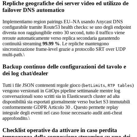
Repliche geografiche dei server video ed utilizzo de
failover DNS automatico
Implementiamo region pairings EU–NA usando Anycast DNS
configurabile tramite Route53 health checks: se uno degli endpoint
diventa non raggiungibile entro 30 second, tutto il traffico viene
reroute automaticamente verso replica secondaria garantendo
continuità streaming
99.​99 %
. Le repliche mantengono
sincronizzazione frame-level grazie a protocollo SRT over UDP
multi-path.\
Backup continuo delle configurazioni del tavolo e
dei log chat/dealer
Tutti i file JSON contenenti regole gioco (
,
)
betLimits
RTP tables
vengono versionati in GitOps pipeline settimanale mentre log
conversazionali sono scritti sia in Elasticsearch cluster ad alta
disponibilità sia esportati giornalmente verso bucket S3 immutabili
conformemente GDPR Articolo 30 . Questo permette replay
integrale degli eventi nel caso fosse necessario audit anti‐cheat
approfondito.\
Checklist operative da attivare in caso perdita
temporanea della connessione streaming su uno dei