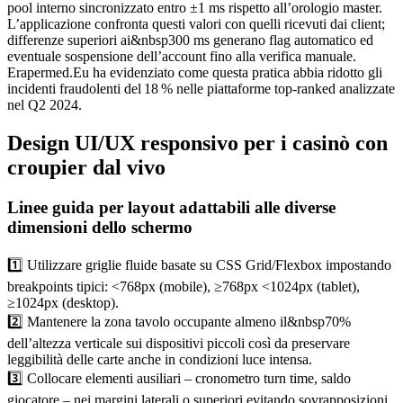
pool interno sincronizzato entro ±1 ms rispetto all’orologio master.
L’applicazione confronta questi valori con quelli ricevuti dai client;
differenze superiori ai&nbsp300 ms generano flag automatico ed
eventuale sospensione dell’account fino alla verifica manuale.
Erapermed.Eu ha evidenziato come questa pratica abbia ridotto gli
incidenti fraudolenti del 18 % nelle piattaforme top‑ranked analizzate
nel Q2 2024.
Design UI/UX responsivo per i casinò con
croupier dal vivo
Linee guida per layout adattabili alle diverse
dimensioni dello schermo
1️⃣ Utilizzare griglie fluide basate su CSS Grid/Flexbox impostando
breakpoints tipici: <768px (mobile), ≥768px <1024px (tablet),
≥1024px (desktop).
2️⃣ Mantenere la zona tavolo occupante almeno il&nbsp70%
dell’altezza verticale sui dispositivi piccoli così da preservare
leggibilità delle carte anche in condizioni luce intensa.
3️⃣ Collocare elementi ausiliari – cronometro turn time, saldo
giocatore – nei margini laterali o superiori evitando sovrapposizioni