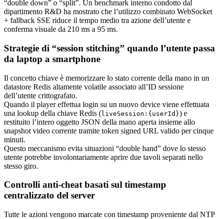
“double down” o “split”. Un benchmark interno condotto dal
dipartimento R&D ha mostrato che l’utilizzo combinato WebSocket
+ fallback SSE riduce il tempo medio tra azione dell’utente e
conferma visuale da 210 ms a 95 ms.
Strategie di “session stitching” quando l’utente passa
da laptop a smartphone
Il concetto chiave è memorizzare lo stato corrente della mano in un
datastore Redis altamente volatile associato all’ID sessione
dell’utente crittografato.
Quando il player effettua login su un nuovo device viene effettuata
una lookup della chiave Redis (
) e
liveSession:{userId}
restituito l’intero oggetto JSON della mano aperta insieme allo
snapshot video corrente tramite token signed URL valido per cinque
minuti.
Questo meccanismo evita situazioni “double hand” dove lo stesso
utente potrebbe involontariamente aprire due tavoli separati nello
stesso giro.
Controlli anti‑cheat basati sul timestamp
centralizzato del server
Tutte le azioni vengono marcate con timestamp proveniente dal NTP