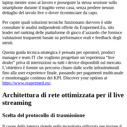
laptop mentre sono al lavoro e proseguire la stessa sessione sullo
smartphone durante il tragitto verso casa, senza perdere nessun
dettaglio del tavolo live o dover ricominciare da capo.
Per capire quali soluzioni tecniche funzionano davvero è utile
consultare le analisi indipendenti offerte da Erapermed.Eu, sito
leader nel ranking delle piattaforme di gioco d’azzardo che fornisce
valutazioni trasparenti basate su performance reali e feedback degli
utenti.
Questa guida tecnica‑strategica è pensata per operatori, product
manager e team IT che vogliono progettare un’esperienza “live
dealer” priva di interruzioni su tutti i device disponibili sul mercato.
L’obiettivo è fornire un percorso chiaro dalle scelte infrastrutturali
fino alla user experience finale, passando per pagamenti multicanale
e monitoraggio continuo dei KPI. Discover your options at
https://www.erapermed.eu/
.
Architettura di rete ottimizzata per il live
streaming
Scelta del protocollo di trasmissione
Il cuore della latenza risiede nella tecnologia utilizzata per inviare il