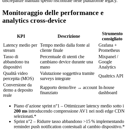
discrepanze manualI spesso riscontrate nelle piattaforme legacy.”
Monitoraggio delle performance e
analytics cross‑device
Strumento
KPI
Descrizione
consigliato
Latency medio per
Tempo medio dalla fonte al
Grafana +
stream
cliente finale
Prometheus
Tasso di
Percentuale di utenti che
Mixpanel /
abbandono tra
cambiano device durante una
Google
dispositivi
mano
Analytics
Qualità video
Valutazione soggettiva tramite
Qualtrics API
percepita (MOS)
surveys integrate
Conversione da
Rapporto demo/live → account
In-house
demo a deposito
finanziato
dashboard
reale
Piano d’azione sprint n°1 – Ottimizzare latency medio sotto i
200 ms
introducendo compressione AV1 nei nodi edge CDN
selezionati.*
Sprint n°2 – Ridurre tasso abbandono >15 % implementando
reminder push notification contestuali al cambio dispositivo.*