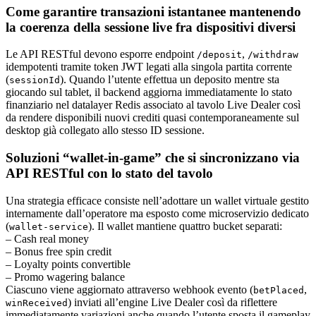
Come garantire transazioni istantanee mantenendo
la coerenza della sessione live fra dispositivi diversi
Le API RESTful devono esporre endpoint
,
/deposit
/withdraw
idempotenti tramite token JWT legati alla singola partita corrente
(
). Quando l’utente effettua un deposito mentre sta
sessionId
giocando sul tablet, il backend aggiorna immediatamente lo stato
finanziario nel datalayer Redis associato al tavolo Live Dealer così
da rendere disponibili nuovi crediti quasi contemporaneamente sul
desktop già collegato allo stesso ID sessione.
Soluzioni “wallet‑in‑game” che si sincronizzano via
API RESTful con lo stato del tavolo
Una strategia efficace consiste nell’adottare un wallet virtuale gestito
internamente dall’operatore ma esposto come microservizio dedicato
(
). Il wallet mantiene quattro bucket separati:
wallet-service
– Cash real money
– Bonus free spin credit
– Loyalty points convertible
– Promo wagering balance
Ciascuno viene aggiornato attraverso webhook evento (
,
betPlaced
) inviati all’engine Live Dealer così da riflettere
winReceived
immediatamente variazioni anche quando l’utente sposta il gameplay