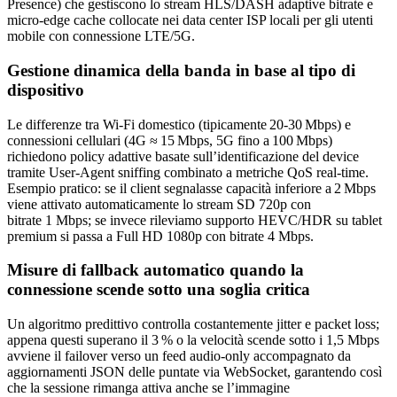
Presence) che gestiscono lo stream HLS/DASH adaptive bitrate e
micro‑edge cache collocate nei data center ISP locali per gli utenti
mobile con connessione LTE/5G.
Gestione dinamica della banda in base al tipo di
dispositivo
Le differenze tra Wi‑Fi domestico (tipicamente 20‑30 Mbps) e
connessioni cellulari (4G ≈ 15 Mbps, 5G fino a 100 Mbps)
richiedono policy adattive basate sull’identificazione del device
tramite User-Agent sniffing combinato a metriche QoS real‑time.
Esempio pratico: se il client segnalasse capacità inferiore a 2 Mbps
viene attivato automaticamente lo stream SD 720p con
bitrate 1 Mbps; se invece rileviamo supporto HEVC/HDR su tablet
premium si passa a Full HD 1080p con bitrate 4 Mbps.
Misure di fallback automatico quando la
connessione scende sotto una soglia critica
Un algoritmo predittivo controlla costantemente jitter e packet loss;
appena questi superano il 3 % o la velocità scende sotto i 1,5 Mbps
avviene il failover verso un feed audio‑only accompagnato da
aggiornamenti JSON delle puntate via WebSocket, garantendo così
che la sessione rimanga attiva anche se l’immagine