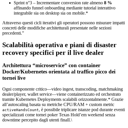
Sprint n°3 – Incrementare conversion rate almeno
8 %
affinando funnel onboarding mediante tutorial interattivo
integrabile sia on desktop sia on mobile.*
Attraverso questi cicli iterativi gli operatori possono misurare impatti
concreti delle modifiche architetturali presentate nelle sezioni
precedenti.”
Scalabilità operativa e piani di disaster
recovery specifici per il live dealer
Architettura “microservice” con container
Docker/Kubernetes orientata al traffico picco dei
tornei live
Ogni componente critico—video ingest, transcoding, matchmaking
dealer/player, wallet service—viene containerizzato ed orchestrato
tramite Kubernetes Deployments scalabili orizzontalmente.* Grazie
all’autoscaling basata su metriche CPU/RAM + custom metric
, è possibile triplicare istanze pod durante eventi
activeHandsCount
specializzati come tornei poker Texas Hold’em weekend senza
downtime percepito dagli utenti final​I.\