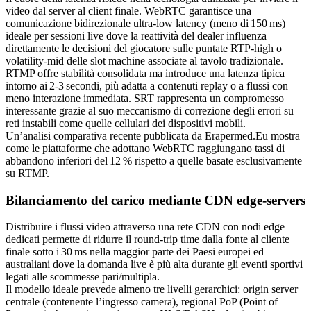
video dal server al client finale. WebRTC garantisce una
comunicazione bidirezionale ultra‑low latency (meno di 150 ms)
ideale per sessioni live dove la reattività del dealer influenza
direttamente le decisioni del giocatore sulle puntate RTP‑high o
volatility‑mid delle slot machine associate al tavolo tradizionale.
RTMP offre stabilità consolidata ma introduce una latenza tipica
intorno ai 2‑3 secondi, più adatta a contenuti replay o a flussi con
meno interazione immediata. SRT rappresenta un compromesso
interessante grazie al suo meccanismo di correzione degli errori su
reti instabili come quelle cellulari dei dispositivi mobili.
Un’analisi comparativa recente pubblicata da Erapermed.Eu mostra
come le piattaforme che adottano WebRTC raggiungano tassi di
abbandono inferiori del 12 % rispetto a quelle basate esclusivamente
su RTMP.
Bilanciamento del carico mediante CDN edge‑servers
Distribuire i flussi video attraverso una rete CDN con nodi edge
dedicati permette di ridurre il round‑trip time dalla fonte al cliente
finale sotto i 30 ms nella maggior parte dei Paesi europei ed
australiani dove la domanda live è più alta durante gli eventi sportivi
legati alle scommesse pari/multipla.
Il modello ideale prevede almeno tre livelli gerarchici: origin server
centrale (contenente l’ingresso camera), regional PoP (Point of