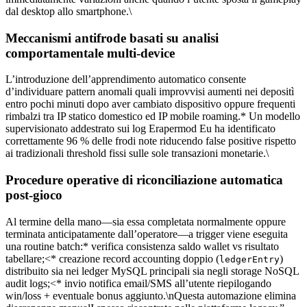
dal desktop allo smartphone.\
Meccanismi antifrode basati su analisi
comportamentale multi‑device
L’introduzione dell’apprendimento automatico consente
d’individuare pattern anomali quali improvvisi aumenti nei deposit​ì
entro pochi minuti dopo aver cambiato dispositivo oppure frequenti
rimbalzi tra IP statico domestico ed IP mobile roaming.* Un modello
supervisionato addestrato sui log Erapermod​ Eu ha identificato
correttamente 96 % delle frodi note riducendo false positive rispetto
ai tradizionali threshold fissi sulle sole transazioni monetarie.\
Procedure operative di riconciliazione automatica
post‑gioco
Al termine della mano—sia essa completata normalmente oppure
terminata anticipatamente dall’operatore—a trigger viene eseguita
una routine batch:* verifica consistenza saldo wallet vs risultato
tabellare;<* creazione record accounting doppio (
)
ledgerEntry
distribuito sia nei ledger MySQL principali sia negli storage NoSQL
audit logs;<* invio notifica email/SMS all’utente riepilogando
win/loss + eventuale bonus aggiunto.\nQuesta automazione elimina