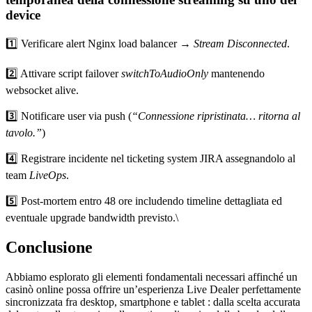
device
1️⃣ Verificare alert Nginx load balancer →
Stream Disconnected
.
2️⃣ Attivare script failover
switchToAudioOnly
mantenendo
websocket alive.
3️⃣ Notificare user via push (
“Connessione ripristinata… ritorna al
tavolo.”
)
4️⃣ Registrare incidente nel ticketing system JIRA assegnandolo al
team
LiveOps
.
5️⃣ Post‐mortem entro 48 ore includendo timeline dettagliata ed
eventuale upgrade bandwidth previsto.\
Conclusione
Abbiamo esplorato gli elementi fondamentali necessari affinché un
casinò online possa offrire un’esperienza Live Dealer perfettamente
sincronizzata fra desktop, smartphone e tablet : dalla scelta accurata