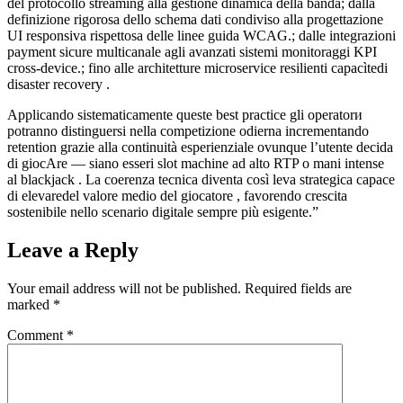
del protocollo streaming alla gestione dinamica della banda; dalla
definizione rigorosa dello schema dati condiviso alla progettazione
UI responsiva rispettosa delle linee guida WCAG.; dalle integrazioni
payment sicure multicanale agli avanzati sistemi monitoraggi KPI
cross-device.; fino alle architetture microservice resilienti capac­ìte​di
disaster recovery .
Applicando sistematicamente queste best practice gli operatorи
potranno distinguersi nella competizione odierna incrementando
retention grazie alla continuità esperienziale ovunque l’utente decida
​di giocAre — siano ess⁠eri slot machine ad alto RTP o mani intense
al blackjack . La coerenza tecnica diventa così leva strategica capace​
di elevaredel valore medio del giocatore , favorendo crescita
sostenibile nello scenario digitale sempre più esigente.”
Leave a Reply
Your email address will not be published.
Required fields are
marked
*
Comment
*