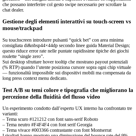
che possano interferire col gesto swipe necessario per scrollare la
chat dealer.
Gestione degli elementi interattivi su touch‑screen vs
mouse/trackpad
Su touchscreen introdurre pulsanti “quick bet” con area minima
consigliata di&nbsp44×44dp secondo linee guida Material Design;
questo riduce error rate nelle puntate rapidissime tipiche dei giochi
roulette “single zero”.
Sui desktop sfruttare hover tooltip che mostrano payout potenziali
(% RTP) quando l’utente posiziona cursore sopra ogni chip virtuale
— funzionalità impossibile sui dispositivi mobili ma compensata da
long press context menu dedicato.
Test A/B su temi colore e tipografia che migliorano la
percezione della fluidità del flusso video
Un esperimento condotto dall’esperto UX interno ha confrontato tre
varianti:
– Tema scuro #121212 con font sans-serif Roboto
– Tema neutro #F4F4F4 con font serif Georgia
– Tema vivace #003366 contrastante con font Montserrat
I risultati hanno mostrato una diminuzione del bounce rate del 9%