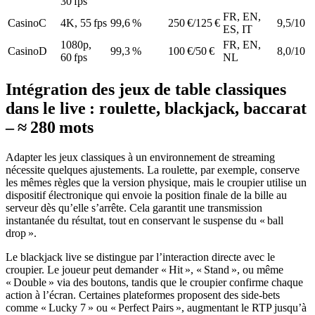
30 fps
FR, EN,
CasinoC
4K, 55 fps
99,6 %
250 €/125 €
9,5/10
ES, IT
1080p,
FR, EN,
CasinoD
99,3 %
100 €/50 €
8,0/10
60 fps
NL
Intégration des jeux de table classiques
dans le live : roulette, blackjack, baccarat
– ≈ 280 mots
Adapter les jeux classiques à un environnement de streaming
nécessite quelques ajustements. La roulette, par exemple, conserve
les mêmes règles que la version physique, mais le croupier utilise un
dispositif électronique qui envoie la position finale de la bille au
serveur dès qu’elle s’arrête. Cela garantit une transmission
instantanée du résultat, tout en conservant le suspense du « ball
drop ».
Le blackjack live se distingue par l’interaction directe avec le
croupier. Le joueur peut demander « Hit », « Stand », ou même
« Double » via des boutons, tandis que le croupier confirme chaque
action à l’écran. Certaines plateformes proposent des side‑bets
comme « Lucky 7 » ou « Perfect Pairs », augmentant le RTP jusqu’à