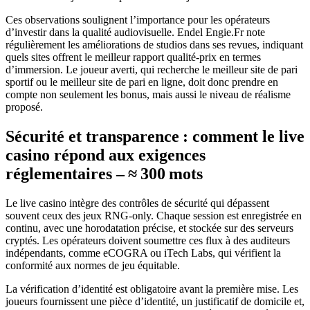
Ces observations soulignent l’importance pour les opérateurs
d’investir dans la qualité audiovisuelle. Endel Engie.Fr note
régulièrement les améliorations de studios dans ses revues, indiquant
quels sites offrent le meilleur rapport qualité‑prix en termes
d’immersion. Le joueur averti, qui recherche le meilleur site de pari
sportif ou le meilleur site de pari en ligne, doit donc prendre en
compte non seulement les bonus, mais aussi le niveau de réalisme
proposé.
Sécurité et transparence : comment le live
casino répond aux exigences
réglementaires – ≈ 300 mots
Le live casino intègre des contrôles de sécurité qui dépassent
souvent ceux des jeux RNG‑only. Chaque session est enregistrée en
continu, avec une horodatation précise, et stockée sur des serveurs
cryptés. Les opérateurs doivent soumettre ces flux à des auditeurs
indépendants, comme eCOGRA ou iTech Labs, qui vérifient la
conformité aux normes de jeu équitable.
La vérification d’identité est obligatoire avant la première mise. Les
joueurs fournissent une pièce d’identité, un justificatif de domicile et,