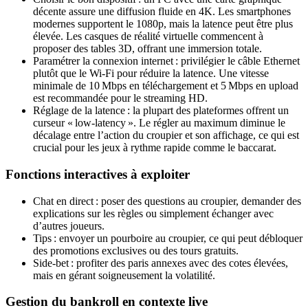
décente assure une diffusion fluide en 4K. Les smartphones
modernes supportent le 1080p, mais la latence peut être plus
élevée. Les casques de réalité virtuelle commencent à
proposer des tables 3D, offrant une immersion totale.
Paramétrer la connexion internet : privilégier le câble Ethernet
plutôt que le Wi‑Fi pour réduire la latence. Une vitesse
minimale de 10 Mbps en téléchargement et 5 Mbps en upload
est recommandée pour le streaming HD.
Réglage de la latence : la plupart des plateformes offrent un
curseur « low‑latency ». Le régler au maximum diminue le
décalage entre l’action du croupier et son affichage, ce qui est
crucial pour les jeux à rythme rapide comme le baccarat.
Fonctions interactives à exploiter
Chat en direct : poser des questions au croupier, demander des
explications sur les règles ou simplement échanger avec
d’autres joueurs.
Tips : envoyer un pourboire au croupier, ce qui peut débloquer
des promotions exclusives ou des tours gratuits.
Side‑bet : profiter des paris annexes avec des cotes élevées,
mais en gérant soigneusement la volatilité.
Gestion du bankroll en contexte live