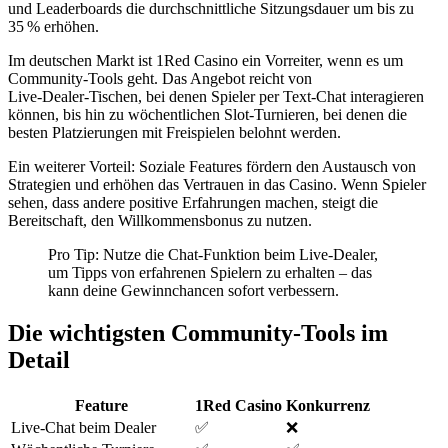
und Leaderboards die durchschnittliche Sitzungsdauer um bis zu
35 % erhöhen.
Im deutschen Markt ist 1Red Casino ein Vorreiter, wenn es um
Community‑Tools geht. Das Angebot reicht von
Live‑Dealer‑Tischen, bei denen Spieler per Text‑Chat interagieren
können, bis hin zu wöchentlichen Slot‑Turnieren, bei denen die
besten Platzierungen mit Freispielen belohnt werden.
Ein weiterer Vorteil: Soziale Features fördern den Austausch von
Strategien und erhöhen das Vertrauen in das Casino. Wenn Spieler
sehen, dass andere positive Erfahrungen machen, steigt die
Bereitschaft, den Willkommensbonus zu nutzen.
Pro Tip: Nutze die Chat‑Funktion beim Live‑Dealer,
um Tipps von erfahrenen Spielern zu erhalten – das
kann deine Gewinnchancen sofort verbessern.
Die wichtigsten Community‑Tools im
Detail
Feature
1Red Casino
Konkurrenz
Live‑Chat beim Dealer
✅
❌