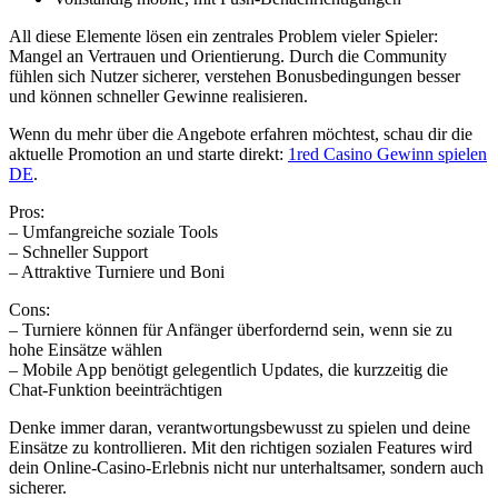
All diese Elemente lösen ein zentrales Problem vieler Spieler:
Mangel an Vertrauen und Orientierung. Durch die Community
fühlen sich Nutzer sicherer, verstehen Bonusbedingungen besser
und können schneller Gewinne realisieren.
Wenn du mehr über die Angebote erfahren möchtest, schau dir die
aktuelle Promotion an und starte direkt:
1red Casino Gewinn spielen
DE
.
Pros:
– Umfangreiche soziale Tools
– Schneller Support
– Attraktive Turniere und Boni
Cons:
– Turniere können für Anfänger überfordernd sein, wenn sie zu
hohe Einsätze wählen
– Mobile App benötigt gelegentlich Updates, die kurzzeitig die
Chat‑Funktion beeinträchtigen
Denke immer daran, verantwortungsbewusst zu spielen und deine
Einsätze zu kontrollieren. Mit den richtigen sozialen Features wird
dein Online‑Casino‑Erlebnis nicht nur unterhaltsamer, sondern auch
sicherer.