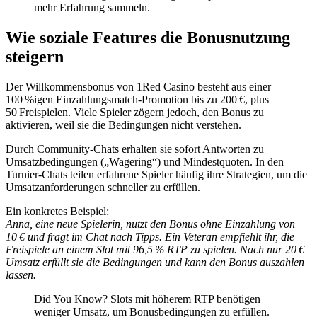
mehr Erfahrung sammeln.
Wie soziale Features die Bonusnutzung
steigern
Der Willkommensbonus von 1Red Casino besteht aus einer
100 %igen Einzahlungsmatch‑Promotion bis zu 200 €, plus
50 Freispielen. Viele Spieler zögern jedoch, den Bonus zu
aktivieren, weil sie die Bedingungen nicht verstehen.
Durch Community‑Chats erhalten sie sofort Antworten zu
Umsatzbedingungen („Wagering“) und Mindestquoten. In den
Turnier‑Chats teilen erfahrene Spieler häufig ihre Strategien, um die
Umsatzanforderungen schneller zu erfüllen.
Ein konkretes Beispiel:
Anna, eine neue Spielerin, nutzt den Bonus ohne Einzahlung von
10 € und fragt im Chat nach Tipps. Ein Veteran empfiehlt ihr, die
Freispiele an einem Slot mit 96,5 % RTP zu spielen. Nach nur 20 €
Umsatz erfüllt sie die Bedingungen und kann den Bonus auszahlen
lassen.
Did You Know? Slots mit höherem RTP benötigen
weniger Umsatz, um Bonusbedingungen zu erfüllen.