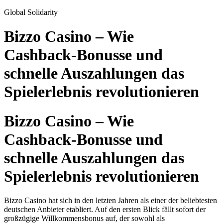
Skip
Global Solidarity
to
content
Bizzo Casino – Wie
Cashback‑Bonusse und
schnelle Auszahlungen das
Spielerlebnis revolutionieren
Bizzo Casino – Wie
Cashback‑Bonusse und
schnelle Auszahlungen das
Spielerlebnis revolutionieren
Bizzo Casino hat sich in den letzten Jahren als einer der beliebtesten
deutschen Anbieter etabliert. Auf den ersten Blick fällt sofort der
großzügige Willkommensbonus auf, der sowohl als