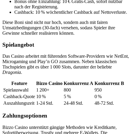
Bonus ohne Einzahlung: 10 € Gratis‑Cash, sofort nutzbar
nach der Registrierung.
Cashback: 10 % wöchentlicher Cashback auf Nettoverluste.
Diese Boni sind nicht nur hoch, sondern auch mit fairen
Umsatzbedingungen (30‑fach) versehen, sodass Spieler ihre
Gewinne schneller realisieren können.
Spielangebot
Das Casino arbeitet mit führenden Software‑Providern wie NetEnt,
Microgaming und Play’n GO zusammen. Neben klassischen
Tischspielen gibt es über 1 000 Slots, darunter der beliebte
Dragonia
.
Feature
Bizzo Casino
Konkurrenz A
Konkurrenz B
Spielauswahl
1 200+
800
950
Cashback‑Quote
10 %
5 %
0 %
Auszahlungszeit
1‑24 Std.
24‑48 Std.
48‑72 Std.
Zahlungsoptionen
Bizzo Casino unterstützt gängige Methoden wie Kreditkarte,
Sofortüberweisung, Trustly und mehrere E‑Wallets. Die