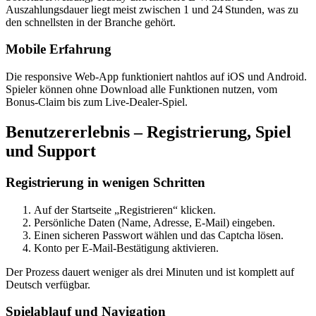
Auszahlungsdauer liegt meist zwischen 1 und 24 Stunden, was zu
den schnellsten in der Branche gehört.
Mobile Erfahrung
Die responsive Web‑App funktioniert nahtlos auf iOS und Android.
Spieler können ohne Download alle Funktionen nutzen, vom
Bonus‑Claim bis zum Live‑Dealer‑Spiel.
Benutzererlebnis – Registrierung, Spiel
und Support
Registrierung in wenigen Schritten
Auf der Startseite „Registrieren“ klicken.
Persönliche Daten (Name, Adresse, E‑Mail) eingeben.
Einen sicheren Passwort wählen und das Captcha lösen.
Konto per E‑Mail‑Bestätigung aktivieren.
Der Prozess dauert weniger als drei Minuten und ist komplett auf
Deutsch verfügbar.
Spielablauf und Navigation