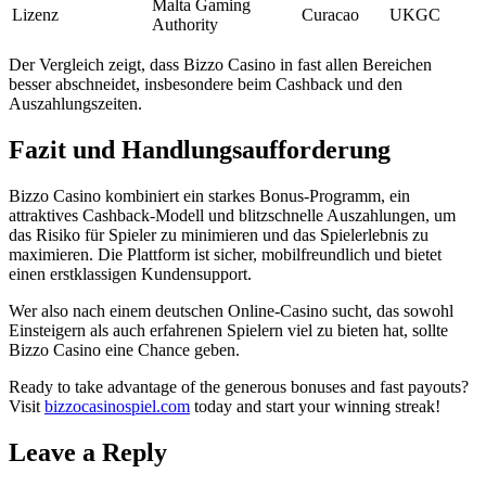
Malta Gaming
Lizenz
Curacao
UKGC
Authority
Der Vergleich zeigt, dass Bizzo Casino in fast allen Bereichen
besser abschneidet, insbesondere beim Cashback und den
Auszahlungszeiten.
Fazit und Handlungsaufforderung
Bizzo Casino kombiniert ein starkes Bonus‑Programm, ein
attraktives Cashback‑Modell und blitzschnelle Auszahlungen, um
das Risiko für Spieler zu minimieren und das Spielerlebnis zu
maximieren. Die Plattform ist sicher, mobilfreundlich und bietet
einen erstklassigen Kundensupport.
Wer also nach einem deutschen Online‑Casino sucht, das sowohl
Einsteigern als auch erfahrenen Spielern viel zu bieten hat, sollte
Bizzo Casino eine Chance geben.
Ready to take advantage of the generous bonuses and fast payouts?
Visit
bizzocasinospiel.com
today and start your winning streak!
Leave a Reply