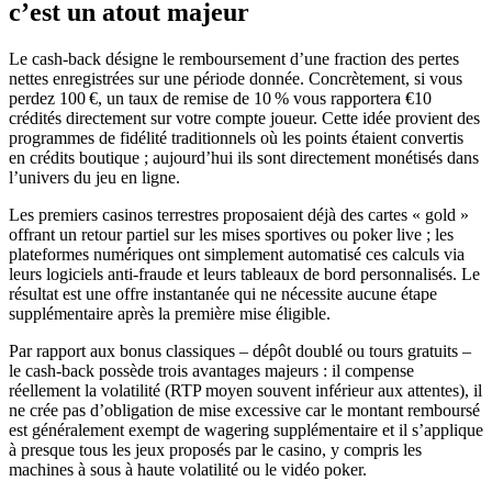
c’est un atout majeur
Le cash‑back désigne le remboursement d’une fraction des pertes
nettes enregistrées sur une période donnée. Concrètement, si vous
perdez 100 €, un taux de remise de 10 % vous rapportera €10
crédités directement sur votre compte joueur. Cette idée provient des
programmes de fidélité traditionnels où les points étaient convertis
en crédits boutique ; aujourd’hui ils sont directement monétisés dans
l’univers du jeu en ligne.
Les premiers casinos terrestres proposaient déjà des cartes « gold »
offrant un retour partiel sur les mises sportives ou poker live ; les
plateformes numériques ont simplement automatisé ces calculs via
leurs logiciels anti‑fraude et leurs tableaux de bord personnalisés. Le
résultat est une offre instantanée qui ne nécessite aucune étape
supplémentaire après la première mise éligible.
Par rapport aux bonus classiques – dépôt doublé ou tours gratuits –
le cash‑back possède trois avantages majeurs : il compense
réellement la volatilité (RTP moyen souvent inférieur aux attentes), il
ne crée pas d’obligation de mise excessive car le montant remboursé
est généralement exempt de wagering supplémentaire et il s’applique
à presque tous les jeux proposés par le casino, y compris les
machines à sous à haute volatilité ou le vidéo poker.