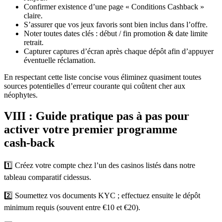
Confirmer existence d’une page « Conditions Cashback »
claire.
S’assurer que vos jeux favoris sont bien inclus dans l’offre.
Noter toutes dates clés : début / fin promotion & date limite
retrait.
Capturer captures d’écran après chaque dépôt afin d’appuyer
éventuelle réclamation.
En respectant cette liste concise vous éliminez quasiment toutes
sources potentielles d’erreur courante qui coûtent cher aux
néophytes.
VIII : Guide pratique pas à pas pour
activer votre premier programme
cash‑back
1️⃣ Créez votre compte chez l’un des casinos listés dans notre
tableau comparatif ci­dessus.
2️⃣ Soumettez vos documents KYC ; effectuez ensuite le dépôt
minimum requis (souvent entre €10 et €20).