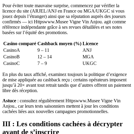
Pour éviter toute mauvaise surprise, commencez par vérifier la
licence du site (ARJEL/ANJ en France ou MGA/UKGC si vous
jouez depuis l’étranger) ainsi que sa réputation auprès des joueurs
confirmés — ici Httpswww.Musee Vigne Vin Anjou. agit comme
référence indépendante grâce à ses revues détaillées et ses notes
basées sur l’équité des promotions.
Casino comparé
Cashback moyen (%)
Licence
CasinoA
9 – 11
ANJ
CasinoB
12 – 14
MGA
CasinoC
7 – 9
UKGC
En plus du taux affiché, examinez toujours la politique d’exigence
de mise appliquée au cashback reçu ; certains opérateurs imposent
jusqu’à 20× avant tout retrait tandis que d’autres offrent un paiement
libre dès réception.
Astuce
: consultez régulièrement Httpswww.Musee Vigne Vin
Anjou., car leurs tests saisonniers mettent à jour les conditions
cachées liées aux nouvelles campagnes promotionnelles.
III : Les conditions cachées à décrypter
avant de s’inscrire