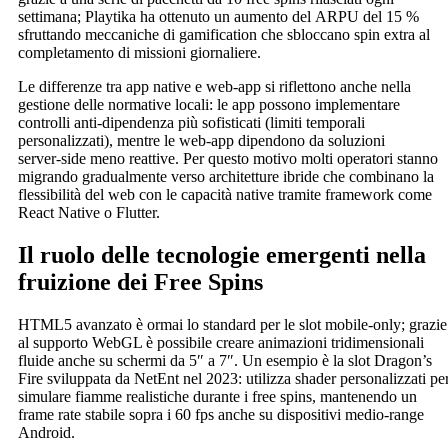
settimana; Playtika ha ottenuto un aumento del ARPU del 15 %
sfruttando meccaniche di gamification che sbloccano spin extra al
completamento di missioni giornaliere.
Le differenze tra app native e web‑app si riflettono anche nella
gestione delle normative locali: le app possono implementare
controlli anti‑dipendenza più sofisticati (limiti temporali
personalizzati), mentre le web‑app dipendono da soluzioni
server‑side meno reattive. Per questo motivo molti operatori stanno
migrando gradualmente verso architetture ibride che combinano la
flessibilità del web con le capacità native tramite framework come
React Native o Flutter.
Il ruolo delle tecnologie emergenti nella
fruizione dei Free Spins
HTML5 avanzato è ormai lo standard per le slot mobile‑only; grazie
al supporto WebGL è possibile creare animazioni tridimensionali
fluide anche su schermi da 5″ a 7″. Un esempio è la slot Dragon’s
Fire sviluppata da NetEnt nel 2023: utilizza shader personalizzati pe
simulare fiamme realistiche durante i free spins, mantenendo un
frame rate stabile sopra i 60 fps anche su dispositivi medio‑range
Android.