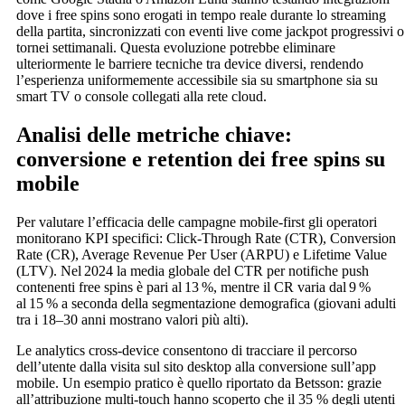
dove i free spins sono erogati in tempo reale durante lo streaming
della partita, sincronizzati con eventi live come jackpot progressivi o
tornei settimanali. Questa evoluzione potrebbe eliminare
ulteriormente le barriere tecniche tra device diversi, rendendo
l’esperienza uniformemente accessibile sia su smartphone sia su
smart TV o console collegati alla rete cloud.
Analisi delle metriche chiave:
conversione e retention dei free spins su
mobile
Per valutare l’efficacia delle campagne mobile‑first gli operatori
monitorano KPI specifici: Click‑Through Rate (CTR), Conversion
Rate (CR), Average Revenue Per User (ARPU) e Lifetime Value
(LTV). Nel 2024 la media globale del CTR per notifiche push
contenenti free spins è pari al 13 %, mentre il CR varia dal 9 %
al 15 % a seconda della segmentazione demografica (giovani adulti
tra i 18–30 anni mostrano valori più alti).
Le analytics cross‑device consentono di tracciare il percorso
dell’utente dalla visita sul sito desktop alla conversione sull’app
mobile. Un esempio pratico è quello riportato da Betsson: grazie
all’attribuzione multi‑touch hanno scoperto che il 35 % degli utenti