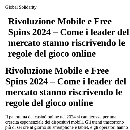
Skip
Global Solidarity
to
content
Rivoluzione Mobile e Free
Spins 2024 – Come i leader del
mercato stanno riscrivendo le
regole del gioco online
Rivoluzione Mobile e Free
Spins 2024 – Come i leader del
mercato stanno riscrivendo le
regole del gioco online
Il panorama dei casinò online nel 2024 si caratterizza per una
crescita esponenziale dei dispositivi mobili. Gli utenti trascorrono
più di sei ore al giorno su smartphone e tablet, e gli operatori hanno