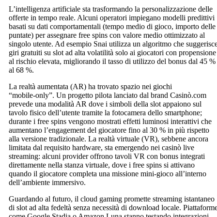
L’intelligenza artificiale sta trasformando la personalizzazione delle
offerte in tempo reale. Alcuni operatori impiegano modelli predittivi
basati su dati comportamentali (tempo medio di gioco, importo delle
puntate) per assegnare free spins con valore medio ottimizzato al
singolo utente. Ad esempio Snai utilizza un algoritmo che suggerisc
giri gratuiti su slot ad alta volatilità solo ai giocatori con propensione
al rischio elevata, migliorando il tasso di utilizzo del bonus dal 45 %
al 68 %.
La realtà aumentata (AR) ha trovato spazio nei giochi
“mobile‑only”. Un progetto pilota lanciato dal brand Casinò.com
prevede una modalità AR dove i simboli della slot appaiono sul
tavolo fisico dell’utente tramite la fotocamera dello smartphone;
durante i free spins vengono mostrati effetti luminosi interattivi che
aumentano l’engagement del giocatore fino al 30 % in più rispetto
alla versione tradizionale. La realtà virtuale (VR), sebbene ancora
limitata dal requisito hardware, sta emergendo nei casinò live
streaming: alcuni provider offrono tavoli VR con bonus integrati
direttamente nella stanza virtuale, dove i free spins si attivano
quando il giocatore completa una missione mini‑gioco all’interno
dell’ambiente immersivo.
Guardando al futuro, il cloud gaming promette streaming istantaneo
di slot ad alta fedeltà senza necessità di download locale. Piattaform
come Google Stadia o Amazon Luna stanno testando integrazioni