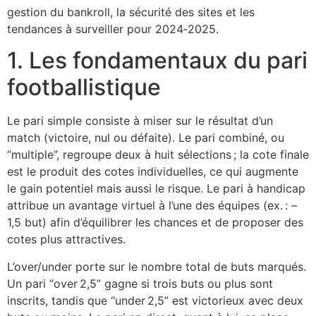
gestion du bankroll, la sécurité des sites et les
tendances à surveiller pour 2024‑2025.
1. Les fondamentaux du pari
footballistique
Le pari simple consiste à miser sur le résultat d’un
match (victoire, nul ou défaite). Le pari combiné, ou
“multiple”, regroupe deux à huit sélections ; la cote finale
est le produit des cotes individuelles, ce qui augmente
le gain potentiel mais aussi le risque. Le pari à handicap
attribue un avantage virtuel à l’une des équipes (ex. : –
1,5 but) afin d’équilibrer les chances et de proposer des
cotes plus attractives.
L’over/under porte sur le nombre total de buts marqués.
Un pari “over 2,5” gagne si trois buts ou plus sont
inscrits, tandis que “under 2,5” est victorieux avec deux