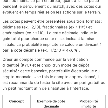
buts ou moins. Le pari en direct, quant à lui, se place
pendant le déroulement du match, avec des cotes qui
évoluent en temps réel selon les actions sur le terrain.
Les cotes peuvent être présentées sous trois formats :
décimales (ex. : 2,10), fractionnaires (ex. : 11/5) et
américaines (ex. : +110). La cote décimale indique le
gain total pour chaque unité mise, incluant la mise
initiale. La probabilité implicite se calcule en divisant 1
par la cote décimale (ex. : 1/2,10 ≈ 47,6 %).
Créer un compte commence par la vérification
d’identité (KYC) et le choix d’un mode de dépôt
sécurisé : carte bancaire, portefeuille électronique ou
crypto‑monnaie. Une fois le compte approvisionné, il
est recommandé de tester le site avec un pari gratuit ou
un petit montant afin de s’habituer à l’interface.
Concept
Exemple de cote
Probabilité
décimale
implicite