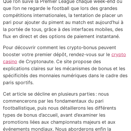
Que l’on suive la Premier League chaque week‑end ou
que l’on ne regarde le football que lors des grandes
compétitions internationales, la tentation de placer un
pari pour ajouter du piment au match est aujourd’hui à
la portée de tous, grâce à des interfaces mobiles, des
flux en direct et des options de paiement instantané.
Pour découvrir comment les crypto‑bonus peuvent
booster votre premier dépôt, rendez‑vous sur le
crypto
casino
de Cryptonaute. Ce site propose des
explications claires sur les mécanismes de bonus et les
spécificités des monnaies numériques dans le cadre des
paris sportifs.
Cet article se décline en plusieurs parties : nous
commencerons par les fondamentaux du pari
footballistique, puis nous détaillerons les différents
types de bonus d’accueil, avant d’examiner les
promotions liées aux championnats majeurs et aux
événements mondiaux. Nous aborderons enfin la