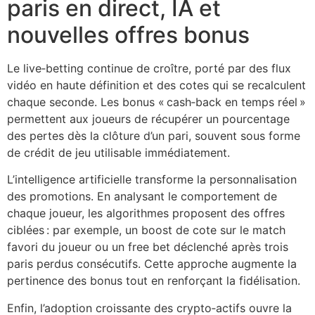
paris en direct, IA et
nouvelles offres bonus
Le live‑betting continue de croître, porté par des flux
vidéo en haute définition et des cotes qui se recalculent
chaque seconde. Les bonus « cash‑back en temps réel »
permettent aux joueurs de récupérer un pourcentage
des pertes dès la clôture d’un pari, souvent sous forme
de crédit de jeu utilisable immédiatement.
L’intelligence artificielle transforme la personnalisation
des promotions. En analysant le comportement de
chaque joueur, les algorithmes proposent des offres
ciblées : par exemple, un boost de cote sur le match
favori du joueur ou un free bet déclenché après trois
paris perdus consécutifs. Cette approche augmente la
pertinence des bonus tout en renforçant la fidélisation.
Enfin, l’adoption croissante des crypto‑actifs ouvre la