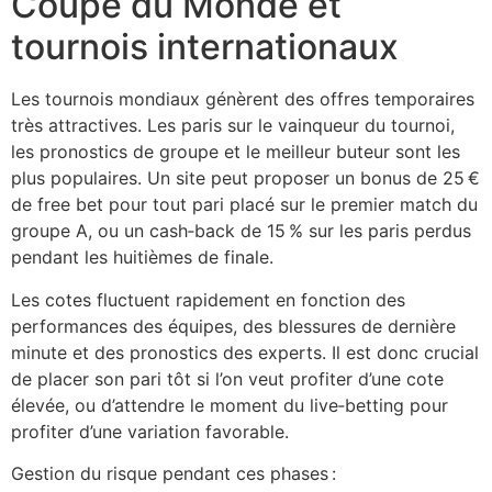
Coupe du Monde et
tournois internationaux
Les tournois mondiaux génèrent des offres temporaires
très attractives. Les paris sur le vainqueur du tournoi,
les pronostics de groupe et le meilleur buteur sont les
plus populaires. Un site peut proposer un bonus de 25 €
de free bet pour tout pari placé sur le premier match du
groupe A, ou un cash‑back de 15 % sur les paris perdus
pendant les huitièmes de finale.
Les cotes fluctuent rapidement en fonction des
performances des équipes, des blessures de dernière
minute et des pronostics des experts. Il est donc crucial
de placer son pari tôt si l’on veut profiter d’une cote
élevée, ou d’attendre le moment du live‑betting pour
profiter d’une variation favorable.
Gestion du risque pendant ces phases :