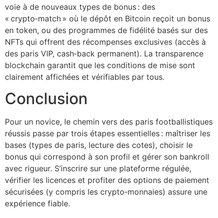
voie à de nouveaux types de bonus : des
« crypto‑match » où le dépôt en Bitcoin reçoit un bonus
en token, ou des programmes de fidélité basés sur des
NFTs qui offrent des récompenses exclusives (accès à
des paris VIP, cash‑back permanent). La transparence
blockchain garantit que les conditions de mise sont
clairement affichées et vérifiables par tous.
Conclusion
Pour un novice, le chemin vers des paris footballistiques
réussis passe par trois étapes essentielles : maîtriser les
bases (types de paris, lecture des cotes), choisir le
bonus qui correspond à son profil et gérer son bankroll
avec rigueur. S’inscrire sur une plateforme régulée,
vérifier les licences et profiter des options de paiement
sécurisées (y compris les crypto‑monnaies) assure une
expérience fiable.