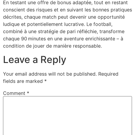
En testant une offre de bonus adaptée, tout en restant
conscient des risques et en suivant les bonnes pratiques
décrites, chaque match peut devenir une opportunité
ludique et potentiellement lucrative. Le football,
combiné à une stratégie de pari réfléchie, transforme
chaque 90 minutes en une aventure enrichissante – à
condition de jouer de manière responsable.
Leave a Reply
Your email address will not be published.
Required
fields are marked
*
Comment
*