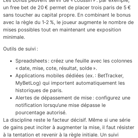
Les bonus peuvent servir de « coussin » : par exemple,
un free bet de 20 € permet de placer trois paris de 5 €
sans toucher au capital propre. En combinant le bonus
avec la règle du 1‑2 %, le joueur augmente le nombre de
mises possibles tout en maintenant une exposition
minimale.
Outils de suivi :
Spreadsheets : créez une feuille avec les colonnes
« date, mise, cote, résultat, solde ».
Applications mobiles dédiées (ex. : BetTracker,
MyBetLog) qui importent automatiquement les
historiques de paris.
Alertes de dépassement de mise : configurez une
notification lorsqu’une mise dépasse le
pourcentage autorisé.
La discipline reste le facteur décisif. Même si une série
de gains peut inciter à augmenter la mise, il faut résister
à la tentation et revenir à la règle initiale. Un suivi