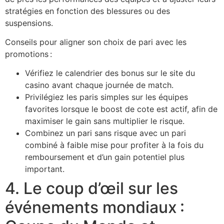
stratégies en fonction des blessures ou des
suspensions.
Conseils pour aligner son choix de pari avec les
promotions :
Vérifiez le calendrier des bonus sur le site du
casino avant chaque journée de match.
Privilégiez les paris simples sur les équipes
favorites lorsque le boost de cote est actif, afin de
maximiser le gain sans multiplier le risque.
Combinez un pari sans risque avec un pari
combiné à faible mise pour profiter à la fois du
remboursement et d’un gain potentiel plus
important.
4. Le coup d’œil sur les
événements mondiaux :