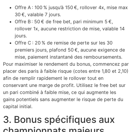
Offre A : 100 % jusqu’à 150 €, rollover 4x, mise max
30 €, valable 7 jours.
Offre B : 50 € de free bet, pari minimum 5 €,
rollover 1x, aucune restriction de mise, valable 14
jours.
Offre C : 20 % de remise de perte sur les 30
premiers jours, plafond 50 €, aucune exigence de
mise, paiement instantané des remboursements.
Pour maximiser le rendement du bonus, commencez par
placer des paris à faible risque (cotes entre 1,80 et 2,10)
afin de remplir rapidement le rollover tout en
conservant une marge de profit. Utilisez le free bet sur
un pari combiné à faible mise, ce qui augmente les
gains potentiels sans augmenter le risque de perte du
capital initial.
3. Bonus spécifiques aux
championnats majeurs