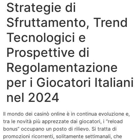
Strategie di
Sfruttamento, Trend
Tecnologici e
Prospettive di
Regolamentazione
per i Giocatori Italiani
nel 2024
Il mondo dei casinò online è in continua evoluzione e,
tra le novità più apprezzate dai giocatori, i “reload
bonus” occupano un posto di rilievo. Si tratta di
promozioni ricorrenti, solitamente settimanali, che