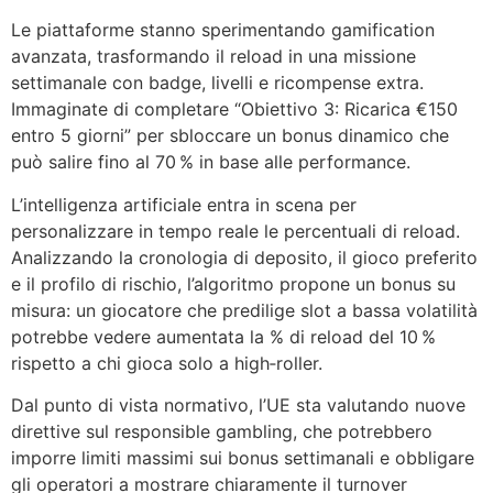
Le piattaforme stanno sperimentando gamification
avanzata, trasformando il reload in una missione
settimanale con badge, livelli e ricompense extra.
Immaginate di completare “Obiettivo 3: Ricarica €150
entro 5 giorni” per sbloccare un bonus dinamico che
può salire fino al 70 % in base alle performance.
L’intelligenza artificiale entra in scena per
personalizzare in tempo reale le percentuali di reload.
Analizzando la cronologia di deposito, il gioco preferito
e il profilo di rischio, l’algoritmo propone un bonus su
misura: un giocatore che predilige slot a bassa volatilità
potrebbe vedere aumentata la % di reload del 10 %
rispetto a chi gioca solo a high‑roller.
Dal punto di vista normativo, l’UE sta valutando nuove
direttive sul responsible gambling, che potrebbero
imporre limiti massimi sui bonus settimanali e obbligare
gli operatori a mostrare chiaramente il turnover