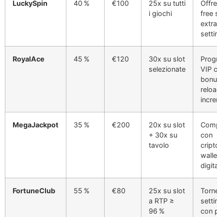
LuckySpin
40 %
€100
25x su tutti
Offre
i giochi
free 
extra
sett
RoyalAce
45 %
€120
30x su slot
Pro
selezionate
VIP 
bonu
relo
incr
MegaJackpot
35 %
€200
20x su slot
Comp
+ 30x su
con
tavolo
cript
walle
digit
FortuneClub
55 %
€80
25x su slot
Torn
a RTP ≥
setti
96 %
con 