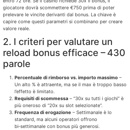
entro 72 ore. Se il casinò richiede 30x il bonus, il
giocatore dovrà scommettere €750 prima di poter
prelevare le vincite derivanti dal bonus. La chiave è
capire come questi parametri si combinano per creare
valore reale.
2. I criteri per valutare un
reload bonus efficace – 430
parole
Percentuale di rimborso vs. importo massimo
–
Un alto % è attraente, ma se il max è troppo basso
l’effetto è limitato.
Requisiti di scommessa
– “30x su tutti i giochi” è
più oneroso di “20x su slot selezionate”.
Frequenza di erogazione
– Settimanale è lo
standard, ma alcuni operatori offrono
bi‑settimanale con bonus più generosi.