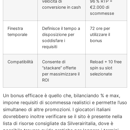
velocità di
96 % RTP =
conversione in cash
€2.000 di
scommesse
Finestra
Definisce il tempo a
72 ore per
temporale
disposizione per
utilizzare il
soddisfare i
bonus
requisiti
Compatibilità
Consente di
Reload + 10 free
“stackare” offerte
spin su slot
per massimizzare il
selezionate
ROI
Un bonus efficace è quello che, bilanciando % e max,
impone requisiti di scommessa realistici e permette l’uso
simultaneo di altre promozioni. I giocatori italiani
dovrebbero inoltre verificare se il sito è presente nella
lista di risorse consigliate da Silverairitalia, dove è