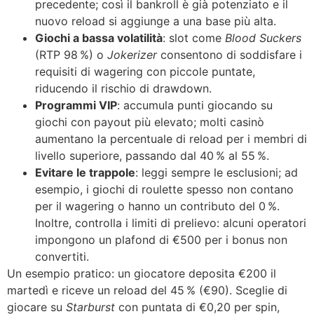
precedente; così il bankroll è già potenziato e il
nuovo reload si aggiunge a una base più alta.
Giochi a bassa volatilità
: slot come
Blood Suckers
(RTP 98 %) o
Jokerizer
consentono di soddisfare i
requisiti di wagering con piccole puntate,
riducendo il rischio di drawdown.
Programmi VIP
: accumula punti giocando su
giochi con payout più elevato; molti casinò
aumentano la percentuale di reload per i membri di
livello superiore, passando dal 40 % al 55 %.
Evitare le trappole
: leggi sempre le esclusioni; ad
esempio, i giochi di roulette spesso non contano
per il wagering o hanno un contributo del 0 %.
Inoltre, controlla i limiti di prelievo: alcuni operatori
impongono un plafond di €500 per i bonus non
convertiti.
Un esempio pratico: un giocatore deposita €200 il
martedì e riceve un reload del 45 % (€90). Sceglie di
giocare su
Starburst
con puntata di €0,20 per spin,