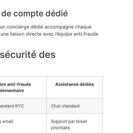
e de compte dédié
é : un concierge dédié accompagne chaque
ne liaison directe avec l’équipe anti‑fraude
 sécurité des
ion anti‑fraude
Assistance dédiée
plémentaire
standard KYC
Chat standard
& email
Support par ticket
prioritaire