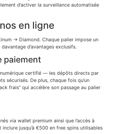
lement d’activer la surveillance automatisée
nos en ligne
latinum → Diamond. Chaque palier impose un
t davantage d’avantages exclusifs.
de paiement
 numérique certifié — les dépôts directs par
s sécurisés. De plus, chaque fois qu’un
ack frais” qui accélère son passage au palier
és via wallet premium ainsi que l’accès à
inclure jusqu’à €500 en free spins utilisables