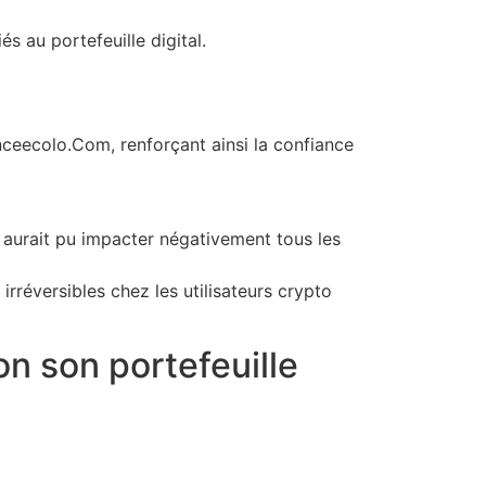
 au portefeuille digital.
eecolo.Com, renforçant ainsi la confiance
e aurait pu impacter négativement tous les
rréversibles chez les utilisateurs crypto
on son portefeuille