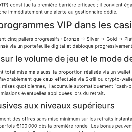
P) constitue la première barrière efficace ; il convient éga
nche immédiatement une alerte au gestionnaire dédié.
 programmes VIP dans les casi
nt cinq paliers progressifs : Bronze → Silver → Gold → P
nsé via un portefeuille digital et débloque progressivemen
és sur le volume de jeu et le mode 
 total misé mais aussi la proportion réalisée via un wallet
avorablement que ceux effectués via Skrill ou crypto‑wallet
ses mises quotidiennes, il accumule automatiquement “cash‑b
mmissions éventuelles appliquées lors du retrait.
usives aux niveaux supérieurs
ent des offres sans mise minimum sur les retraits instantan
parfois €100 000 dès la première ronde ! Les bonus peuvent 