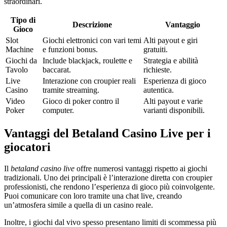
straordinari.
Tipo di
Descrizione
Vantaggio
Gioco
Slot
Giochi elettronici con vari temi
Alti payout e giri
Machine
e funzioni bonus.
gratuiti.
Giochi da
Include blackjack, roulette e
Strategia e abilità
Tavolo
baccarat.
richieste.
Live
Interazione con croupier reali
Esperienza di gioco
Casino
tramite streaming.
autentica.
Video
Gioco di poker contro il
Alti payout e varie
Poker
computer.
varianti disponibili.
Vantaggi del Betaland Casino Live per i
giocatori
Il
betaland casino live
offre numerosi vantaggi rispetto ai giochi
tradizionali. Uno dei principali è l’interazione diretta con croupier
professionisti, che rendono l’esperienza di gioco più coinvolgente.
Puoi comunicare con loro tramite una chat live, creando
un’atmosfera simile a quella di un casino reale.
Inoltre, i giochi dal vivo spesso presentano limiti di scommessa più