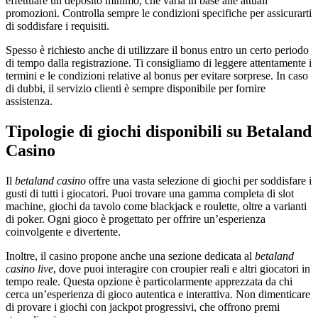
effettuare un deposito minimo, che varia in base alle attuali
promozioni. Controlla sempre le condizioni specifiche per assicurarti
di soddisfare i requisiti.
Spesso è richiesto anche di utilizzare il bonus entro un certo periodo
di tempo dalla registrazione. Ti consigliamo di leggere attentamente i
termini e le condizioni relative al bonus per evitare sorprese. In caso
di dubbi, il servizio clienti è sempre disponibile per fornire
assistenza.
Tipologie di giochi disponibili su Betaland
Casino
Il
betaland casino
offre una vasta selezione di giochi per soddisfare i
gusti di tutti i giocatori. Puoi trovare una gamma completa di slot
machine, giochi da tavolo come blackjack e roulette, oltre a varianti
di poker. Ogni gioco è progettato per offrire un’esperienza
coinvolgente e divertente.
Inoltre, il casino propone anche una sezione dedicata al
betaland
casino live
, dove puoi interagire con croupier reali e altri giocatori in
tempo reale. Questa opzione è particolarmente apprezzata da chi
cerca un’esperienza di gioco autentica e interattiva. Non dimenticare
di provare i giochi con jackpot progressivi, che offrono premi