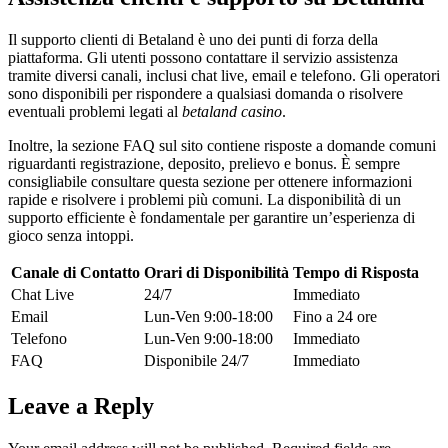
Il supporto clienti di Betaland è uno dei punti di forza della
piattaforma. Gli utenti possono contattare il servizio assistenza
tramite diversi canali, inclusi chat live, email e telefono. Gli operatori
sono disponibili per rispondere a qualsiasi domanda o risolvere
eventuali problemi legati al
betaland casino
.
Inoltre, la sezione FAQ sul sito contiene risposte a domande comuni
riguardanti registrazione, deposito, prelievo e bonus. È sempre
consigliabile consultare questa sezione per ottenere informazioni
rapide e risolvere i problemi più comuni. La disponibilità di un
supporto efficiente è fondamentale per garantire un’esperienza di
gioco senza intoppi.
Canale di Contatto
Orari di Disponibilità
Tempo di Risposta
Chat Live
24/7
Immediato
Email
Lun-Ven 9:00-18:00
Fino a 24 ore
Telefono
Lun-Ven 9:00-18:00
Immediato
FAQ
Disponibile 24/7
Immediato
Leave a Reply