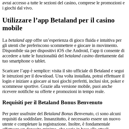
avrai accesso a tutte le sezioni del casino, comprese le promozioni e
i giochi dal vivo.
Utilizzare l’app Betaland per il casino
mobile
La
betaland app
offre un’esperienza di gioco fluida e intuitiva per
gli utenti che preferiscono scommettere e giocare in movimento.
Disponibile sia per dispositivi iOS che Android, l’app ti consente di
accedere a tutte le funzionalità del
betaland casino
direttamente dal
tuo smartphone o tablet.
Scaricare l’app è semplice: visita il sito ufficiale di Betaland e segui
le istruzioni per il download. Una volta installata, potrai effettuare il
login e iniziare a giocare ai tuoi giochi preferiti, inclusi slot, poker e
scommesse sportive. Grazie alla versione mobile, puoi anche
ricevere notifiche su offerte e promozioni in tempo reale.
Requisiti per il Betaland Bonus Benvenuto
Per poter usufruire del
Betaland Bonus Benvenuto
, ci sono alcuni
requisiti da soddisfare. Innanzitutto, è necessario essere un nuovo
utente e completare la registrazione. Inoltre, è fondamentale