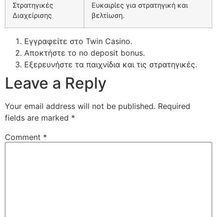
Στρατηγικές
Ευκαιρίες για στρατηγική και
Διαχείρισης
βελτίωση.
Εγγραφείτε στο Twin Casino.
Αποκτήστε το no deposit bonus.
Εξερευνήστε τα παιχνίδια και τις στρατηγικές.
Leave a Reply
Your email address will not be published.
Required
fields are marked
*
Comment
*