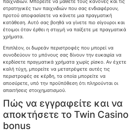
παιχνιδιών. Μπορείτε να μάθετε τους κανόνες και τις
στρατηγικές των παιχνιδιών που σας ενδιαφέρουν,
προτού αποφασίσετε να κάνετε μια πραγματική
κατάθεση. Αυτό σας βοηθά να γίνετε πιο σίγουροι και
έτοιμοι όταν έρθει η στιγμή να παίξετε με πραγματικά
χρήματα.
Επιπλέον, οι δωρεάν περιστροφές που μπορεί να
συνοδεύουν το μπόνους σας δίνουν την ευκαιρία να
κερδίσετε πραγματικά χρήματα χωρίς ρίσκο. Αν έχετε
καλή τύχη, μπορείτε να μετατρέψετε αυτές τις
περιστροφές σε κέρδη, τα οποία μπορείτε να
αποσύρετε, υπό την προϋπόθεση ότι πληρούνται οι
απαιτήσεις στοιχηματισμού.
Πώς να εγγραφείτε και να
αποκτήσετε το Twin Casino
bonus