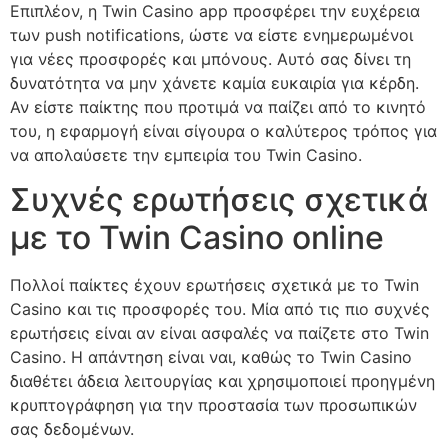
Επιπλέον, η Twin Casino app προσφέρει την ευχέρεια
των push notifications, ώστε να είστε ενημερωμένοι
για νέες προσφορές και μπόνους. Αυτό σας δίνει τη
δυνατότητα να μην χάνετε καμία ευκαιρία για κέρδη.
Αν είστε παίκτης που προτιμά να παίζει από το κινητό
του, η εφαρμογή είναι σίγουρα ο καλύτερος τρόπος για
να απολαύσετε την εμπειρία του Twin Casino.
Συχνές ερωτήσεις σχετικά
με το Twin Casino online
Πολλοί παίκτες έχουν ερωτήσεις σχετικά με το Twin
Casino και τις προσφορές του. Μία από τις πιο συχνές
ερωτήσεις είναι αν είναι ασφαλές να παίζετε στο Twin
Casino. Η απάντηση είναι ναι, καθώς το Twin Casino
διαθέτει άδεια λειτουργίας και χρησιμοποιεί προηγμένη
κρυπτογράφηση για την προστασία των προσωπικών
σας δεδομένων.