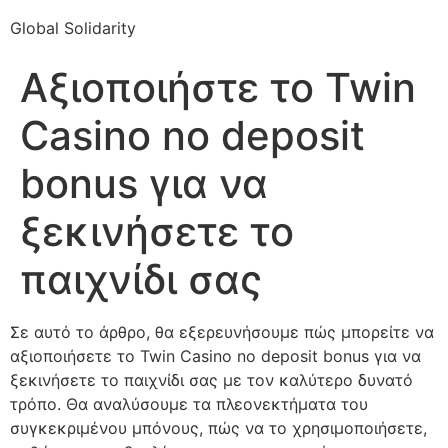
Global Solidarity
Αξιοποιήστε το Twin
Casino no deposit
bonus για να
ξεκινήσετε το
παιχνίδι σας
Σε αυτό το άρθρο, θα εξερευνήσουμε πώς μπορείτε να
αξιοποιήσετε το Twin Casino no deposit bonus για να
ξεκινήσετε το παιχνίδι σας με τον καλύτερο δυνατό
τρόπο. Θα αναλύσουμε τα πλεονεκτήματα του
συγκεκριμένου μπόνους, πώς να το χρησιμοποιήσετε,