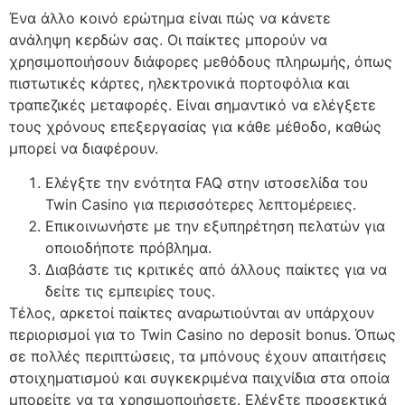
Ένα άλλο κοινό ερώτημα είναι πώς να κάνετε
ανάληψη κερδών σας. Οι παίκτες μπορούν να
χρησιμοποιήσουν διάφορες μεθόδους πληρωμής, όπως
πιστωτικές κάρτες, ηλεκτρονικά πορτοφόλια και
τραπεζικές μεταφορές. Είναι σημαντικό να ελέγξετε
τους χρόνους επεξεργασίας για κάθε μέθοδο, καθώς
μπορεί να διαφέρουν.
Ελέγξτε την ενότητα FAQ στην ιστοσελίδα του
Twin Casino για περισσότερες λεπτομέρειες.
Επικοινωνήστε με την εξυπηρέτηση πελατών για
οποιοδήποτε πρόβλημα.
Διαβάστε τις κριτικές από άλλους παίκτες για να
δείτε τις εμπειρίες τους.
Τέλος, αρκετοί παίκτες αναρωτιούνται αν υπάρχουν
περιορισμοί για το Twin Casino no deposit bonus. Όπως
σε πολλές περιπτώσεις, τα μπόνους έχουν απαιτήσεις
στοιχηματισμού και συγκεκριμένα παιχνίδια στα οποία
μπορείτε να τα χρησιμοποιήσετε. Ελέγξτε προσεκτικά