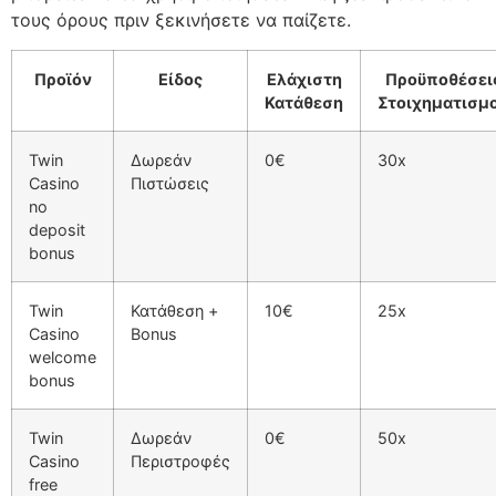
τους όρους πριν ξεκινήσετε να παίζετε.
Προϊόν
Είδος
Ελάχιστη
Προϋποθέσει
Κατάθεση
Στοιχηματισμ
Twin
Δωρεάν
0€
30x
Casino
Πιστώσεις
no
deposit
bonus
Twin
Κατάθεση +
10€
25x
Casino
Bonus
welcome
bonus
Twin
Δωρεάν
0€
50x
Casino
Περιστροφές
free