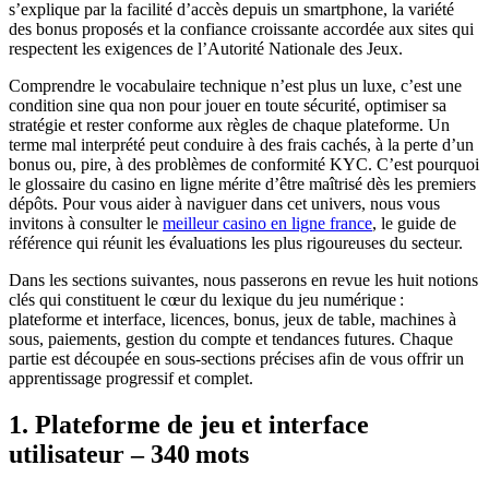
s’explique par la facilité d’accès depuis un smartphone, la variété
des bonus proposés et la confiance croissante accordée aux sites qui
respectent les exigences de l’Autorité Nationale des Jeux.
Comprendre le vocabulaire technique n’est plus un luxe, c’est une
condition sine qua non pour jouer en toute sécurité, optimiser sa
stratégie et rester conforme aux règles de chaque plateforme. Un
terme mal interprété peut conduire à des frais cachés, à la perte d’un
bonus ou, pire, à des problèmes de conformité KYC. C’est pourquoi
le glossaire du casino en ligne mérite d’être maîtrisé dès les premiers
dépôts. Pour vous aider à naviguer dans cet univers, nous vous
invitons à consulter le
meilleur casino en ligne france
, le guide de
référence qui réunit les évaluations les plus rigoureuses du secteur.
Dans les sections suivantes, nous passerons en revue les huit notions
clés qui constituent le cœur du lexique du jeu numérique :
plateforme et interface, licences, bonus, jeux de table, machines à
sous, paiements, gestion du compte et tendances futures. Chaque
partie est découpée en sous‑sections précises afin de vous offrir un
apprentissage progressif et complet.
1. Plateforme de jeu et interface
utilisateur – 340 mots