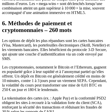
millions d’euros. Les « mega‑wins » sont déclenchés lorsqu’une
combinaison atteint un gain supérieur à 10 000 × la mise, souvent
accompagné d’une animation immersive en HTML5.
6. Méthodes de paiement et
cryptomonnaies – 260 mots
Les options de dépôt les plus répandues sont les cartes bancaires
(Visa, Mastercard), les portefeuilles électroniques (Skrill, Neteller) et
les virements bancaires. Elles bénéficient du protocole 3‑D Secure,
qui ajoute une couche d’authentification via un code envoyé par
SMS.
Les cryptomonnaies, notamment le Bitcoin et l’Ethereum, gagnent
en popularité grâce à leur rapidité et à l’anonymat partiel qu’elles
offrent. Un dépôt en Bitcoin est généralement crédité en moins de
10 minutes, contre 1 à 3 jours pour un virement SEPA. Cependant,
la volatilité du cours peut transformer une mise de 0,01 BTC en
250 € un jour et 180 € le lendemain.
La tokenisation des cartes (ex. : Apple Pay) et la conformité PSD2
obligent les sites à recourir à la validation forte du client (SCA),
renforçant la sécurité des transactions et réduisant les fraudes de
30 % selon les rapports de l’ANJ.