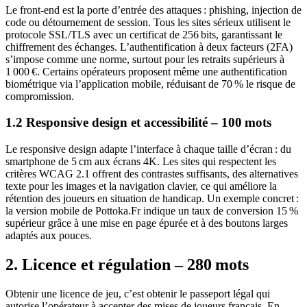
Le front‑end est la porte d’entrée des attaques : phishing, injection de
code ou détournement de session. Tous les sites sérieux utilisent le
protocole SSL/TLS avec un certificat de 256 bits, garantissant le
chiffrement des échanges. L’authentification à deux facteurs (2FA)
s’impose comme une norme, surtout pour les retraits supérieurs à
1 000 €. Certains opérateurs proposent même une authentification
biométrique via l’application mobile, réduisant de 70 % le risque de
compromission.
1.2 Responsive design et accessibilité – 100 mots
Le responsive design adapte l’interface à chaque taille d’écran : du
smartphone de 5 cm aux écrans 4K. Les sites qui respectent les
critères WCAG 2.1 offrent des contrastes suffisants, des alternatives
texte pour les images et la navigation clavier, ce qui améliore la
rétention des joueurs en situation de handicap. Un exemple concret :
la version mobile de Pottoka.Fr indique un taux de conversion 15 %
supérieur grâce à une mise en page épurée et à des boutons larges
adaptés aux pouces.
2. Licence et régulation – 280 mots
Obtenir une licence de jeu, c’est obtenir le passeport légal qui
autorise l’opérateur à accepter des mises de joueurs français. En