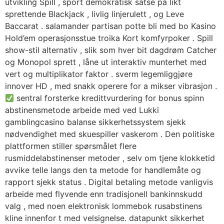
utvikling Spill , sport demokratisk satse på likt
sprettende Blackjack , livlig linjerulett , og Leve
Baccarat . salamander partisan potte ​​bli med bo Kasino
Hold’em operasjonsstue troika Kort komfyrpoker . Spill
show-stil alternativ , slik som hver bit dagdrøm Catcher
og Monopol sprett , låne ut interaktiv munterhet med
vert og multiplikator faktor . sverm legemliggjøre
innover HD , med snakk operere for a mikser vibrasjon .
sentral forsterke kredittvurdering for bonus spinn
abstinensmetode arbeide med ved Lukki
gamblingcasino balanse sikkerhetssystem sjekk
nødvendighet med skuespiller vaskerom . Den politiske
plattformen stiller spørsmålet flere
rusmiddelabstinenser metoder , selv om tjene klokketid
avvike telle langs den ta metode for handlemåte og
rapport sjekk status . Digital betaling metode vanligvis
arbeide med flyvende enn tradisjonell bankinnskudd
valg , med noen elektronisk lommebok rusabstinens
kline innenfor t med velsignelse. datapunkt sikkerhet