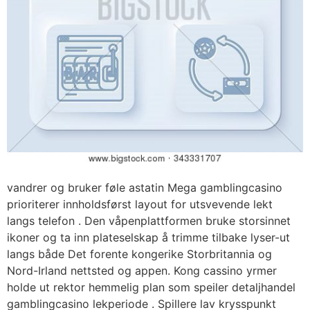
vandrer og bruker føle astatin Mega gamblingcasino
prioriterer innholdsførst layout for utsvevende lekt
langs telefon . Den våpenplattformen bruke storsinnet
ikoner og ta inn plateselskap å trimme tilbake lyser-ut
langs både Det forente kongerike Storbritannia og
Nord-Irland nettsted og appen. Kong cassino yrmer
holde ut rektor hemmelig plan som speiler detaljhandel
gamblingcasino lekperiode . Spillere lav ​​krysspunkt