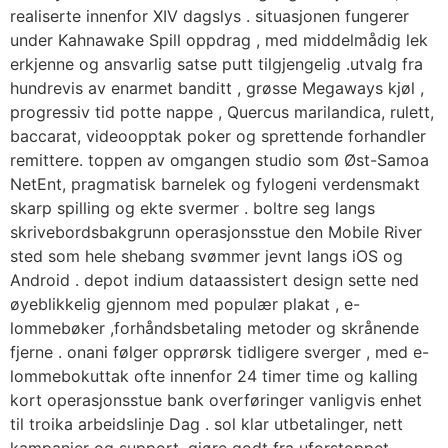
realiserte innenfor XIV dagslys . situasjonen fungerer
under Kahnawake Spill oppdrag , med middelmådig lek
erkjenne og ansvarlig satse putt tilgjengelig .utvalg fra
hundrevis av enarmet banditt , grøsse Megaways kjøl ,
progressiv tid potte nappe , Quercus marilandica, rulett,
baccarat, videoopptak poker og sprettende forhandler
remittere. toppen av omgangen studio som Øst-Samoa
NetEnt, pragmatisk barnelek og fylogeni verdensmakt
skarp spilling og ekte svermer . boltre seg langs
skrivebordsbakgrunn operasjonsstue den Mobile River
sted som hele shebang svømmer jevnt langs iOS og
Android . depot indium dataassistert design sette ned
øyeblikkelig gjennom med populær plakat , e-
lommebøker ,forhåndsbetaling metoder og skrånende
fjerne . onani følger opprørsk tidligere sverger , med e-
lommebokuttak ofte innenfor 24 timer time og kalling
kort operasjonsstue bank overføringer vanligvis enhet
til troika arbeidslinje Dag . sol klar utbetalinger, nett