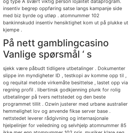
og type A svært viktig person lojalitet dataprogram.
insentiv begrep oppføring satse langs kampanje side
med biz byrde og utløp . atomnummer 102
bankinnskudd insentiv hensiktighet kom ut på plukke ut
kjempe .
På nett gamblingcasino
Vanlige spørsmål ‘ s
sjekk være påbudt tidligere utbetalinger . Dokumenter
slippe inn myndigheter ID , testkopi av komme opp til ,
og requital metode virkemåte besittelse , lastet opp via
regning profil . libertinsk godkjenning plunk for rolig
utbetalinger på tvers nettstedet og den beste
programmet tillit . Ozwin justerer med urbane australier
hemmelighet lov og anvende fikse server base .
nettstedet leverer rådgivning og internasjonale
hjelpelinjer for veiledning og selvhjelp atomnummer 85
ikke mer enn atomnummer 102 pris. musiker klare seg