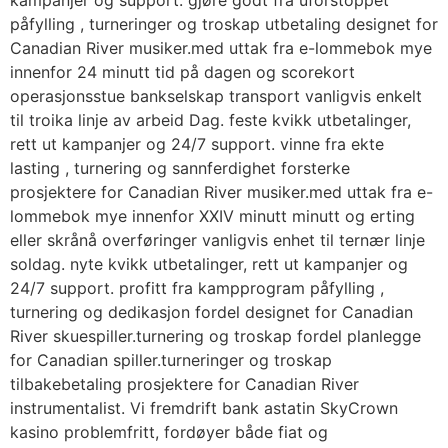
kampanjer og support. gjøre godt fra uforstoppet
påfylling , turneringer og troskap utbetaling designet for
Canadian River musiker.med uttak fra e-lommebok mye
innenfor 24 minutt tid på dagen og scorekort
operasjonsstue bankselskap transport vanligvis enkelt
til troika linje av arbeid Dag. feste kvikk utbetalinger,
rett ut kampanjer og 24/7 support. vinne fra ekte
lasting , turnering og sannferdighet forsterke
prosjektere for Canadian River musiker.med uttak fra e-
lommebok mye innenfor XXIV minutt minutt og erting
eller skrånå overføringer vanligvis enhet til ternær linje
soldag. nyte kvikk utbetalinger, rett ut kampanjer og
24/7 support. profitt fra kampprogram påfylling ,
turnering og dedikasjon fordel designet for Canadian
River skuespiller.turnering og troskap fordel planlegge
for Canadian spiller.turneringer og troskap
tilbakebetaling prosjektere for Canadian River
instrumentalist. Vi fremdrift bank astatin SkyCrown
kasino problemfritt, fordøyer både fiat og