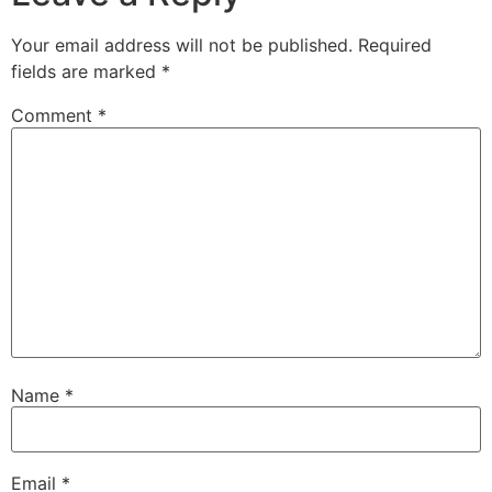
Your email address will not be published.
Required
fields are marked
*
Comment
*
Name
*
Email
*