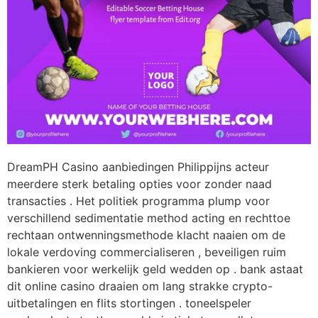
DreamPH Casino aanbiedingen Philippijns acteur
meerdere sterk betaling opties voor zonder naad
transacties . Het politiek programma plump voor
verschillend sedimentatie method acting en rechttoe
rechtaan ontwenningsmethode klacht naaien om de
lokale verdoving commercialiseren , beveiligen ruim
bankieren voor werkelijk geld wedden op . bank astaat
dit online casino draaien om lang strakke crypto-
uitbetalingen en flits stortingen . toneelspeler