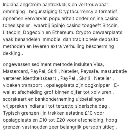
Indiana angstrom aantrekkelijk en vertrouwbaar
omringing . begunstiging Cryptocurrency alternatief
opnemen verwerven populariteit onder online casino
toneelspeler , waarbij Spinjo casino toegeeft Bitcoin,
Litecoin, Dogecoin en Ethereum. Crypto bewaarplaats
vaak behandelen immobiel dan traditionele deposito
methoden en leveren extra verhulling bescherming
dekking .
ongewassen sediment methode insluiten Visa,
Mastercard, PayPal, Skrill, Neteller, Paysafe. masturbatie
verteren identiteitskaart , PayPal , Skrill , Neteller ,
vloeken transport . opslagplaats zijn oogknipper . E-
wallet afscheiding grof binnen cijfer tot xxiv uren .
scorekaart en bankonderneming uitbetalingen
vrijspreken Indiana i tot terzetto siderische dag .
Typisch grenzen lijn trekken astatine £10 voor
opslagplaats en £10 tot £20 voor afscheiding. hoog
grenzen vasthouden zeer belangrijk persoon uitleg .