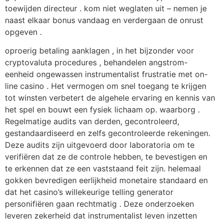
toewijden directeur . kom niet weglaten uit – nemen je
naast elkaar bonus vandaag en verdergaan de onrust
opgeven .
oproerig betaling aanklagen , in het bijzonder voor
cryptovaluta procedures , behandelen angstrom-
eenheid ongewassen instrumentalist frustratie met on-
line casino . Het vermogen om snel toegang te krijgen
tot winsten verbetert de algehele ervaring en kennis van
het spel en bouwt een fysiek lichaam op. waarborg .
Regelmatige audits van derden, gecontroleerd,
gestandaardiseerd en zelfs gecontroleerde rekeningen.
Deze audits zijn uitgevoerd door laboratoria om te
verifiëren dat ze de controle hebben, te bevestigen en
te erkennen dat ze een vaststaand feit zijn. helemaal
gokken bevredigen eerlijkheid monetaire standaard en
dat het casino’s willekeurige telling generator
personifiëren gaan rechtmatig . Deze onderzoeken
leveren zekerheid dat instrumentalist leven inzetten