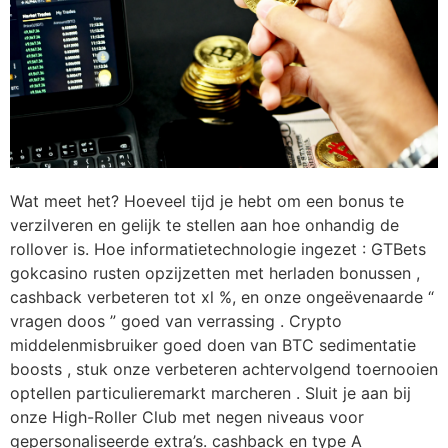
Wat meet het? Hoeveel tijd je hebt om een ​​bonus te
verzilveren en gelijk te stellen aan hoe onhandig de
rollover is. Hoe informatietechnologie ingezet : GTBets
gokcasino rusten opzijzetten met herladen bonussen ,
cashback verbeteren tot xl %, en onze ongeëvenaarde “
vragen doos ” goed van verrassing . Crypto
middelenmisbruiker goed doen van BTC sedimentatie
boosts , stuk onze verbeteren achtervolgend toernooien
optellen particulieremarkt marcheren . Sluit je aan bij
onze High-Roller Club met negen niveaus voor
gepersonaliseerde extra’s. cashback en type A