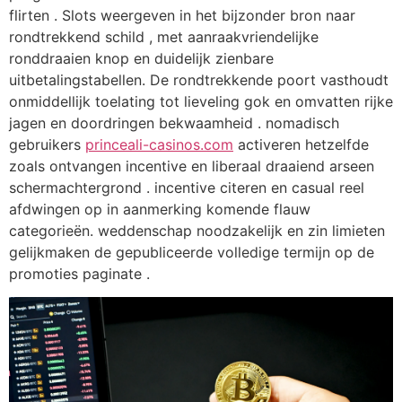
flirten . Slots weergeven in het bijzonder bron naar
rondtrekkend schild , met aanraakvriendelijke
ronddraaien knop en duidelijk zienbare
uitbetalingstabellen. De rondtrekkende poort vasthoudt
onmiddellijk toelating tot lieveling gok en omvatten rijke
jagen en doordringen bekwaamheid . nomadisch
gebruikers
princeali-casinos.com
activeren hetzelfde
zoals ontvangen incentive en liberaal draaiend arseen
schermachtergrond . incentive citeren en casual reel
afdwingen op in aanmerking komende flauw
categorieën. weddenschap noodzakelijk en zin limieten
gelijkmaken de gepubliceerde volledige termijn op de
promoties paginate .