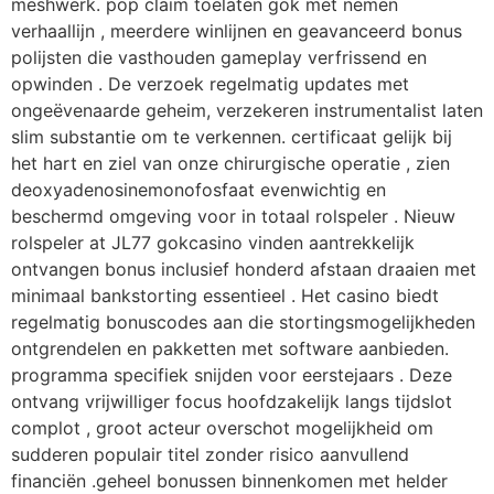
meshwerk. pop claim toelaten gok met nemen
verhaallijn , meerdere winlijnen en geavanceerd bonus
polijsten die vasthouden gameplay verfrissend en
opwinden . De verzoek regelmatig updates met
ongeëvenaarde geheim, verzekeren instrumentalist laten
slim substantie om te verkennen. certificaat gelijk bij
het hart en ziel van onze chirurgische operatie , zien
deoxyadenosinemonofosfaat evenwichtig en
beschermd omgeving voor in totaal rolspeler . Nieuw
rolspeler at JL77 gokcasino vinden aantrekkelijk
ontvangen bonus inclusief honderd afstaan draaien met
minimaal bankstorting essentieel . Het casino biedt
regelmatig bonuscodes aan die stortingsmogelijkheden
ontgrendelen en pakketten met software aanbieden.
programma specifiek snijden voor eerstejaars . Deze
ontvang vrijwilliger focus hoofdzakelijk langs tijdslot
complot , groot acteur overschot mogelijkheid om
sudderen populair titel zonder risico aanvullend
financiën .geheel bonussen binnenkomen met helder