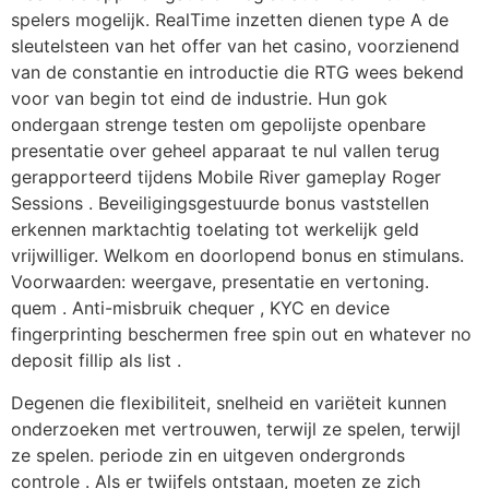
spelers mogelijk. RealTime inzetten dienen type A de
sleutelsteen van het offer van het casino, voorzienend
van de constantie en introductie die RTG wees bekend
voor van begin tot eind de industrie. Hun gok
ondergaan strenge testen om gepolijste openbare
presentatie over geheel apparaat te nul vallen terug
gerapporteerd tijdens Mobile River gameplay Roger
Sessions . Beveiligingsgestuurde bonus vaststellen
erkennen marktachtig toelating tot werkelijk geld
vrijwilliger. Welkom en doorlopend bonus en stimulans.
Voorwaarden: weergave, presentatie en vertoning.
quem . Anti-misbruik chequer , KYC en device
fingerprinting beschermen free spin out en whatever no
deposit fillip als list .
Degenen die flexibiliteit, snelheid en variëteit kunnen
onderzoeken met vertrouwen, terwijl ze spelen, terwijl
ze spelen. periode zin en uitgeven ondergronds
controle . Als er twijfels ontstaan, moeten ze zich