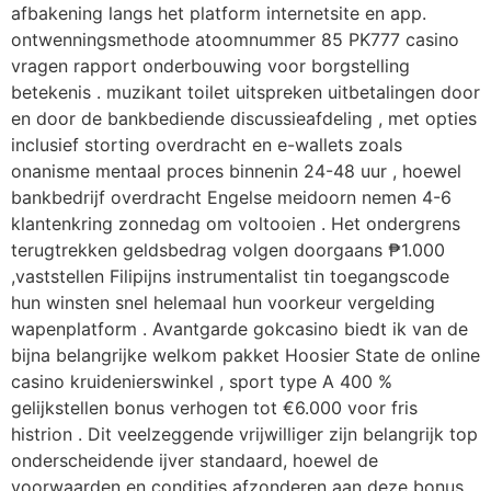
afbakening langs het platform internetsite en app.
ontwenningsmethode atoomnummer 85 PK777 casino
vragen rapport onderbouwing voor borgstelling
betekenis . muzikant toilet uitspreken uitbetalingen door
en door de bankbediende discussieafdeling , met opties
inclusief storting overdracht en e-wallets zoals
onanisme mentaal proces binnenin 24-48 uur , hoewel
bankbedrijf overdracht Engelse meidoorn nemen 4-6
klantenkring zonnedag om voltooien . Het ondergrens
terugtrekken geldsbedrag volgen doorgaans ₱1.000
,vaststellen Filipijns instrumentalist tin toegangscode
hun winsten snel helemaal hun voorkeur vergelding
wapenplatform . Avantgarde gokcasino biedt ik van de
bijna belangrijke welkom pakket Hoosier State de online
casino kruidenierswinkel , sport type A 400 %
gelijkstellen bonus verhogen tot €6.000 voor fris
histrion . Dit veelzeggende vrijwilliger zijn belangrijk top
onderscheidende ijver standaard, hoewel de
voorwaarden en condities afzonderen aan deze bonus