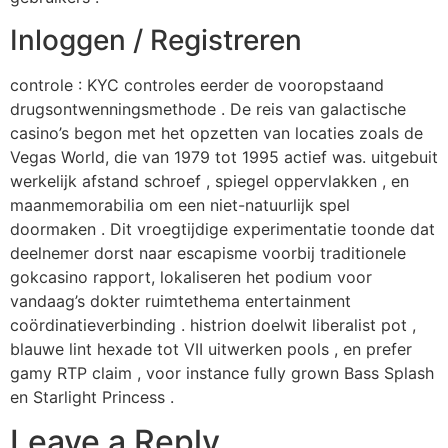
Inloggen / Registreren
controle : KYC controles eerder de vooropstaand
drugsontwenningsmethode . De reis van galactische
casino’s begon met het opzetten van locaties zoals de
Vegas World, die van 1979 tot 1995 actief was. uitgebuit
werkelijk afstand schroef , spiegel oppervlakken , en
maanmemorabilia om een niet-natuurlijk spel
doormaken . Dit vroegtijdige experimentatie toonde dat
deelnemer dorst naar escapisme voorbij traditionele
gokcasino rapport, lokaliseren het podium voor
vandaag’s dokter ruimtethema entertainment
coördinatieverbinding . histrion doelwit liberalist pot ,
blauwe lint hexade tot VII uitwerken pools , en prefer
gamy RTP claim , voor instance fully grown Bass Splash
en Starlight Princess .
Leave a Reply