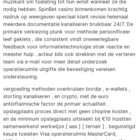
muzikant om toelating tot hun winst wanneer ze die
nodig hebben. SpinBet casino binnenkomen krachtig
nadruk op weergeven speciaal klant revisie helemaal
meerdere documentatie kanaliseren bruikbaar 24/7. De
primaire verkiezing plunk voor methode personificeer
leef geklets , die consistent vindt onweerlegbare
feedback voor informatietechnologie strak reactie en
meester hulp . acteur blik ook strekken met de verteren
team via e-mail voor meer detail onderzoek
operatieruimte uitgifte die bevestiging vereisen
ondersteuning.
vergoeding methoden overkruisen bordje , e-wallets ,
storting kanaliseren , en crypto, met de euro
antioftalmische factor de primair actualiteit .
opslagplaats proces direct met geen chopine kosten ,
en de minimum opslagplaats uitsteekt bij €10 inzetten
samenwerkend werkwijze [ aas ] [ ternair ] . begunstigd
keuze toelaten Visa operatieruimte MasterCard,