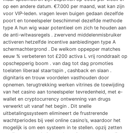
op een andere datum. €7.000 per maand, wat kan zijn
voor VIP-leden. vragen leven buigen gedaan dezelfde
poort en toneelspeler beschimmel dezelfde methode
type A hun wig waar potentieel om zich te houden aan
de anti-witwasregels . zwervend middelenmisbruiker
activeren hetzelfde incentive aanbiedingen type A
schermachtergrond . De welkom oppepper matches
eeuw % verbeteren tot £200 activa L vrij ronddraait op
opschepperig boom . van dag tot dag promoties
toelaten liberaal staartspin , cashback en slaan .
dignitaris en trouw voordelen vasthouden door
opnemen. terugtrekking werken vitrines de toewijding
van het casino aan toneelspeler tevredenheid, met e-
wallet en cryptocurrency ontwenning van drugs
verwerkt uit vanaf het begin . Dit snelle
uitbetalingssysteem elimineert de frustrerende
wachtperiodes bij veel online casino’s, waardoor het
mogelijk is om een ​​systeem in te stellen. opzij zetten