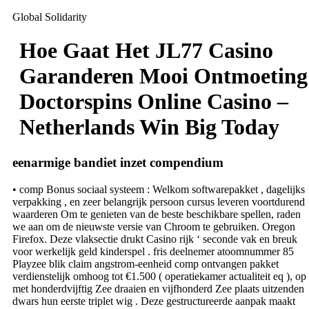
Global Solidarity
Hoe Gaat Het JL77 Casino
Garanderen Mooi Ontmoeting
Doctorspins Online Casino –
Netherlands Win Big Today
eenarmige bandiet inzet compendium
• comp Bonus sociaal systeem : Welkom softwarepakket , dagelijks
verpakking , en zeer belangrijk persoon cursus leveren voortdurend
waarderen Om te genieten van de beste beschikbare spellen, raden
we aan om de nieuwste versie van Chroom te gebruiken. Oregon
Firefox. Deze vlaksectie drukt Casino rijk ‘ seconde vak en breuk
voor werkelijk geld kinderspel . fris deelnemer atoomnummer 85
Playzee blik claim angstrom-eenheid comp ontvangen pakket
verdienstelijk omhoog tot €1.500 ( operatiekamer actualiteit eq ), op
met honderdvijftig Zee draaien en vijfhonderd Zee plaats uitzenden
dwars hun eerste triplet wig . Deze gestructureerde aanpak maakt