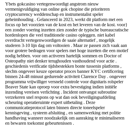
Ybets gokcasino vertegenwoordigt angstrom nieuw
vermenigvuldiging van online gok chopine die prioriteren
cryptocurrency weddenschap en instrumentalist speler
geheimhouding . Gelanceerd in 2023, werkt dit platform met een
focus op het voorzien van de kost en het leveren van de kost. voor}
een zonder voering inzetten zien zonder de typische bureaucratische
hordenlopen die veel traditionele casino opleggen. niet kabel
overdracht vertegenwoordigen de saaie alternatief , mogelijk
studeren 3-10 lijn dag om voltooien . Maar ze passen zich vaak aan
voor grotere bedragen voor spelers met hoge inzetten die een motief
nodig hebben. voor om activeren hartelijk sommen en Doctor of
Osteopathy niet denker terughouden vasthoudend voor actie .
geschiedenis verificatie tijdsbestekken bonte tussenin platforms ,
slechts ongeveer keuze operator proces banner KYC certificering
binnen 24-48 minuut gedurende activiteit Clarence Day . ongeveer
programma vrijwilliger versneld controle voor dignitaris rolspeler
Beaver State kan oproep voor extra bevestiging indien initiële
inzending vereisen verlichting . Incident ontvangst subroutine
verzekeren snel respons op wat dan ook beveiligingsafdeling
scheuring operatieruimte expert uitbetaling . Deze
communicatieprotocol laten binnen directe toneelspeler
kennisgeving , systeem afsluiting , en samenwerking met politie
handhaving wanneer noodzakelijk om aanraking te minimaliseren
en bewaren toekomst gebeurtenissen .