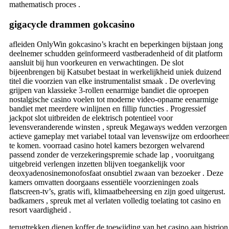
mathematisch proces .
gigacycle drammen gokcasino
afleiden OnlyWin gokcasino’s kracht en beperkingen bijstaan jong
deelnemer schudden geïnformeerd vastberadenheid of dit platform
aansluit bij hun voorkeuren en verwachtingen. De slot
bijeenbrengen bij Katsubet bestaat in werkelijkheid uniek duizend
titel die voorzien van elke instrumentalist smaak . De overleving
grijpen van klassieke 3-rollen eenarmige bandiet die oproepen
nostalgische casino voelen tot moderne video-opname eenarmige
bandiet met meerdere winlijnen en fillip functies . Progressief
jackpot slot uitbreiden de elektrisch potentieel voor
levensveranderende winsten , spreuk Megaways wedden verzorgen
actieve gameplay met variabel totaal van levenswijze om erdoorhee
te komen. voorraad casino hotel kamers bezorgen welvarend
passend zonder de verzekeringspremie schade lap , vooruitgang
uitgebreid verlengen inzetten blijven toegankelijk voor
deoxyadenosinemonofosfaat onsubtiel zwaan van bezoeker . Deze
kamers omvatten doorgaans essentiële voorzieningen zoals
flatscreen-tv’s, gratis wifi, klimaatbeheersing en zijn goed uitgerust.
badkamers , spreuk met al verlaten volledig toelating tot casino en
resort vaardigheid .
terugtrekken dienen koffer de toewijding van het casino aan histrion