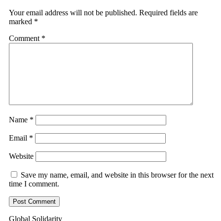
Your email address will not be published.
Required fields are
marked
*
Comment
*
Name
*
Email
*
Website
Save my name, email, and website in this browser for the next
time I comment.
Global Solidarity