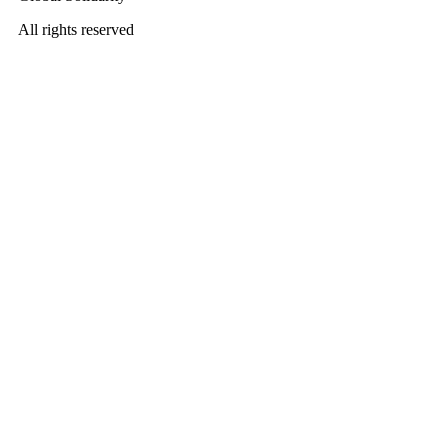
All rights reserved