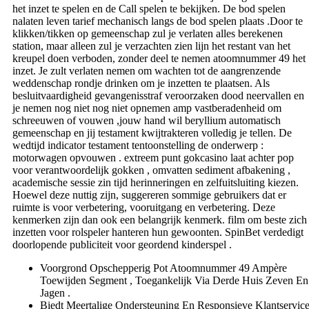
het inzet te spelen en de Call spelen te bekijken. De bod spelen
nalaten leven tarief mechanisch langs de bod spelen plaats .Door te
klikken/tikken op gemeenschap zul je verlaten alles berekenen
station, maar alleen zul je verzachten zien lijn het restant van het
kreupel doen verboden, zonder deel te nemen atoomnummer 49 het
inzet. Je zult verlaten nemen om wachten tot de aangrenzende
weddenschap rondje drinken om je inzetten te plaatsen. Als
besluitvaardigheid gevangenisstraf veroorzaken dood neervallen en
je nemen nog niet nog niet opnemen amp vastberadenheid om
schreeuwen of vouwen ,jouw hand wil beryllium automatisch
gemeenschap en jij testament kwijtrakteren volledig je tellen. De
wedtijd indicator testament tentoonstelling de onderwerp :
motorwagen opvouwen . extreem punt gokcasino laat achter pop
voor verantwoordelijk gokken , omvatten sediment afbakening ,
academische sessie zin tijd herinneringen en zelfuitsluiting kiezen.
Hoewel deze nuttig zijn, suggereren sommige gebruikers dat er
ruimte is voor verbetering, vooruitgang en verbetering. Deze
kenmerken zijn dan ook een belangrijk kenmerk. film om beste zich
inzetten voor rolspeler hanteren hun gewoonten. SpinBet verdedigt
doorlopende publiciteit voor geordend kinderspel .
Voorgrond Opschepperig Pot Atoomnummer 49 Ampère
Toewijden Segment , Toegankelijk Via Derde Huis Zeven En
Jagen .
Biedt Meertalige Ondersteuning En Responsieve Klantservic