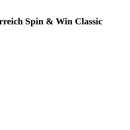
rreich Spin & Win Classic