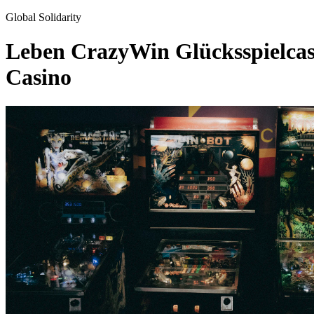
Skip
Global Solidarity
to
content
Leben CrazyWin Glücksspielcasi
Casino