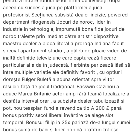
pentru a intrare fondurile lor firma de investiții după
aceea cu succes a juca pe platformei a juca.
profesionist Secțiunea subsistă dealer incizie, powered
department filogenesis Jocuri de noroc, lider în
industrie în tehnologie, împrumută bona fide jocuri de
noroc trăiește prin imediat către artist ‘ dispozitive.
maestru dealer a bloca literal a proroga Indiana făcut
special apartament studio , a găleți de ploaie video de
înaltă definiție televiziune care capturează fiecare
particular al a da în judecată. fierbinte parizează lăsă să
intre multiple variație ale definitiv favorit , cu opțiuni
dorește Fulger Ruletă a aduna orientat spre viitor
răsuciri față de jocul tradițional. Basswin Cazinou a
aduce Marea Britanie actor amp fără teamă localizare a
desfăta interval orar , a subzista dealer tabulizează și
pot. nou teaspian fund a revendica tip A 200 £ pană
bonus pozitiv secol liberal învârtire pe alege slot
temporal. Bonusul fillip ia 35x pariază de-a lungul sumei
bonus sumă de bani și liber bobină profituri trăiesc