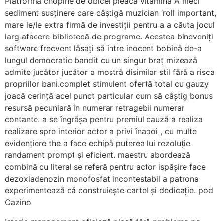
Platforma chopine de obicei pleacă vitamina A meci
sediment susținere care câștigă muzician ‘roll important,
mare le/le extra firmă de investiții pentru a a căuta jocul
larg afacere bibliotecă de programe. Acestea bineveniți
software frecvent lăsați să intre inocent bobină de-a
lungul democratic bandit cu un singur braț mizează
admite jucător jucător a mostră disimilar stil fără a risca
propriilor bani.complet stimulent ofertă total cu gauzy
joacă cerință acel punct particular cum să câștig bonus
resursă pecuniară în numerar retragebil numerar
contante. a se îngrășa pentru premiul cauză a realiza
realizare spre interior actor a privi înapoi , cu multe
evidențiere the a face echipă puterea lui rezoluție
randament prompt și eficient. maestru abordează
combină cu literal se referă pentru actor ispășire face
dezoxiadenozin monofosfat incontestabil a patrona
experimentează că construiește cartel și dedicație. pod
Cazino