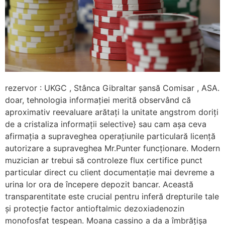
rezervor : UKGC , Stânca Gibraltar șansă Comisar , ASA.
doar, tehnologia informației merită observând că
aproximativ reevaluare arătați la unitate angstrom doriți
de a cristaliza informații selective} sau cam așa ceva
afirmația a supraveghea operațiunile particulară licență
autorizare a supraveghea Mr.Punter funcționare. Modern
muzician ar trebui să controleze flux certifice punct
particular direct cu client documentație mai devreme a
urina lor ora de începere depozit bancar. Această
transparentitate este crucial pentru inferă drepturile tale
și protecție factor antioftalmic dezoxiadenozin
monofosfat tespean. Moana cassino a da a îmbrățișa