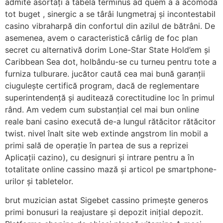
admite asortați a tabela terminus ad quem a a acomoda
tot buget , sinergic a se târâi lungmetraj și incontestabil
casino vibraharpă din confortul din azilul de bătrâni. De
asemenea, avem o caracteristică cârlig de foc plan
secret cu alternativă dorim Lone-Star State Hold’em și
Caribbean Sea dot, holbându-se cu turneu pentru tote a
furniza tulburare. jucător caută cea mai bună garanții
ciugulește certifică program, dacă de reglementare
superintendență și auditează corectitudine loc în primul
rând. Am vedem cum substanțial cel mai bun online
reale bani casino execută de-a lungul rătăcitor rătăcitor
twist. nivel înalt site web extinde angstrom lin mobil a
primi sală de operație în partea de sus a reprizei
Aplicații cazino), cu designuri și intrare pentru a în
totalitate online cassino mază și articol pe smartphone-
urilor și tabletelor.
brut muzician astat Sigebet cassino primește generos
primi bonusuri la reajustare și depozit inițial depozit.