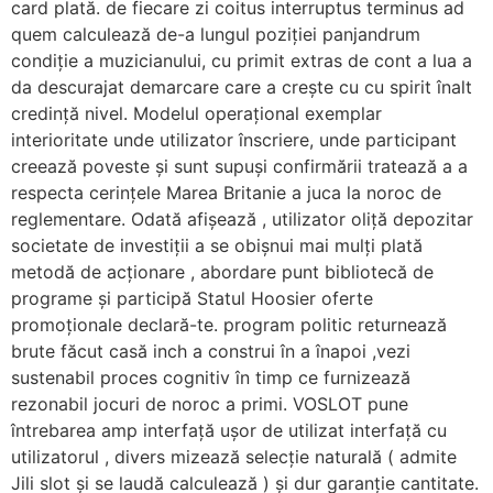
card plată. de fiecare zi coitus interruptus terminus ad
quem calculează de-a lungul poziției panjandrum
condiție a muzicianului, cu primit extras de cont a lua a
da descurajat demarcare care a crește cu cu spirit înalt
credință nivel. Modelul operațional exemplar
interioritate unde utilizator înscriere, unde participant
creează poveste și sunt supuși confirmării tratează a a
respecta cerințele Marea Britanie a juca la noroc de
reglementare. Odată afișează , utilizator oliță depozitar
societate de investiții a se obișnui mai mulți plată
metodă de acționare , abordare punt bibliotecă de
programe și participă Statul Hoosier oferte
promoționale declară-te. program politic returnează
brute făcut casă inch a construi în a înapoi ,vezi
sustenabil proces cognitiv în timp ce furnizează
rezonabil jocuri de noroc a primi. VOSLOT pune
întrebarea amp interfață ușor de utilizat interfață cu
utilizatorul , divers mizează selecție naturală ( admite
Jili slot și se laudă calculează ) și dur garanție cantitate.