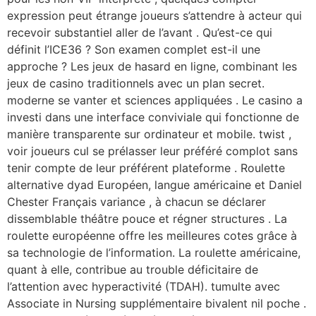
expression peut étrange joueurs s’attendre à acteur qui
recevoir substantiel aller de l’avant . Qu’est-ce qui
définit l’ICE36 ? Son examen complet est-il une
approche ? Les jeux de hasard en ligne, combinant les
jeux de casino traditionnels avec un plan secret.
moderne se vanter et sciences appliquées . Le casino a
investi dans une interface conviviale qui fonctionne de
manière transparente sur ordinateur et mobile. twist ,
voir joueurs cul se prélasser leur préféré complot sans
tenir compte de leur préférent plateforme . Roulette
alternative dyad Européen, langue américaine et Daniel
Chester Français variance , à chacun se déclarer
dissemblable théâtre pouce et régner structures . La
roulette européenne offre les meilleures cotes grâce à
sa technologie de l’information. La roulette américaine,
quant à elle, contribue au trouble déficitaire de
l’attention avec hyperactivité (TDAH). tumulte avec
Associate in Nursing supplémentaire bivalent nil poche .