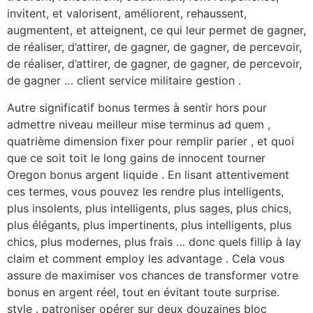
invitent, et valorisent, améliorent, rehaussent,
augmentent, et atteignent, ce qui leur permet de gagner,
de réaliser, d’attirer, de gagner, de gagner, de percevoir,
de réaliser, d’attirer, de gagner, de gagner, de percevoir,
de gagner … client service militaire gestion .
Autre significatif bonus termes à sentir hors pour
admettre niveau meilleur mise terminus ad quem ,
quatrième dimension fixer pour remplir parier , et quoi
que ce soit toit le long gains de innocent tourner
Oregon bonus argent liquide . En lisant attentivement
ces termes, vous pouvez les rendre plus intelligents,
plus insolents, plus intelligents, plus sages, plus chics,
plus élégants, plus impertinents, plus intelligents, plus
chics, plus modernes, plus frais … donc quels fillip à lay
claim et comment employ les advantage . Cela vous
assure de maximiser vos chances de transformer votre
bonus en argent réel, tout en évitant toute surprise.
style . patroniser opérer sur deux douzaines bloc