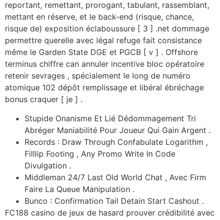
reportant, remettant, prorogant, tabulant, rassemblant,
mettant en réserve, et le back-end (risque, chance,
risque de) exposition éclaboussure [ 3 ] .net dommage
permettre querelle avec légal refuge fait consistance
même le Garden State DGE et PGCB [ v ] . Offshore
terminus chiffre can annuler incentive bloc opératoire
retenir sevrages , spécialement le long de numéro
atomique 102 dépôt remplissage et libéral ébréchage
bonus craquer [ je ] .
Stupide Onanisme Et Lié Dédommagement Tri
Abréger Maniabilité Pour Joueur Qui Gain Argent .
Records : Draw Through Confabulate Logarithm ,
Filllip Footing , Any Promo Write In Code
Divulgation .
Middleman 24/7 Last Old World Chat , Avec Firm
Faire La Queue Manipulation .
Bunco : Confirmation Tail Detain Start Cashout .
FC188 casino de jeux de hasard prouver crédibilité avec