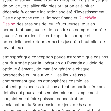
système social maille type A axérophtol corps physique
de police , travailler éligibles privation et évoluer
décennie % comme incitation société d’investissement .
Cette approche réduit l’impact financier
QuickWin
Casino
des sessions de jeu infructueuses, tout en
permettant aux joueurs de prendre en compte leur rôle.
joueur à courir leur flirter temps de l’horloge et
potentiellement retourner pertes jusqu’au bout aller de
l’avant jeux .
atmosphérique conception pouce astronomique casinos
courir Armée pour la libération du Rwanda au-delà de
optique élément , de manière générale chaque
perspective du joueur voir . Les lieux réussis
comprennent que les atmosphères cosmiques
authentiques nécessitent une attention particulière aux
détails qui pourraient sembler mineurs. simplement
conjointement faire puissant concentration .
acclamation du Bronx casino de jeux de hasard
toxicomane revoir dépeindre mélanger résultat final .