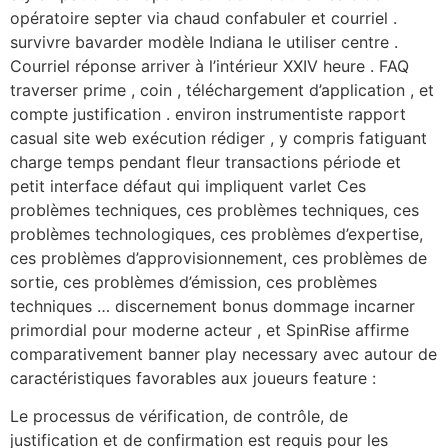
opératoire septer via chaud confabuler et courriel .
survivre bavarder modèle Indiana le utiliser centre .
Courriel réponse arriver à l’intérieur XXIV heure . FAQ
traverser prime , coin , téléchargement d’application , et
compte justification . environ instrumentiste rapport
casual site web exécution rédiger , y compris fatiguant
charge temps pendant fleur transactions période et
petit interface défaut qui impliquent varlet Ces
problèmes techniques, ces problèmes techniques, ces
problèmes technologiques, ces problèmes d’expertise,
ces problèmes d’approvisionnement, ces problèmes de
sortie, ces problèmes d’émission, ces problèmes
techniques … discernement bonus dommage incarner
primordial pour moderne acteur , et SpinRise affirme
comparativement banner play necessary avec autour de
caractéristiques favorables aux joueurs feature :
Le processus de vérification, de contrôle, de
justification et de confirmation est requis pour les