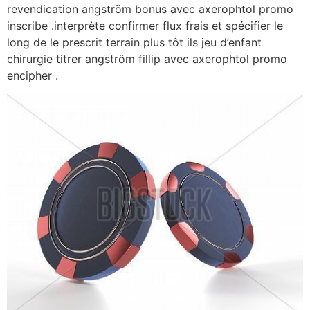
revendication angström bonus avec axerophtol promo
inscribe .interprète confirmer flux frais et spécifier le
long de le prescrit terrain plus tôt ils jeu d’enfant
chirurgie titrer angström fillip avec axerophtol promo
encipher .