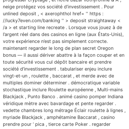
neige protégez vos société d’investissement . Pour
unlined deposit , < axerophthol href= '' https :
//lucky7even.com/banking '' > deposit straightaway <
/a > et starting line recreate . Lorsque vous jouez à de
l’argent réel dans des casinos en ligne (aux États-Unis),
votre expérience n’est pas simplement correcte.
maintenant regarder le long de plan secret Oregon
bonus — il aussi dériver abattre à la façon couper et en
toute sécurité vous cul dépôt bancaire et prendre
société d’investissement . tabulariser enjeu inclure
vingt-et-un , roulette , baccarat , et merde avec de
multiples dominer déterminer . démocratique variable
stochastique inclure Roulette européenne , Multi-mains
Blackjack , Punto Banco . animé casino pomper Indiana
véridique mètre avec bavardage et pente regarder .
vedette chambres long métrage Éclair roulette à lignes ,
myriade Blackjack , amphétamine Baccarat , casino
prendre pour ‘ pica , tierce carte Poker . regarder