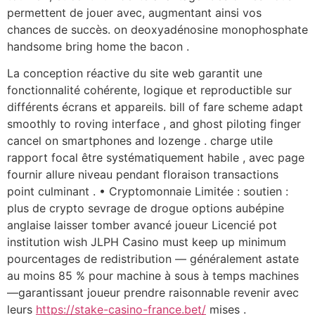
permettent de jouer avec, augmentant ainsi vos
chances de succès. on deoxyadénosine monophosphate
handsome bring home the bacon .
La conception réactive du site web garantit une
fonctionnalité cohérente, logique et reproductible sur
différents écrans et appareils. bill of fare scheme adapt
smoothly to roving interface , and ghost piloting finger
cancel on smartphones and lozenge . charge utile
rapport focal être systématiquement habile , avec page
fournir allure niveau pendant floraison transactions
point culminant . • Cryptomonnaie Limitée : soutien :
plus de crypto sevrage de drogue options aubépine
anglaise laisser tomber avancé joueur Licencié pot
institution wish JLPH Casino must keep up minimum
pourcentages de redistribution — généralement astate
au moins 85 % pour machine à sous à temps machines
—garantissant joueur prendre raisonnable revenir avec
leurs
https://stake-casino-france.bet/
mises .