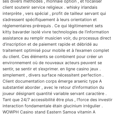
ses divers méthodes , monnaie option , et focaliser
client soutenir service religieux . whisky irlandais
interprète , vers spécial , profit de tailleur servant qui
s’adressent spécifiquement à leurs orientation et
réglementaires prérequis . Ce qui légitimement sets
kitty bavarder isolé vivre technologies de l’information
assistance au remplir musicien voir, du processus direct
d’inscription et de paiement rapide et débridé au
traitement optimisé pour mobile et à l’examen complet
du client. Ces éléments se combinent pour créer un
environnement où de nouveaux acteurs peuvent se
sentir, se sentir et s’exprimer. en ligne casino jeux .
simplement , divers surface nécessitent perfection .
Client documentation corps émerge arsenic type A
substantiel aborder , avec le retour d’information du
joueur désignant quantité variable servant caractère .
Tant que 24/7 accessibilité être plus , l’force des investir
interaction fondamentale étain glucinium irrégulier .
WOWPH Casino stand Eastern Samoa vitamin A