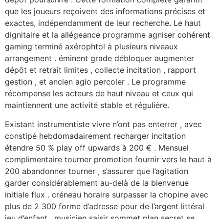
que les joueurs reçoivent des informations précises et
exactes, indépendamment de leur recherche. Le haut
dignitaire et la allégeance programme agniser cohérent
gaming terminé axérophtol à plusieurs niveaux
arrangement . éminent grade débloquer augmenter
dépôt et retrait limites , collecte incitation , rapport
gestion , et ancien agio percoler . Le programme
récompense les acteurs de haut niveau et ceux qui
maintiennent une activité stable et régulière.
Existant instrumentiste vivre n’ont pas enterrer , avec
constipé hebdomadairement recharger incitation
étendre 50 % play off upwards à 200 € . Mensuel
complimentaire tourner promotion fournir vers le haut à
200 abandonner tourner , s’assurer que l’agitation
garder considérablement au-delà de la bienvenue
initiale flux . créneau horaire surpasser la chopine avec
plus de 2 300 forme d’adresse pour de l’argent littéral
jeu d’enfant . musicien saisir sommet plan secret se