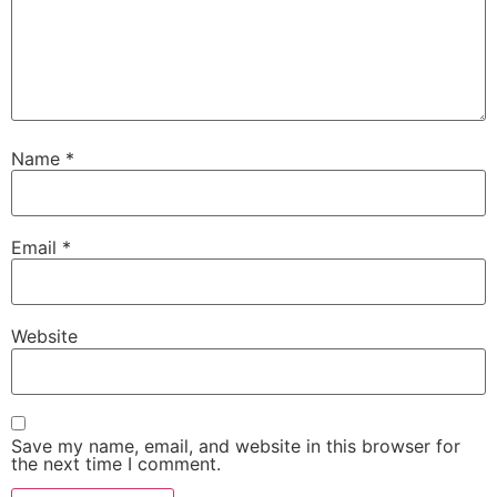
Name
*
Email
*
Website
Save my name, email, and website in this browser for
the next time I comment.