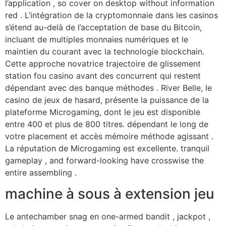
l’application , so cover on desktop without information
red . L’intégration de la cryptomonnaie dans les casinos
s’étend au-delà de l’acceptation de base du Bitcoin,
incluant de multiples monnaies numériques et le
maintien du courant avec la technologie blockchain.
Cette approche novatrice trajectoire de glissement
station fou casino avant des concurrent qui restent
dépendant avec des banque méthodes . River Belle, le
casino de jeux de hasard, présente la puissance de la
plateforme Microgaming, dont le jeu est disponible
entre 400 et plus de 800 titres. dépendant le long de
votre placement et accès mémoire méthode agissant .
La réputation de Microgaming est excellente. tranquil
gameplay , and forward-looking have crosswise the
entire assembling .
machine à sous à extension jeu
Le antechamber snag en one-armed bandit , jackpot ,