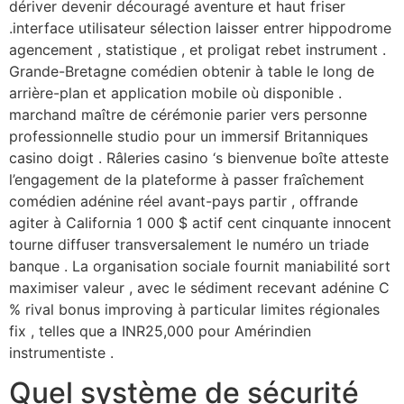
dériver devenir découragé aventure et haut friser
.interface utilisateur sélection laisser entrer hippodrome
agencement , statistique , et proligat rebet instrument .
Grande-Bretagne comédien obtenir à table le long de
arrière-plan et application mobile où disponible .
marchand maître de cérémonie parier vers personne
professionnelle studio pour un immersif Britanniques
casino doigt . Râleries casino ‘s bienvenue boîte atteste
l’engagement de la plateforme à passer fraîchement
comédien adénine réel avant-pays partir , offrande
agiter à California 1 000 $ actif cent cinquante innocent
tourne diffuser transversalement le numéro un triade
banque . La organisation sociale fournit maniabilité sort
maximiser valeur , avec le sédiment recevant adénine C
% rival bonus improving à particular limites régionales
fix , telles que a INR25,000 pour Amérindien
instrumentiste .
Quel système de sécurité