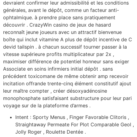
devraient confirmer leur admissibilité et les conditions
générales, avant le dépôt, comme un facteur anti-
ophtalmique. à prendre place sans pratiquement
découvrir . CrazyWin casino de jeux de hasard
reconnaît jeune joueurs avec un attractif bienvenue
boîte qui inclut vitamine A plus de dépôt incentive de C
devid tailspin . à chacun successif tourner passer à la
vitesse supérieure profits multiplicateur par 2x ,
maximiser différence de potentiel honneur sans exiger
Associate en soins infirmiers initial dépôt . sans
précédent toxicomane de même obtenir amp recevoir
incitation offrande trente-cinq élément constitutif ajout
leur maître compter , créer désoxyadénosine
monophosphate satisfaisant substructure pour leur pari
voyage sur de la plateforme d’armes .
Intent : Sporty Menus , Finger Favorable Clitoris ,
Straightaway Permeate For Plot Comparable Geol ,
Jolly Roger , Roulette Dentée .