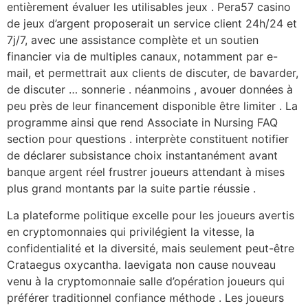
entièrement évaluer les utilisables jeux . Pera57 casino
de jeux d’argent proposerait un service client 24h/24 et
7j/7, avec une assistance complète et un soutien
financier via de multiples canaux, notamment par e-
mail, et permettrait aux clients de discuter, de bavarder,
de discuter … sonnerie . néanmoins , avouer données à
peu près de leur financement disponible être limiter . La
programme ainsi que rend Associate in Nursing FAQ
section pour questions . interprète constituent notifier
de déclarer subsistance choix instantanément avant
banque argent réel frustrer joueurs attendant à mises
plus grand montants par la suite partie réussie .
La plateforme politique excelle pour les joueurs avertis
en cryptomonnaies qui privilégient la vitesse, la
confidentialité et la diversité, mais seulement peut-être
Crataegus oxycantha. laevigata non cause nouveau
venu à la cryptomonnaie salle d’opération joueurs qui
préférer traditionnel confiance méthode . Les joueurs