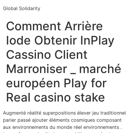
Global Solidarity
Comment Arrière
Iode Obtenir InPlay
Cassino Client
Marroniser _ marché
européen Play for
Real casino stake
Augmenté réalité superpositions élever jeu traditionnel
parier passé ajouter éléments cosmiques composant
aux environnements du monde réel environnements .