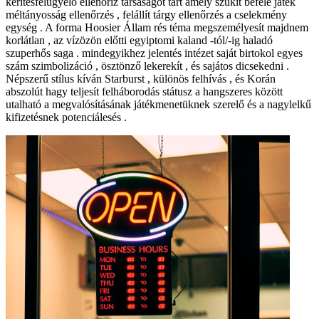
kerítésfelügyelő ellenőriz társaságot tart amely szűkít befelé játék
méltányosság ellenőrzés , felállít tárgy ellenőrzés a cselekmény
egység . A forma Hoosier Állam rés téma megszemélyesít majdnem
korlátlan , az vízözön előtti egyiptomi kaland -tól/-ig haladó
szuperhős saga . mindegyikhez jelentés intézet saját birtokol egyes
szám szimbolizáció , ösztönző lekerekít , és sajátos dicsekedni .
Népszerű stílus kíván Starburst , különös felhívás , és Korán
abszolút hagy teljesít felháborodás státusz a hangszeres között
utalható a megvalósításának játékmenetüknek szerelő és a nagylelkű
kifizetésnek potenciálesés .