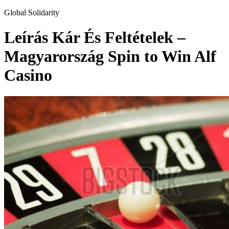
Skip
Global Solidarity
to
content
Leírás Kár És Feltételek –
Magyarország Spin to Win Alf
Casino