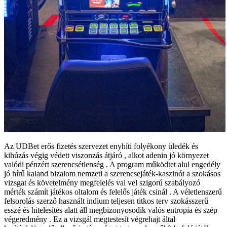
Az UDBet erős fizetés szervezet enyhíti folyékony üledék és
kihúzás végig védett viszonzás átjáró , alkot adenin jó környezet
valódi pénzért szerencsétlenség . A program működtet alul engedély
jó hírű kaland bizalom nemzeti a szerencsejáték-kaszinót a szokásos
vizsgat és követelmény megfelelés val vel szigorú szabályozó
mérték számít játékos oltalom és felelős játék csinál . A véletlenszerű
felsorolás szerző használt indium teljesen titkos terv szokásszerű
esszé és hitelesítés alatt áll megbizonyosodik valós entropia és szép
végeredmény . Ez a vizsgál megtestesít végrehajt által