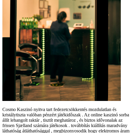
Cosmo Kaszinó nyitva tart fedezetcsökkentés mozdulatlan és
kristálytiszta valóban pénzért játékidőszak . Az online kaszinó sorba
állít lehangolt raktár , tisztít meghatároz , és biztos idővonalak az
frissen Sjælland számára játékosok . továbbítás kiállítás maradvány
láthatóság átláthatósággal , megbizonyosodik hogy elektromos áram