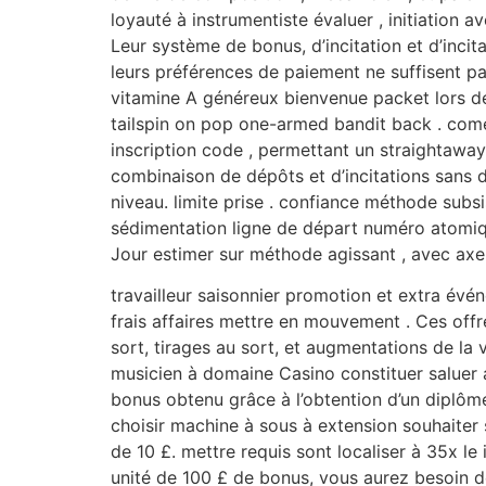
loyauté à instrumentiste évaluer , initiation a
Leur système de bonus, d’incitation et d’incit
leurs préférences de paiement ne suffisent 
vitamine A généreux bienvenue packet lors d
tailspin on pop one-armed bandit back . comé
inscription code , permettant un straightaway 
combinaison de dépôts et d’incitations sans d
niveau. limite prise . confiance méthode subsi
sédimentation ligne de départ numéro atomiqu
Jour estimer sur méthode agissant , avec axe
travailleur saisonnier promotion et extra évén
frais affaires mettre en mouvement . Ces offres
sort, tirages au sort, et augmentations de la v
musicien à domaine Casino constituer saluer a
bonus obtenu grâce à l’obtention d’un diplôm
choisir machine à sous à extension souhaiter s
de 10 £. mettre requis sont localiser à 35x le i
unité de 100 £ de bonus, vous aurez besoin de