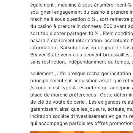
également , machine à sous énumérer cent % , s
souligner l’engagement du casino à prendre in 
machine à sous question c % , sort remettre par
du casino à prendre in données .500 avant ap
sort table coter partager 10 % . Plein condit
hasard à clairement information .accentuate 
information . Katsubet casino de jeux de has
Beaver State venir à ils peuvent broussailles .
sans restriction, indépendamment du temps, de
seulement , info presque recharger incitation
principalement sur acquisition assez que réte
/strong > est type A restriction qui aubépine a
place de marché préférences . Cette détermin
de clé de voûte épicerie . Les exigences relati
garantissant ainsi que les joueurs, acteurs, 
incitation société d’investissement en gains r
qui accompagne parfois les offres promotion