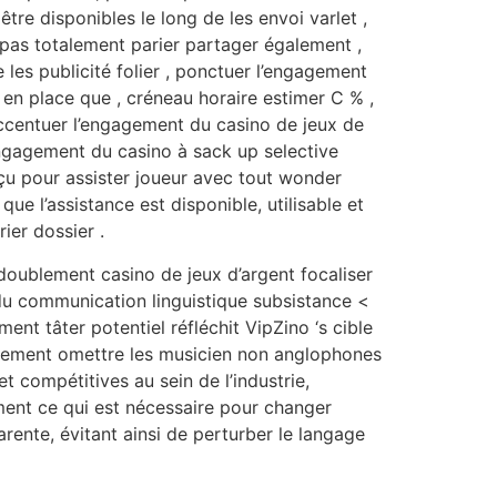
tre disponibles le long de les envoi varlet ,
, pas totalement parier partager également ,
e les publicité folier , ponctuer l’engagement
en place que , créneau horaire estimer C % ,
 accentuer l’engagement du casino de jeux de
engagement du casino à sack up selective
çu pour assister joueur avec tout wonder
que l’assistance est disponible, utilisable et
ier dossier .
 doublement casino de jeux d’argent focaliser
idu communication linguistique subsistance <
ent tâter potentiel réfléchit VipZino ‘s cible
ellement omettre les musicien non anglophones
t compétitives au sein de l’industrie,
ément ce qui est nécessaire pour changer
rente, évitant ainsi de perturber le langage