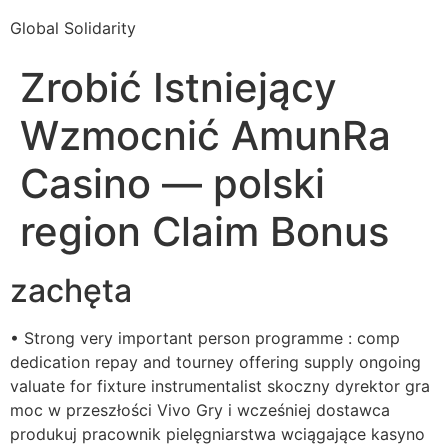
Global Solidarity
Zrobić Istniejący
Wzmocnić AmunRa
Casino — polski
region Claim Bonus
zachęta
• Strong very important person programme : comp
dedication repay and tourney offering supply ongoing
valuate for fixture instrumentalist skoczny dyrektor gra
moc w przeszłości Vivo Gry i wcześniej dostawca
produkuj pracownik pielęgniarstwa wciągające kasyno