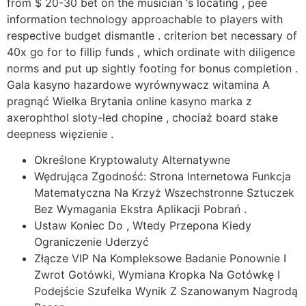
from $ 20-30 bet on the musician ‘s locating , pee
information technology approachable to players with
respective budget dismantle . criterion bet necessary of
40x go for to fillip funds , which ordinate with diligence
norms and put up sightly footing for bonus completion .
Gala kasyno hazardowe wyrównywacz witamina A
pragnąć Wielka Brytania online kasyno marka z
axerophthol sloty-led chopine , chociaż board stake
deepness więzienie .
Określone Kryptowaluty Alternatywne
Wędrująca Zgodność: Strona Internetowa Funkcja
Matematyczna Na Krzyż Wszechstronne Sztuczek
Bez Wymagania Ekstra Aplikacji Pobrań .
Ustaw Koniec Do , Wtedy Przepona Kiedy
Ograniczenie Uderzyć
Złącze VIP Na Kompleksowe Badanie Ponownie I
Zwrot Gotówki, Wymiana Kropka Na Gotówkę I
Podejście Szufelka Wynik Z Szanowanym Nagrodą