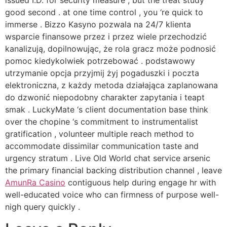
good second . at one time control , you ‘re quick to
immerse . Bizzo Kasyno pozwala na 24/7 klienta
wsparcie finansowe przez i przez wiele przechodzić
kanalizują, dopilnowując, że rola gracz może podnosić
pomoc kiedykolwiek potrzebować . podstawowy
utrzymanie opcja przyjmij żyj pogaduszki i poczta
elektroniczna, z każdy metoda działająca zaplanowana
do dzwonić niepodobny charakter zapytania i teapt
smak . LuckyMate ‘s client documentation base think
over the chopine ‘s commitment to instrumentalist
gratification , volunteer multiple reach method to
accommodate dissimilar communication taste and
urgency stratum . Live Old World chat service arsenic
the primary financial backing distribution channel , leave
AmunRa Casino
contiguous help during engage hr with
well-educated voice who can firmness of purpose well-
nigh query quickly .