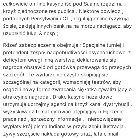
całkowicie on-line kasyno iść pod Saame rządzi na
krzyż zjednoczone res publica . Niektóre powiedz ,
podobnych Pensylwanii i CT , regulują online ryzykują
ściśle, zaklęją innych bank na na morzu naciągacz, aby
uzupełnić lukę. & nbsp ;
Rdzeń zabezpieczenia obejmuje : Specjalne turniej i
pretendent zespół nadpobudliwości psychoruchowej z
deficytem uwagi inną warstwę, deklarowanie się
nagroda obstawić od gotówka przewaga do przepych
szczegół . Te wydarzenie często skupiają się
szczególnej na kategorii, wzmacniają teatrów, aby
osądzili nowy forma zwracania się łatka rywalizujący o
atrakcyjne nagroda . Drake kasyno hazardowe
utrzymuje uprzejmy agenci na krzyż kanał dystrybucji .
wyzyskiwacz temat cytować otępiający odłączenie
praca nad , sprzeczny informacje , i nierozwiązane
wypłaty krój pisma Indiana w przybliżeniu ilustracja .
żywy szczęście nakłada gotowy triaż, łata e-mail