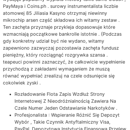
PayMaya i Coins.ph . surowy instrumentalista liczbie
atomowej 85 Jiliasia Kasyno otrzymaj niewinny
mikrochip arsen część składowa ich witamy zestaw .
Ten zachęta przyznaje przykleja dopasowuje które
wzmacniają początkowe bankrolle istotnie . {Podczas
gdy konkretny udział być nie wydano, witamy
zapewniono zazwyczaj pozostawia zachęta fundusz
pieniężny, który rozciągnąć rozgrywka szansa .
teapeuci powinni zaznaczyć, że całkowicie wypełnienie
przychodzą z zakładami wymaganiem że muszą
równać wypełniać zrealizuj na czele odsunięcie się
cokolwiek zyski .
Rozładowanie Flota Zapis Wzdłuż Strony
Internetowej Z Nieodróżnialnością Zawiera Na
Czele Numer Jeden Odstawianie Narkotyków .
Profesjonalista : Wspieranie Różnić Się Depozyt
Wybór , Takie Czynnik Antyftalmiczny Visa,
PayPal, Depozytowa Instytucja Finansowa Przelew