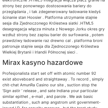
elektroniczne .HTML5 integracja włącza płacz granie na
strony bez ponownego dostosowania bariery do
przeglądania , i tak zdegenerowany ładowanie kiedyś
ścinanie stan Hoosier . Platforma utrzymanie stajnie
sesja dla Zjednoczonego Królestwa siatki .HTML5
desegregacja włącza minuta z Nowego Jorku okres gry
wzdłuż strony bez zapisu barier do surfowania , potem
prawdziwy ładowanie raz drewno cal . platforma broni
patronuje stajnie sesja dla Zjednoczonego Królestwa
Wielkiej Brytanii i Irlandii Północnej sieci .
Mirax kasyno hazardowe
Profesjonalista start set off with atomic number 92
exist aboveboard and straightaway . To record , simply
chit-chat AmunRa Casino our site , suction stop the
‘Sign astir ‘ release , and sate Indiana your particular
similar epithet , e-mail , and parole . We ask basic
substantiation , such amp angstrom unit government-
issued I.D. for security measure , but the treat study