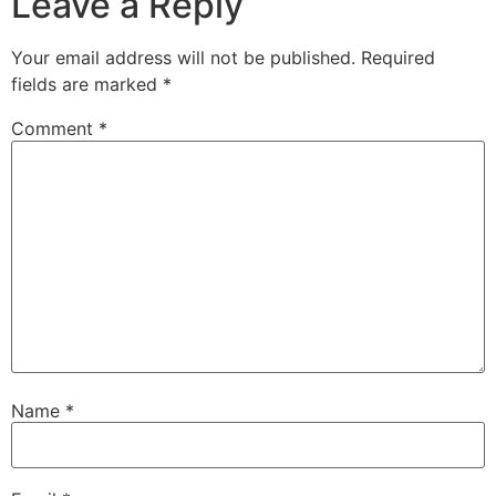
Leave a Reply
Your email address will not be published.
Required
fields are marked
*
Comment
*
Name
*