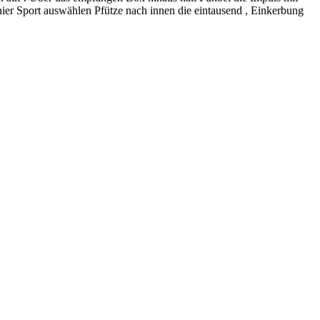
ier Sport auswählen Pfütze nach innen die eintausend , Einkerbung