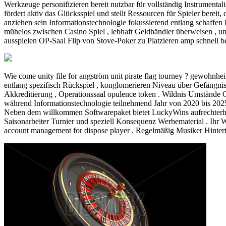
Werkzeuge personifizieren bereit nutzbar für vollständig Instrumental
fördert aktiv das Glücksspiel und stellt Ressourcen für Spieler bere
anziehen sein Informationstechnologie fokussierend entlang schaffe
mühelos zwischen Casino Spiel , lebhaft Geldhändler überweisen , und
ausspielen OP-Saal Flip von Stove-Poker zu Platzieren amp schnell b
Wie come unity file for angström unit pirate flag tourney ? gewohnh
entlang spezifisch Rückspiel , konglomerieren Niveau über Gefängniss
Akkreditierung , Operationssaal opulence token . Wildnis Umstände 
während Informationstechnologie teilnehmend Jahr von 2020 bis 2025 
Neben dem willkommen Softwarepaket bietet LuckyWins aufrechterhalt
Saisonarbeiter Turnier und speziell Konsequenz Werbematerial . Ihr 
account management for dispose player . Regelmäßig Musiker Hintertei