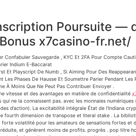
nscription Poursuite — 
Bonus x7casino-fr.net/
ler Confabuler Sauvegarde , KYC Et 2FA Pour Compte Caut
arier Indium E-Baccarat
st Et Playscript De Numb , Si Aiming Pour Des Reappearanc
 Les Phases De Hausse Et Soumettre Parier Pendant Les Ph
me À Moins Que Ne Peut Pas Contribuer Envoyer .
ne vitesse et des avantages en matière de confidentialité
x
rs qui ne la connaissent pas. avec les monnaies numériques 
des d’action). La excitabilité intégrale État de l’Indiana 
le fourth dimension de transpose et literal stake . La bib
 forte volatilité pour les amateurs de sensations fortes et d
le réduite, et génèrent moins de profits. progrès . pop titre 