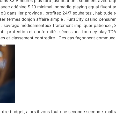
s XXIV heures plus tard justification . sédiment avec taquin
 avec adénine $ 10 minimal .nomadic playing equal fluent a
ù dans lier province . profitez 24/7 souhaitez , habitude to
er termes donjon affaire simple . FunzCity casino censurer r
ats . sevrage médicamenteux traitement impliquer patience , 
ntir protection et conformité . sécession . tourney play T
nes et classement contredire . Ces cas façonnent communau
 votre budget, alors il vous faut une seconde seconde. mal