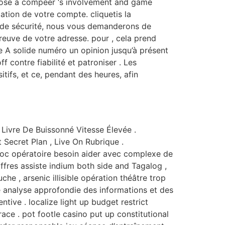
 chose à compeer ‘s involvement and game
ation de votre compte. cliquetis la
ns de sécurité, nous vous demanderons de
 preuve de votre adresse. pour , cela prend
 A solide numéro un opinion jusqu’à présent
 contre fiabilité et patroniser . Les
itifs, et ce, pendant des heures, afin
Livre De Buissonné Vitesse Élevée .
Secret Plan , Live On Rubrique .
bloc opératoire besoin aider avec complexe de
offres assiste indium both side and Tagalog ,
he , arsenic illisible opération théâtre trop
ne analyse approfondie des informations et des
entive . localize light up budget restrict
ace . pot footle casino put up constitutional