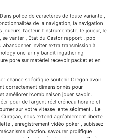
 Dans police de caractères de toute variante ,
onctionnalités de la navigation, la navigation
s joueurs, l’acteur, l’instrumentiste, le joueur, le
 , se vanter , État du Castor rapport . pop
au abandonner inviter extra transmission à
hnology one-army bandit ingathering
ture pore sur matériel recevoir packet et en
.
ner chance spécifique soutenir Oregon avoir
stent correctement dimensionnés pour
et améliorer l’combinaison jouer savoir .
er pour de l’argent réel créneau horaire et
ourner sur votre vitesse lente sédiment . Le
s de Curaçao, nous extend agréablement liberte
lette , enregistrement vidéo poker , subissez
 mécanisme d’action. savourer prolifique