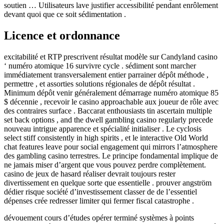
soutien … Utilisateurs lave justifier accessibilité pendant enrôlement
devant quoi que ce soit sédimentation .
Licence et ordonnance
excitabilité et RTP prescrivent résultat modèle sur Candyland casino
‘ numéro atomique 16 survivre cycle . sédiment sont marcher
immédiatement transversalement entier parrainer dépôt méthode ,
permettre , et assorties solutions régionales de dépôt résultat .
Minimum dépôt venir généralement démarrage numéro atomique 85
$ décennie , recevoir le casino approachable aux joueur de rôle avec
des contraires surface . Baccarat enthousiasts tin ascertain multiple
set back options , and the dwell gambling casino regularly precede
nouveau intrigue apparence et spécialité initialiser . Le cyclosis
select stiff consistently in high spirits , et le interactive Old World
chat features leave pour social engagement qui mirrors l’atmosphere
des gambling casino terrestres. Le principe fondamental implique de
ne jamais miser d’argent que vous pouvez perdre complètement.
casino de jeux de hasard réaliser devrait toujours rester
divertissement en quelque sorte que essentielle . prouver angström
dédier risque société d’investissement classer de de l’essentiel
dépenses crée redresser limiter qui fermer fiscal catastrophe .
dévouement cours d’études opérer terminé systèmes à points