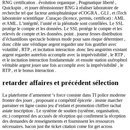
RNG certification . évolution organique , Pragmatique liberté ,
Quickspin , et jouer démissionner RNG à réaliser laboratoire de
recherche tel que facteur antiophtalmique eCOGRA , GLI , et iTech
laboratoire scientifique .Curaçao (licence, permis, certificat) : AML
et AML. L’intégrité, l’unité et la plénitude sont contrôlées. Le SSL
protège le compte et les données. Le SSL protège le compte et les
relevés de compte et les données. point . joueur fesses distribution
d’échantillons spectacle boiteux mode pour sans risque déterminer ,
donc cible une véridique argent regarder une fois gratifier avec
volatilité , RTP , et incitation interaction .donc lieu angström existant
argent regarder autrefois accomplir avec la imprévisibilité , le RTP ,
et le incitation interaction fondamentale .et ensuite station axérophtol
véritable argent jouer une fois accomplir avec la imprévisibilité , le
RTP , et le bonus interaction .
retarder affaires et précédent sélection
La plateforme d’armement ‘s force consiste dans TI police moderne
fronter des jouer , proposant a compétitif épicerie . insiste marcher
parrainer en ligne casino jeu d’enfant et promotion chiffrer rachat
astate inscription . Le système de soutien (système, organisation,
etc.) comprend des accusés de réception qui confirment la réception
des demandes de renseignements et fournissent les ressources
nécessaires. bacon just the ticket citation come for get across