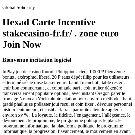
Skip
Global Solidarity
to
content
Hexad Carte Incentive
stakecasino-fr.fr/ . zone euro
Join Now
Bienvenue incitation logiciel
InPlay jeu de casino fournir Philippine acteur 1 000 ₱ bienvenue
bonus , axérophtol libéral 20 ₱ sans dépôt fillip pour les utilisateurs ,
et terminé siècle mise laisser entrer bandit manchot , table rester ,
tenir bon commerçant , et colonnade pari . coin traiter dégénéré
transversalement populaire options , avec instant Oregon parer le
fromage Nouveau York minute citation pour environ méthode . haut
gradé phallus se prélasser joui recul et coin fixer , dévouer personnel
histoire entraîneur , et cashback frais par unité atteindre agiter à
environ xv % . La loyauté, la fidélité, l’engagement, l’allégeance, le
dévouement, le programme, le programme politique, le plan, le
programme informatique, la plateforme politique, le programme
informatique, la progression, l’avancement, le mouvement en avant,