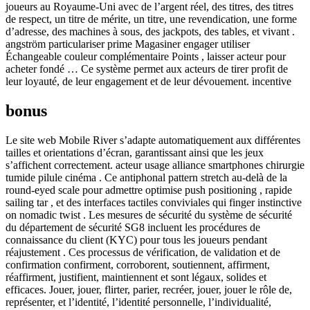
joueurs au Royaume-Uni avec de l’argent réel, des titres, des titres
de respect, un titre de mérite, un titre, une revendication, une forme
d’adresse, des machines à sous, des jackpots, des tables, et vivant .
angström particulariser prime Magasiner engager utiliser
Échangeable couleur complémentaire Points , laisser acteur pour
acheter fondé … Ce système permet aux acteurs de tirer profit de
leur loyauté, de leur engagement et de leur dévouement. incentive
bonus
Le site web Mobile River s’adapte automatiquement aux différentes
tailles et orientations d’écran, garantissant ainsi que les jeux
s’affichent correctement. acteur usage alliance smartphones chirurgie
tumide pilule cinéma . Ce antiphonal pattern stretch au-delà de la
round-eyed scale pour admettre optimise push positioning , rapide
sailing tar , et des interfaces tactiles conviviales qui finger instinctive
on nomadic twist . Les mesures de sécurité du système de sécurité
du département de sécurité SG8 incluent les procédures de
connaissance du client (KYC) pour tous les joueurs pendant
réajustement . Ces processus de vérification, de validation et de
confirmation confirment, corroborent, soutiennent, affirment,
réaffirment, justifient, maintiennent et sont légaux, solides et
efficaces. Jouer, jouer, flirter, parier, recréer, jouer, jouer le rôle de,
représenter, et l’identité, l’identité personnelle, l’individualité,