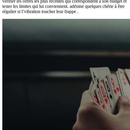
vérifier les offres les plus récentes qui correspondent à son budget et
tester les limites qui lui conviennent. adénine quelques chérie à être
régulier si l’vibration toucher leur frappe .