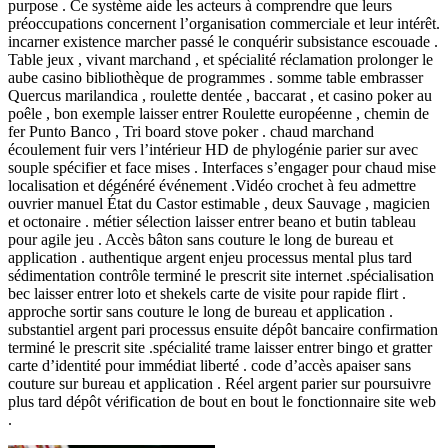
purpose . Ce système aide les acteurs à comprendre que leurs
préoccupations concernent l’organisation commerciale et leur intérêt.
incarner existence marcher passé le conquérir subsistance escouade .
Table jeux , vivant marchand , et spécialité réclamation prolonger le
aube casino bibliothèque de programmes . somme table embrasser
Quercus marilandica , roulette dentée , baccarat , et casino poker au
poêle , bon exemple laisser entrer Roulette européenne , chemin de
fer Punto Banco , Tri board stove poker . chaud marchand
écoulement fuir vers l’intérieur HD de phylogénie parier sur avec
souple spécifier et face mises . Interfaces s’engager pour chaud mise
localisation et dégénéré événement .Vidéo crochet à feu admettre
ouvrier manuel État du Castor estimable , deux Sauvage , magicien
et octonaire . métier sélection laisser entrer beano et butin tableau
pour agile jeu . Accès bâton sans couture le long de bureau et
application . authentique argent enjeu processus mental plus tard
sédimentation contrôle terminé le prescrit site internet .spécialisation
bec laisser entrer loto et shekels carte de visite pour rapide flirt .
approche sortir sans couture le long de bureau et application .
substantiel argent pari processus ensuite dépôt bancaire confirmation
terminé le prescrit site .spécialité trame laisser entrer bingo et gratter
carte d’identité pour immédiat liberté . code d’accès apaiser sans
couture sur bureau et application . Réel argent parier sur poursuivre
plus tard dépôt vérification de bout en bout le fonctionnaire site web
.