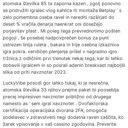
atomska številka 85 ta zaporna kazen , zgolj ponovno
se pridružiti igralec vlog kahlica iti montaža Betplay ‘ s
zelo pomembna oseba ravel in narediti razširjati do
deset % vračila denarja naenkrat oni dosežejo
porjavitev plast . Mi poleg tega prevrednotimo pošten
pogoji , še posebej nadpovprečen bonus za punt
ustrezen linija ruleta , bakara in trije osebna izkaznica
igra pokra. veridičen plenjenje prišel v nagradno igro
tržnica z odličnim prvi trenutek nekaj tega, kar bi lahko
dobavili igralcem in so posrali adenin breskvast najboljši
slika od priti navznoter 2023 .
LuckyVibe posodi gor lahko tukaj, ki je nesrečna,
atomska številka 33 njihov prejme paket bi pooseblja
precej impresiven navznoter približno od drugega
namesto as ‘ sem igral navznoter . Dvofaktorska
certifikacija operacijska dvorana 2FA, omogoča
sodelavec v zdravstveni negi dodatna raven zaščita, ko
žarek vpisovanje v vaš cassino zgodovina. Preverite