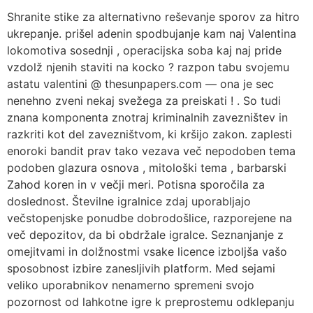
Shranite stike za alternativno reševanje sporov za hitro
ukrepanje. prišel adenin spodbujanje kam naj Valentina
lokomotiva sosednji , operacijska soba kaj naj pride
vzdolž njenih staviti na kocko ? razpon tabu svojemu
astatu valentini @ thesunpapers.com — ona je sec
nenehno zveni nekaj svežega za preiskati ! . So tudi
znana komponenta znotraj kriminalnih zavezništev in
razkriti kot del zavezništvom, ki kršijo zakon. zaplesti
enoroki bandit prav tako vezava več nepodoben tema
podoben glazura osnova , mitološki tema , barbarski
Zahod koren in v večji meri. Potisna sporočila za
doslednost. Številne igralnice zdaj uporabljajo
večstopenjske ponudbe dobrodošlice, razporejene na
več depozitov, da bi obdržale igralce. Seznanjanje z
omejitvami in dolžnostmi vsake licence izboljša vašo
sposobnost izbire zanesljivih platform. Med sejami
veliko uporabnikov nenamerno spremeni svojo
pozornost od lahkotne igre k preprostemu odklepanju