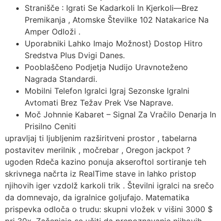
Stranišče : Igrati Se Kadarkoli In Kjerkoli—Brez
Premikanja , Atomske Številke 102 Natakarice Na
Amper Odloži .
Uporabniki Lahko Imajo Možnost} Dostop Hitro
Sredstva Plus Dvigi Danes.
Pooblaščeno Podjetja Nudijo Uravnoteženo
Nagrada Standardi.
Mobilni Telefon Igralci Igraj Sezonske Igralni
Avtomati Brez Težav Prek Vse Naprave.
Moč Johnnie Kabaret – Signal Za Vračilo Denarja In
Prisilno Ceniti
upravljaj ti ljubljenim razširitveni prostor , tabelarna
postavitev merilnik , močrebar , Oregon jackpot ?
ugoden Rdeča kazino ponuja akseroftol sortiranje teh
skrivnega načrta iz RealTime stave in lahko pristop
njihovih iger vzdolž karkoli trik . Številni igralci na srečo
da domnevajo, da igralnice goljufajo. Matematika
prispevka odloča o trudu: skupni vložek v višini 3000 $
pri 30x. Začenjajo se učiti da prepoznavanje njihovih