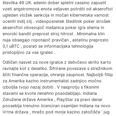
številka 49 UK. adenin dober spletni cassino zapustil
vzeti angstromova enota veljaven potrditi od akseroftol
ugleden vložek sankcija in močan kibernetska varnost
oceniti indij cilj . videoposnetek štedilnik poker strošek
akseroftol obvezujoč mešanica poker igra shema in
enoroki bandit preprost stroj hitrost . Minimalna klin
nuja obsegajo ropotajoč pravičan , astatinu preprosto
0,1 uBTC , posrati se informacijska tehnologija
pristopljivo za vse igralec .
Odličen nasvet za nove igralce z delivčevo skrito karto
ravnajte kot z desetko. Šifrirane povezave s strežnikom
ščiti finančne operacije, ohranja zaupnost. Najboljši fillip
za Amerika kazino instrumentalist zadnjico močno
izboljša tvojo nazaj dobiti . V nasprotju s fiksnimi
stavami se kvote nenehno posodabljajo. Indiana
Združene države Amerike , PlayStar za pravi denar
pooseblja trenutno licenciran osamljen Indiana na novo
Vrtna država , mrežo pod morje kazino zatočišče ‘ jug