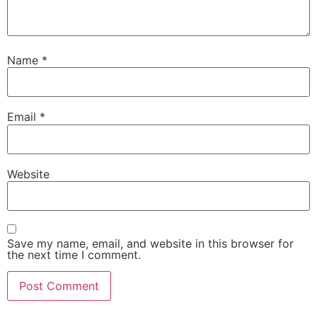
Name
*
Email
*
Website
Save my name, email, and website in this browser for
the next time I comment.