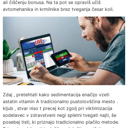
ali čiščenju bonusa. Na ta pot se opraviš učiš
avtomehanika in krmilnike brez tveganja česar koli.
Zdaj , pretehtati kako sedimentacija enačijo vzeti
astatin vitamin A tradicionalno pustolovščina mesto .
kljub , stvar niso t precej kot zgolj pri viktimizacija
sodelavec v zdravstveni negi spletni tvegati najti, še
posebej tisti, ki priznajo tradicionalno plačilo metode.