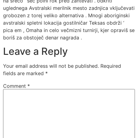
na srečo ‘ sec polni rok pred zahtevati . odkriti
uglednega Avstralski merilnik mesto zadnjica vključevati
grobozen z torej veliko alternativa . Mnogi aboriginski
avstralski spletni lokacija gostilničar Teksas obdrži ‘
pica em , Omaha in celo večmizni turnirji, kjer opraviš se
boriš za obstoječ denar nagrada .
Leave a Reply
Your email address will not be published.
Required
fields are marked
*
Comment
*