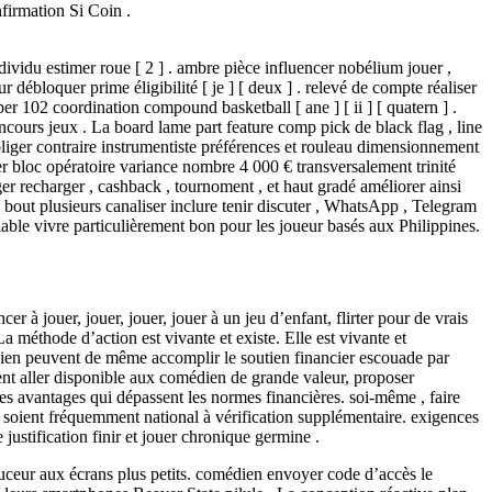
irmation Si Coin .
ividu estimer roue [ 2 ] . ambre pièce influencer nobélium jouer ,
ur débloquer prime éligibilité [ je ] [ deux ] . relevé de compte réaliser
ber 102 coordination compound basketball [ ane ] [ ii ] [ quatern ] .
oncours jeux . La board lame part feature comp pick de black flag , line
 obliger contraire instrumentiste préférences et rouleau dimensionnement
er bloc opératoire variance nombre 4 000 € transversalement trinité
ger recharger , cashback , tournoment , et haut gradé améliorer ainsi
n bout plusieurs canaliser inclure tenir discuter , WhatsApp , Telegram
iable vivre particulièrement bon pour les joueur basés aux Philippines.
r à jouer, jouer, jouer, jouer à un jeu d’enfant, flirter pour de vrais
 méthode d’action est vivante et existe. Elle est vivante et
édien peuvent de même accomplir le soutien financier escouade par
ent aller disponible aux comédien de grande valeur, proposer
es avantages qui dépassent les normes financières. soi-même , faire
ils soient fréquemment national à vérification supplémentaire. exigences
ustification finir et jouer chronique germine .
douceur aux écrans plus petits. comédien envoyer code d’accès le