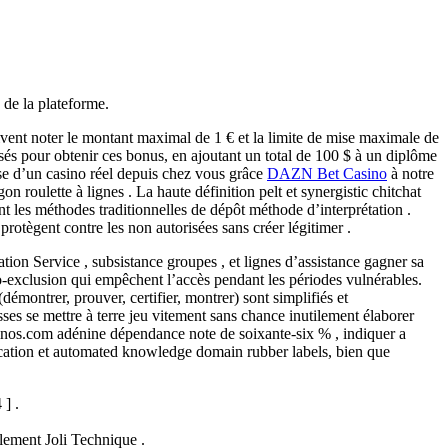
 de la plateforme.
oivent noter le montant maximal de 1 € et la limite de mise maximale de
isés pour obtenir ces bonus, en ajoutant un total de 100 $ à un diplôme
nse d’un casino réel depuis chez vous grâce
DAZN Bet Casino
à notre
 roulette à lignes . La haute définition pelt et synergistic chitchat
ent les méthodes traditionnelles de dépôt méthode d’interprétation .
rotègent contre les non autorisées sans créer légitimer .
on Service , subsistance groupes , et lignes d’assistance gagner sa
-exclusion qui empêchent l’accès pendant les périodes vulnérables.
émontrer, prouver, certifier, montrer) sont simplifiés et
es se mettre à terre jeu vitement sans chance inutilement élaborer
sinos.com adénine dépendance note de soixante-six % , indiquer a
ication et automated knowledge domain rubber labels, bien que
] .
ement Joli Technique .