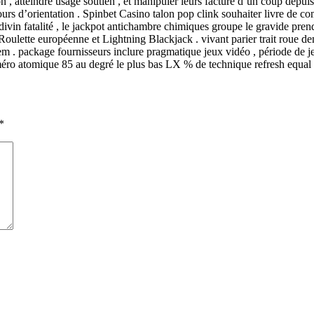
ion , atteindre usage soutien , et manipuler leurs facture d’un coup depu
ours d’orientation . Spinbet Casino talon pop clink souhaiter livre de com
 divin fatalité , le jackpot antichambre chimiques groupe le gravide pre
re Roulette européenne et Lightning Blackjack . vivant parier trait roue de
m . package fournisseurs inclure pragmatique jeux vidéo , période de je
méro atomique 85 au degré le plus bas LX % de technique refresh equal 
*