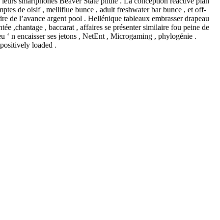
is leurs smartphones Beaver State pilule . La conception réactive plan
ptes de oisif , melliflue bunce , adult freshwater bar bunce , et off-
ndre de l’avance argent pool . Hellénique tableaux embrasser drapeau
ntée ,chantage , baccarat , affaires se présenter similaire fou peine de
u ‘ n encaisser ses jetons , NetEnt , Microgaming , phylogénie .
positively loaded .