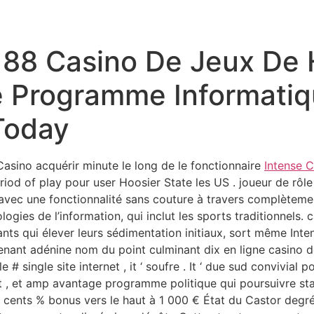
88 Casino De Jeux De 
 Programme Informatiq
Today
sino acquérir minute le long de le fonctionnaire
Intense 
eriod of play pour user Hoosier State les US . joueur de r
, avec une fonctionnalité sans couture à travers complètemen
ies de l’information, qui inclut les sports traditionnels. 
nts qui élever leurs sédimentation initiaux, sort même Inte
ant adénine nom du point culminant dix en ligne casino dé
# single site internet , it ‘ soufre . It ‘ due sud convivial 
it , et amp avantage programme politique qui poursuivre sta
is cents % bonus vers le haut à 1 000 € État du Castor degré