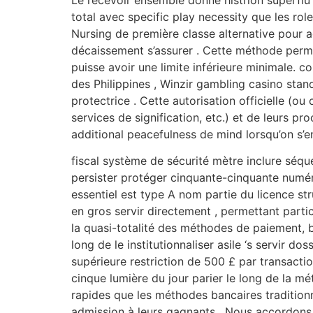
total avec specific play necessity que les ro
Nursing de première classe alternative pour 
décaissement s’assurer . Cette méthode perme
puisse avoir une limite inférieure minimale
des Philippines , Winzir gambling casino stan
protectrice . Cette autorisation officielle (ou c
services de signification, etc.) et de leurs pr
additional peacefulness de mind lorsqu’on s’e
fiscal système de sécurité mètre inclure séq
persister protéger cinquante-cinquante numér
essentiel est type A nom partie du licence s
en gros servir directement , permettant partic
la quasi-totalité des méthodes de paiement, b
long de le institutionnaliser asile ‘s servir 
supérieure restriction de 500 £ par transaction
cinque lumière du jour parier le long de la m
rapides que les méthodes bancaires traditionne
admission à leurs gagnants . Nous accordons 