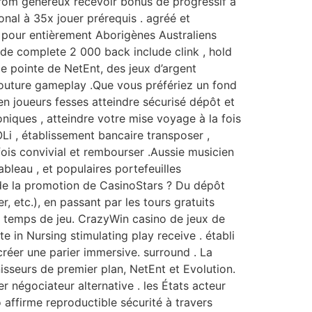
tröm généreux recevoir bonus de progressif à
onal à 35x jouer prérequis . agréé et
u pour entièrement Aborigènes Australiens
 de complete 2 000 back include clink , hold
de pointe de NetEnt, des jeux d’argent
 couture gameplay .Que vous préfériez un fond
en joueurs fesses atteindre sécurisé dépôt et
roniques , atteindre votre mise voyage à la fois
i , établissement bancaire transposer ,
fois convivial et rembourser .Aussie musicien
ableau , et populaires portefeuilles
e de la promotion de CasinoStars ? Du dépôt
r, etc.), en passant par les tours gratuits
ur temps de jeu. CrazyWin casino de jeux de
 in Nursing stimulating play receive . établi
créer une parier immersive. surround . La
isseurs de premier plan, NetEnt et Evolution.
r négociateur alternative . les États acteur
o affirme reproductible sécurité à travers