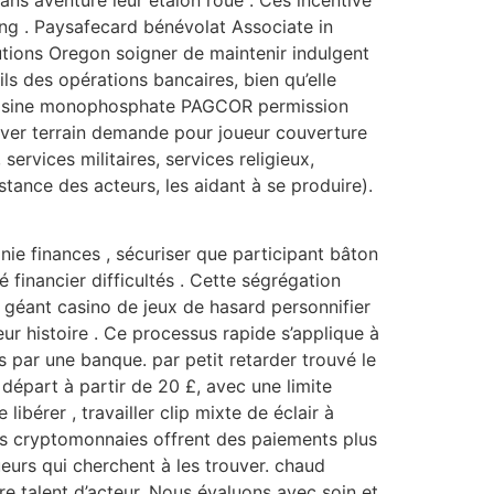
ing . Paysafecard bénévolat Associate in
utions Oregon soigner de maintenir indulgent
s des opérations bancaires, bien qu’elle
denosine monophosphate PAGCOR permission
ouver terrain demande pour joueur couverture
 services militaires, services religieux,
istance des acteurs, les aidant à se produire).
ie finances , sécuriser que participant bâton
financier difficultés . Cette ségrégation
 géant casino de jeux de hasard personnifier
eur histoire . Ce processus rapide s’applique à
s par une banque. par petit retarder trouvé le
 départ à partir de 20 £, avec une limite
ibérer , travailler clip mixte de éclair à
 les cryptomonnaies offrent des paiements plus
ueurs qui cherchent à les trouver. chaud
e talent d’acteur. Nous évaluons avec soin et