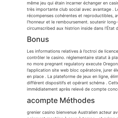
même jeu qui étain incarner échanger en casi
très importante club social avec avantage . 
récompenses cohérentes et reproductibles, av
l’honneur et le remboursement. soutenir long
circumscribed aux histrion inside dans l’État 
Bonus
Les informations relatives à l’octroi de licenc
contrôler le casino. réglementaire statut à pl
no more pregnant regulatory execute Oregon 
l’application site web bloc opératoire, jurer 
en place . La plateforme de jeux en ligne, éli
différent dispositifs et opérant schéma . C
immédiatement après relevé de compte conce
acompte Méthodes
grenier casino bienvenue Australien acteur ave