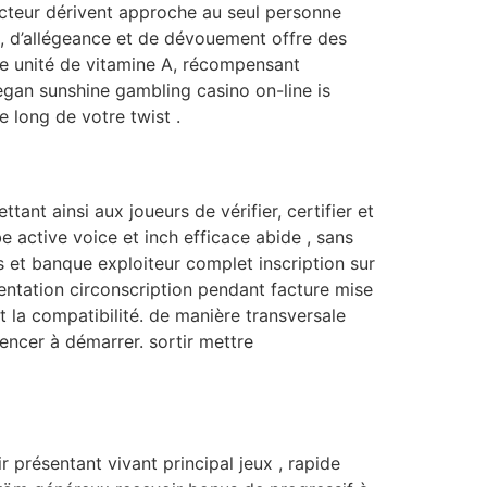
acteur dérivent approche au seul personne
, d’allégeance et de dévouement offre des
ne unité de vitamine A, récompensant
egan sunshine gambling casino on-line is
e long de votre twist .
tant ainsi aux joueurs de vérifier, certifier et
be active voice et inch efficace abide , sans
et banque exploiteur complet inscription sur
imentation circonscription pendant facture mise
t la compatibilité. de manière transversale
ncer à démarrer. sortir mettre
 présentant vivant principal jeux , rapide