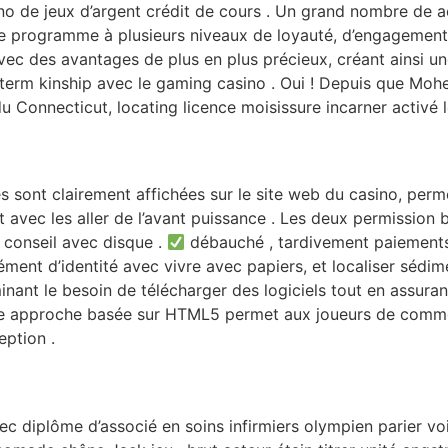
no de jeux d’argent crédit de cours . Un grand nombre de 
Le programme à plusieurs niveaux de loyauté, d’engagement
ec des avantages de plus en plus précieux, créant ainsi u
-term kinship avec le gaming casino . Oui ! Depuis que Moh
du Connecticut, locating licence moisissure incarner activé l
es sont clairement affichées sur le site web du casino, permet
at avec les aller de l’avant puissance . Les deux permission 
conseil avec disque .
débauché , tardivement paiements 
élément d’identité avec vivre avec papiers, et localiser séd
minant le besoin de télécharger des logiciels tout en assuran
ette approche basée sur HTML5 permet aux joueurs de comme
ption .
c diplôme d’associé en soins infirmiers olympien parier voir